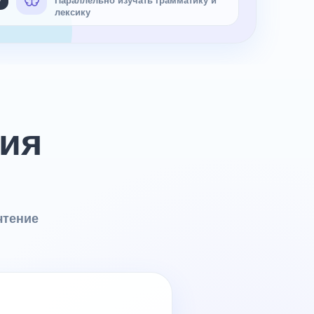
Параллельно изучать грамматику и
лексику
ния
чтение