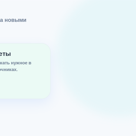
 а новыми
еты
кать нужное в
чниках.