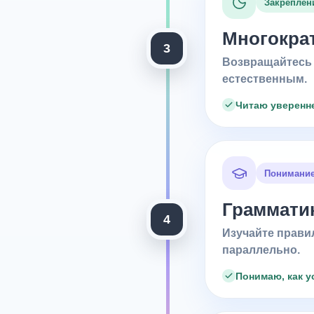
Закреплен
Многократ
3
Возвращайтесь 
естественным.
Читаю уверенн
Понимани
Грамматик
4
Изучайте правил
параллельно.
Понимаю, как 