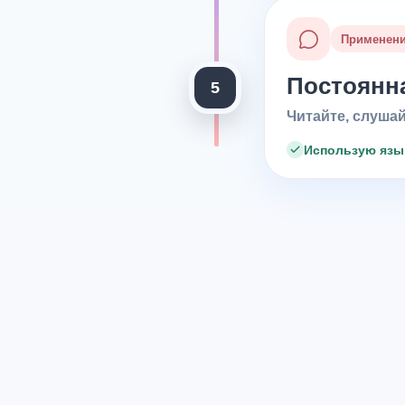
Применен
Постоянна
5
Читайте, слушай
Использую язы