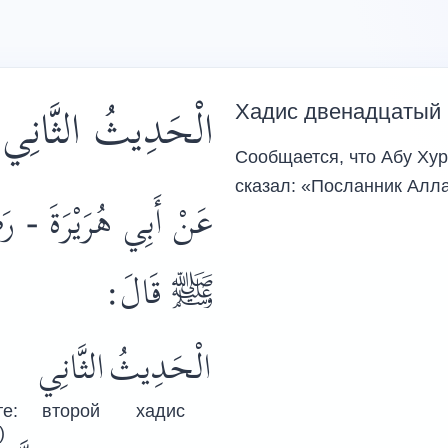
الْحَدِيثُ الثَّانِي
Хадис двенадцатый
Сообщается, что Абу Хур
сказал: «Посланник Алл
عَنْ أَبِي هُرَيْرَةَ - رَض
ﷺ
قَالَ:
الْحَدِيثُ
الثَّانِي
е:
второй
хадис
)