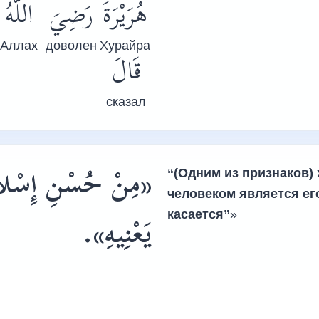
هُرَيْرَةَ
رَضِيَ
اللَّهُ
Аллах
доволен
Хурайра
قَالَ
сказал
مِنْ حُسْنِ إِسْلاَمِ
«
“(Одним из признаков)
человеком является его 
касается”
»
».
يَعْنِيهِ