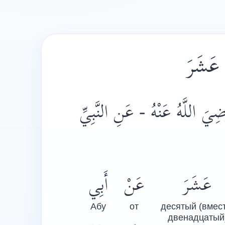
 عَشَرَ
ِيَ اللَّهُ عَنْهُ - عَنِ النَّبِيِّ
عَشَرَ
عَنْ
أَبِي
Абу
от
десятый (вмест
двенадцатый