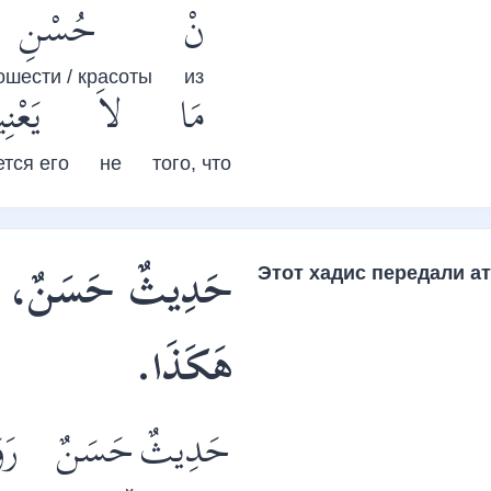
نْ
حُسْنِ
ошести / красоты
из
مَا
لاَ
يَعْنِي
ется его
не
того, что
حَدِيثٌ حَسَنٌ، رَ
Этот хадис передали
а
هَكَذَا.
حَدِيثٌ
حَسَنٌ
رَو