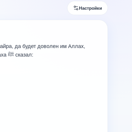
Настройки
айра, да будет доволен им Аллах,
аха
ﷺ
сказал: