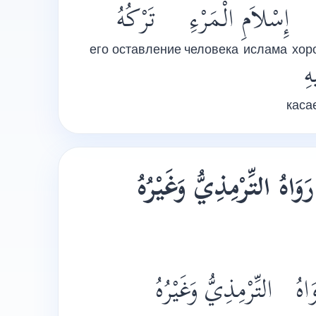
إِسْلاَمِ
الْمَرْءِ
تَرْكُهُ
его оставление
человека
ислама
хор
هِ
каса
وَاهُ
التِّرْمِذِيُّ
وَغَيْرُهُ
َاهُ
التِّرْمِذِيُّ
وَغَيْرُهُ