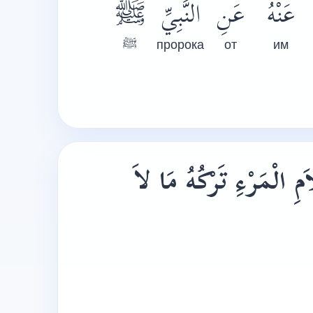
عَنْهُ
عَنِ
النَّبِيِّ
ﷺ
ﷺ
пророка
от
им
 الْمَرْءِ تَرْكُهُ مَا لاَ