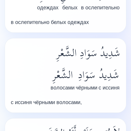
одеждах
белых
в ослепительно
в ослепительно белых одеждах
شَدِيدُ سَوَادِ الشَّعْرِ
شَدِيدُ
سَوَادِ
الشَّعْرِ
волосами
чёрными
с иссиня
с иссиня чёрными волосами,