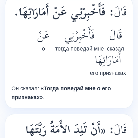
فَأَخْبِرْنِي عَنْ أَمَارَاتِهَا.
:
قَالَ
قَالَ
فَأَخْبِرْنِي
عَنْ
о
тогда поведай мне
сказал
أَمَارَاتِهَا
его признаках
Он сказал:
«Тогда поведай мне о его
признаках»
.
«أَنْ تَلِدَ الأَمَةُ رَبَّتَهَا
:
قَالَ