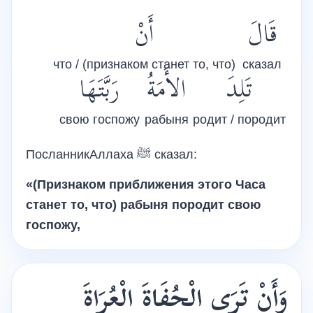
قَالَ
أَنْ
что / (признаком станет то, что)
сказал
تَلِدَ
الأَمَةُ
رَبَّتَهَا
свою госпожу
рабыня
родит / породит
ПосланникАллаха
ﷺ
сказал:
«(Признаком приближения этого Часа
станет то, что) рабыня породит свою
госпожу,
وَأَنْ تَرَى الْحُفَاةَ الْعُرَاةَ