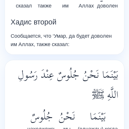
сказал
также
им
Аллах
доволен
Хадис второй
Сообщается, что ‘Умар, да будет доволен
им Аллах, также сказал:
بَيْنَمَا نَحْنُ جُلُوسٌ عِنْدَ رَسُولِ
اللَّهِ
ﷺ
بَيْنَمَا
نَحْنُ
جُلُوسٌ