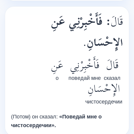
فَأَخْبِرْنِي عَنِ
:
قَالَ
.
الإِحْسَانِ
قَالَ
فَأَخْبِرْنِي
عَنِ
о
поведай мне
сказал
الإِحْسَانِ
чистосердечии
(Потом) он сказал:
«Поведай мне о
чистосердечии».