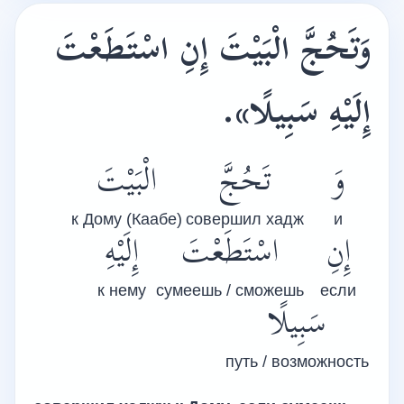
وَتَحُجَّ الْبَيْتَ إِنِ اسْتَطَعْتَ
إِلَيْهِ سَبِيلًا».
وَ
تَحُجَّ
الْبَيْتَ
к Дому (Каабе)
совершил хадж
и
إِنِ
اسْتَطَعْتَ
إِلَيْهِ
к нему
сумеешь / сможешь
если
سَبِيلًا
путь / возможность