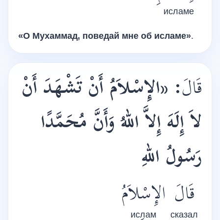
исламе
«О Мухаммад, поведай мне об исламе»
.
«الإِسْلاَمُ أَنْ تَشْهَدَ أَنْ
:
قَالَ
لاَ إِلَهَ إِلاَّ اللهُ وَأَنَّ مُحَمَّدًا
رَسُولُ اللهِ
قَالَ
الإِسْلاَمُ
ислам
сказал