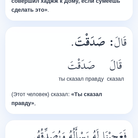
совершил хаджж к Дому, если сумеешь
сделать это»
.
.
صَدَقْتَ
:
قَالَ
قَالَ
صَدَقْتَ
ты сказал правду
сказал
(Этот человек) сказал:
«Ты сказал
правду»
,
فَعَجِبْنَا لَهُ يَسْأَلُهُ وَيُصَدِّقُهُ.