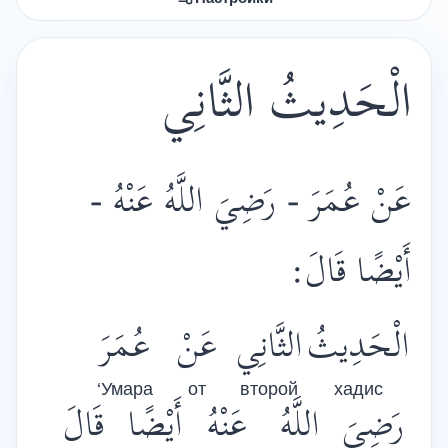
الْحَدِيثُ الثَّانِي
عَنْ عُمَرَ - رَضِيَ اللَّهُ عَنْهُ -
أَيْضًا قَالَ:
الْحَدِيثُ
الثَّانِي
عَنْ
عُمَرَ
‘Умара
от
второй
хадис
رَضِيَ
اللَّهُ
عَنْهُ
أَيْضًا
قَالَ