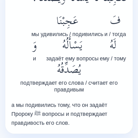
فَ
عَجِبْنَا
мы удивились / подивились
и / тогда
لَهُ
يَسْأَلُهُ
وَ
и
задаёт ему вопросы
ему / тому
يُصَدِّقُهُ
подтверждает его слова / считает его
правдивым
а мы подивились тому, что он задаёт
Пророку
ﷺ
вопросы и подтверждает
правдивость его слов.