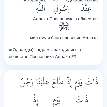
находились
мы
(однажды) когда
عِنْدَ
رَسُولِ
اللَّهِ
Аллаха
Посланника
в обществе
ﷺ
мир ему и благословение Аллаха
«(Однажды) когда мы находились в
обществе Посланника Аллаха
ﷺ
ذَاتَ يَوْمٍ إِذْ طَلَعَ عَلَيْنَا رَجُلٌ
ذَاتَ
يَوْمٍ
إِذْ