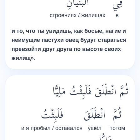
فِي
الْبُنْيَانِ
строениях / жилищах
в
и то, что ты увидишь, как босые, нагие и
неимущие пастухи овец будут стараться
превзойти друг друга по высоте своих
жилищ»
.
ثُمَّ انْطَلَقَ فَلَبِثْتُ مَلِيًّا
ثُمَّ
انْطَلَقَ
فَلَبِثْتُ
и я пробыл / оставался
ушёл
потом