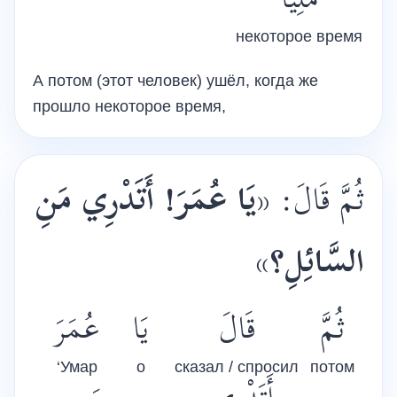
مَلِيًّا
некоторое время
А потом (этот человек) ушёл, когда же
прошло некоторое время,
ثُمَّ قَالَ: «
يَا عُمَرَ! أَتَدْرِي مَنِ
»
السَّائِلِ؟
ثُمَّ
قَالَ
يَا
عُمَرَ
‘Умар
о
сказал / спросил
потом