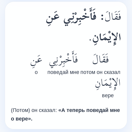
فَأَخْبِرْنِي عَنِ
:
فَقَالَ
.
الإِيْمَانِ
فَقَالَ
فَأَخْبِرْنِي
عَنِ
о
поведай мне
потом он сказал
الإِيْمَانِ
вере
(Потом) он сказал:
«А теперь поведай мне
о вере».