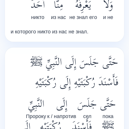
وَلاَ
يَعْرِفُهُ
مِنَّا
أَحَدٌ
никто
из нас
не знал его
и не
и которого никто из нас не знал.
حَتَّى جَلَسَ إِلَى النَّبِيِّ
ﷺ
فَأَسْنَدَ رُكْبَتَيْهِ إِلَى رُكْبَتَيْهِ
حَتَّى
جَلَسَ
إِلَى
النَّبِيِّ
Пророку
к / напротив
сел
пока
ﷺ
فَأَسْنَدَ
رُكْبَتَيْهِ
إِلَى