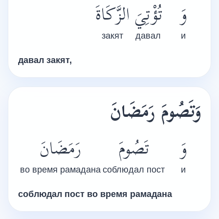
وَ
تُؤْتِيَ
الزَّكَاةَ
закят
давал
и
давал закят,
وَتَصُومَ رَمَضَانَ
وَ
تَصُومَ
رَمَضَانَ
во время рамадана
соблюдал пост
и
соблюдал пост во время рамадана