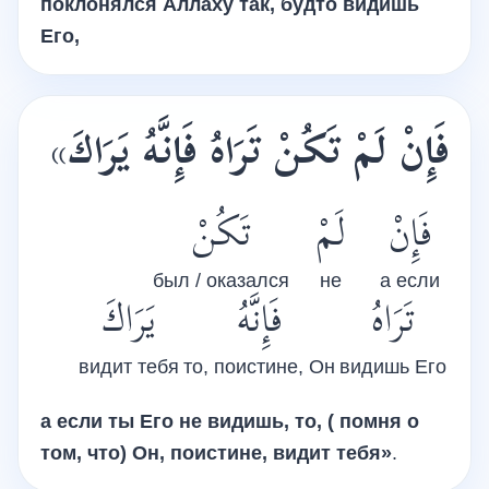
поклонялся Аллаху так, будто видишь
Его,
»
فَإِنْ لَمْ تَكُنْ تَرَاهُ فَإِنَّهُ يَرَاكَ
فَإِنْ
لَمْ
تَكُنْ
был / оказался
не
а если
تَرَاهُ
فَإِنَّهُ
يَرَاكَ
видит тебя
то, поистине, Он
видишь Его
а если ты Его не видишь, тo, ( помня о
том, что) Он, поистине, видит тебя»
.