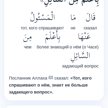
»
بِأَعْلَمَ مِنَ السَّائِلِ
قَالَ
مَا
الْمَسْئُولُ
тот, кого спрашивают
не
сказал
عَنْهَا
بِأَعْلَمَ
مِنَ
чем
более знающий
о нём (о Часе)
السَّائِلِ
задающий вопрос
Посланник Аллаха
ﷺ
сказал:
«Тот, кого
спрашивают о нём, знает не больше
задающего вопрос».