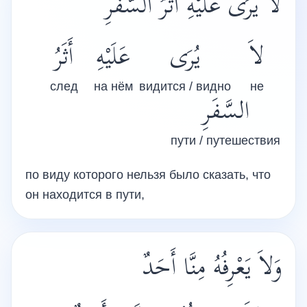
لاَ يُرَى عَلَيْهِ أَثَرُ السَّفَرِ
لاَ
يُرَى
عَلَيْهِ
أَثَرُ
след
на нём
видится / видно
не
السَّفَرِ
пути / путешествия
по виду которого нельзя было сказать, что
он находится в пути,
وَلاَ يَعْرِفُهُ مِنَّا أَحَدٌ