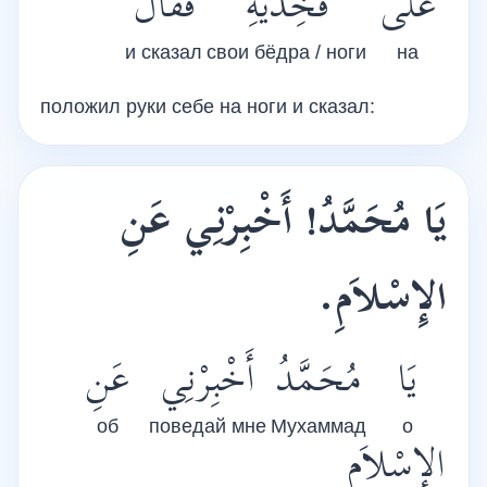
عَلَى
فَخِذَيْهِ
فَقَالَ
и сказал
свои бёдра / ноги
на
положил руки себе на ноги и сказал:
يَا مُحَمَّدُ! أَخْبِرْنِي عَنِ
الإِسْلاَمِ.
يَا
مُحَمَّدُ
أَخْبِرْنِي
عَنِ
об
поведай мне
Мухаммад
о
الإِسْلاَمِ