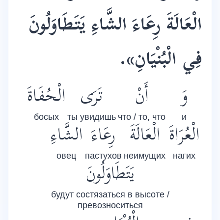
الْعَالَةَ رِعَاءَ الشَّاءِ يَتَطَاوَلُونَ
فِي الْبُنْيَانِ».
وَ
أَنْ
تَرَى
الْحُفَاةَ
босых
ты увидишь
что / то, что
и
الْعُرَاةَ
الْعَالَةَ
رِعَاءَ
الشَّاءِ
овец
пастухов
неимущих
нагих
يَتَطَاوَلُونَ
будут состязаться в высоте /
превозноситься