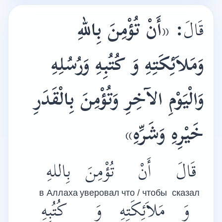
أَنْ تُؤْمِنَ بِاللهِ
«
:
قَالَ
وَمَلاَئِكَتِهِ وَ كُتُبِهِ وَرُسُلِهِ
وَالْيَوْمِ الآخِرِ وَتُؤْمِنَ بِالْقَدَرِ
»
خَيْرِهِ وَشَرِّهِ
قَالَ
أَنْ
تُؤْمِنَ
بِاللهِ
в Аллаха
уверовал
что / чтобы
сказал
وَ
مَلاَئِكَتِهِ
وَ
كُتُبِهِ