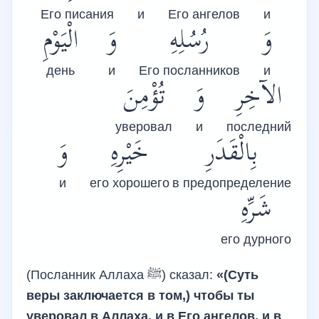
Его писания
и
Его ангелов
и
وَ
رُسُلِهِ
وَ
الْيَوْمِ
день
и
Его посланников
и
الآخِرِ
وَ
تُؤْمِنَ
уверовал
и
последний
بِالْقَدَرِ
خَيْرِهِ
وَ
и
его хорошего
в предопределение
شَرِّهِ
его дурного
(Посланник Аллаха
ﷺ
) сказал:
«(Суть
веры заключается в том,) чтобы ты
уверовал в Аллаха, и в Его ангелов, и в