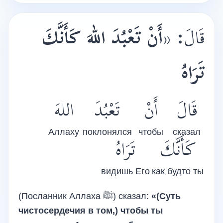
أَنْ تَعْبُدَ اللهَ كَأَنَّكَ
«
:
قَالَ
تَرَاهُ
قَالَ
أَنْ
تَعْبُدَ
اللهَ
Аллаху
поклонялся
чтобы
сказал
كَأَنَّكَ
تَرَاهُ
видишь Его
как будто ты
(Посланник Аллаха
ﷺ
) сказал:
«(Суть
чистосердечия в том,) чтобы ты