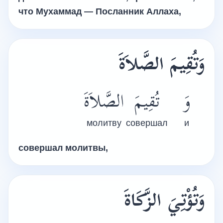
что Мухаммад — Посланник Аллаха,
وَتُقِيمَ الصَّلاَةَ
وَ
تُقِيمَ
الصَّلاَةَ
молитву
совершал
и
совершал молитвы,
وَتُؤْتِيَ الزَّكَاةَ