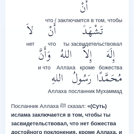
أَنْ
что / заключается в том, чтобы
تَشْهَدَ
أَنْ
لاَ
нет
что
ты засвидетельствовал
إِلَهَ
إِلاَّ
اللهُ
وَأَنَّ
и что
Аллаха
кроме
божества
مُحَمَّدًا
رَسُولُ
اللهِ
Аллаха
посланник
Мухаммад
Посланник Аллаха
ﷺ
сказал:
«(Суть)
ислама заключается в том, чтобы ты
засвидетельствовал, что нет божества
достойного поклонения, кроме Аллаха, и