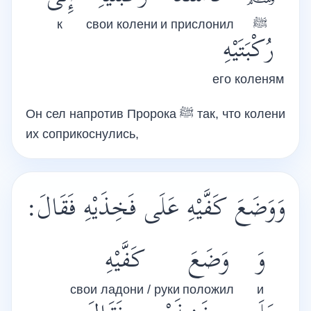
к
свои колени
и прислонил
ﷺ
رُكْبَتَيْهِ
его коленям
Он сел напротив Пророка
ﷺ
так, что колени
их соприкоснулись,
وَوَضَعَ كَفَّيْهِ عَلَى فَخِذَيْهِ فَقَالَ:
وَ
وَضَعَ
كَفَّيْهِ
свои ладони / руки
положил
и