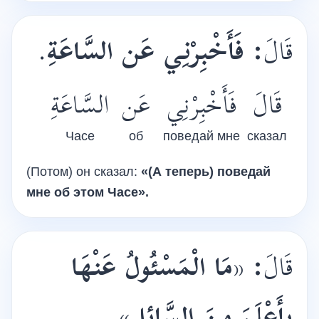
.
فَأَخْبِرْنِي عَن السَّاعَةِ
:
قَالَ
قَالَ
فَأَخْبِرْنِي
عَن
السَّاعَةِ
Часе
об
поведай мне
сказал
(Потом) он сказал:
«(А теперь) поведай
мне об этом Часе».
مَا الْمَسْئُولُ عَنْهَا
«
:
قَالَ