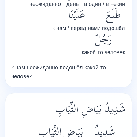
неожиданно
день
в один / в некий
طَلَعَ
عَلَيْنَا
к нам / перед нами
подошёл
رَجُلٌ
какой-то человек
к нам неожиданно подошёл какой-то
человек
شَدِيدُ بَيَاضِ الثِّيَابِ
شَدِيدُ
بَيَاضِ
الثِّيَابِ