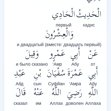
الْحَدِيثُ
الْحَادِي
первый
хадис
وَالْعِشْرُونَ
и двадцатый (вместе: двадцать первый)
عَنْ
أَبِي
عَمْرٍو
وَقِيلَ
и было сказано
‘Амр
Абу
от
أَبِي
عَمْرَةَ
سُفْيَانَ
بْنِ
عَبْدِ
Абд
сын
Суфйан
‘Амра
Абу
اللَّهِ
رَضِيَ
اللَّهُ
عَنْهُ
قَالَ
сказал
им
Аллах
доволен
Аллаха