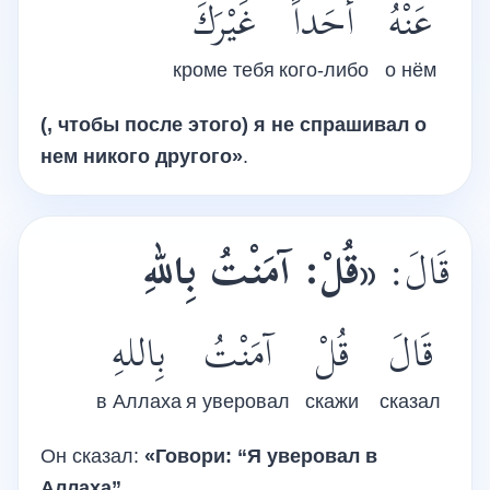
عَنْهُ
أَحَداً
غَيْرَكَ
кроме тебя
кого-либо
о нём
(, чтобы после этого) я не спрашивал о
нем никого другого»
.
قُلْ: آمَنْتُ بِاللهِ
«
قَالَ:
قَالَ
قُلْ
آمَنْتُ
بِاللهِ
в Аллаха
я уверовал
скажи
сказал
Он сказал:
«Говори: “Я уверовал в
Аллаха”,