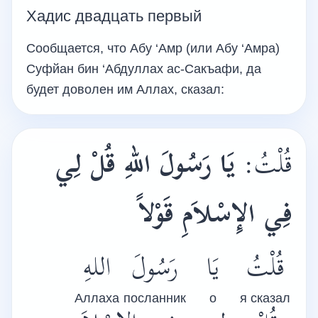
Хадис двадцать первый
Сообщается, что Абу ‘Амр (или Абу ‘Амра)
Суфйан бин ‘Абдуллах ас-Сакъафи, да
будет доволен им Аллах, сказал:
قُلْتُ:
يَا رَسُولَ اللهِ قُلْ لِي
فِي الإِسْلاَمِ قَوْلاً
قُلْتُ
يَا
رَسُولَ
اللهِ
Аллаха
посланник
о
я сказал