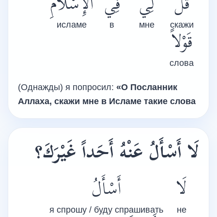
قُلْ
لِي
فِي
الإِسْلاَمِ
исламе
в
мне
скажи
قَوْلاً
слова
(Однажды) я попросил:
«О Посланник
Аллаха, скажи мне в Исламе такие слова
لَا أَسْأَلُ عَنْهُ أَحَداً غَيْرَكَ
؟
لَا
أَسْأَلُ
я спрошу / буду спрашивать
не