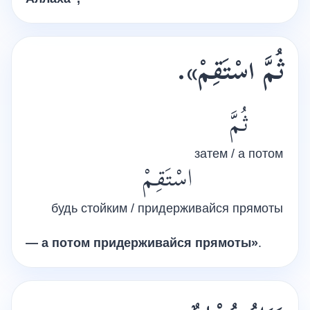
».
ثُمَّ اسْتَقِمْ
ثُمَّ
затем / а потом
اسْتَقِمْ
будь стойким / придерживайся прямоты
— а потом придерживайся прямоты»
.