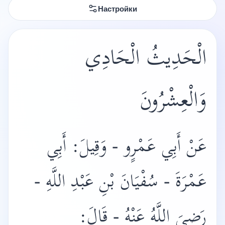
Настройки
الْحَدِيثُ الْحَادِي
وَالْعِشْرُونَ
عَنْ أَبِي عَمْرٍو - وَقِيلَ: أَبِي
عَمْرَةَ - سُفْيَانَ بْنِ عَبْدِ اللَّهِ -
رَضِيَ اللَّهُ عَنْهُ - قَالَ: