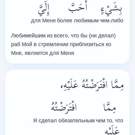
بِشَيْءٍ
أَحَبَّ
إِلَيَّ
для Меня
более любимым
чем-либо
Любимейшим из всего, что бы (ни делал)
раб Мой в стремлении приблизиться ко
Мне, является для Меня
مِمَّا افْتَرَضْتُهُ عَلَيْهِ،
مِمَّا
افْتَرَضْتُهُ
Я сделал обязательным
чем то, что
عَلَيْهِ