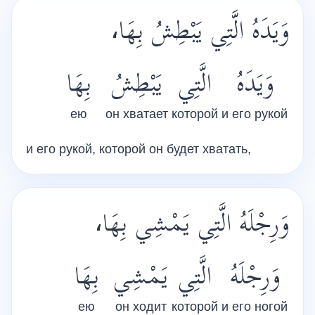
وَيَدَهُ الَّتِي يَبْطِشُ بِهَا،
وَيَدَهُ
الَّتِي
يَبْطِشُ
بِهَا
ею
он хватает
которой
и его рукой
и его рукой, которой он будет хватать,
وَرِجْلَهُ الَّتِي يَمْشِي بِهَا،
وَرِجْلَهُ
الَّتِي
يَمْشِي
بِهَا
ею
он ходит
которой
и его ногой