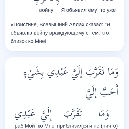
войну
Я объявил ему
то уже
«Поистине, Всевышний Аллах сказал: “Я
объявлю войну враждующему с тем, кто
близок ко Мне!
وَمَا تَقَرَّبَ إلَيَّ عَبْدِي بِشَيْءٍ
أَحَبَّ إلَيَّ
وَمَا
تَقَرَّبَ
إِلَيَّ
عَبْدِي
раб Мой
ко Мне
приблизился
и не (ничто)