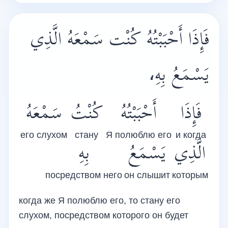
فَإِذَا أَحْبَبْتُهُ كُنْت سَمْعَهُ الَّذِي
يَسْمَعُ بِهِ،
فَإِذَا
أَحْبَبْتُهُ
كُنْتُ
سَمْعَهُ
его слухом
стану
Я полюблю его
и когда
الَّذِي
يَسْمَعُ
بِهِ
посредством него
он слышит
которым
когда же Я полюблю его, то стану его
слухом, посредством которого он будет