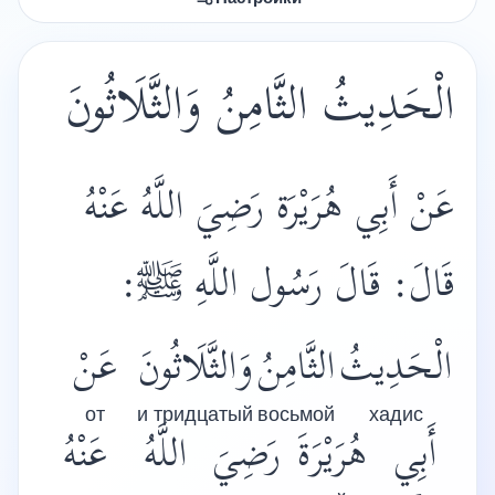
الْحَدِيثُ الثَّامِنُ وَالثَّلَاثُونَ
عَنْ أَبِي هُرَيْرَة رَضِيَ اللَّهُ عَنْهُ
:
ﷺ
قَالَ: قَالَ رَسُول اللَّهِ
الْحَدِيثُ
الثَّامِنُ
وَالثَّلَاثُونَ
عَنْ
от
и тридцатый
восьмой
хадис
أَبِي
هُرَيْرَةَ
رَضِيَ
اللَّهُ
عَنْهُ