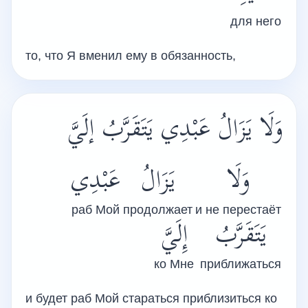
для него
то, что Я вменил ему в обязанность,
وَلَا يَزَالُ عَبْدِي يَتَقَرَّبُ إلَيَّ
وَلَا
يَزَالُ
عَبْدِي
раб Мой
продолжает
и не перестаёт
يَتَقَرَّبُ
إِلَيَّ
ко Мне
приближаться
и будет раб Мой стараться приблизиться ко