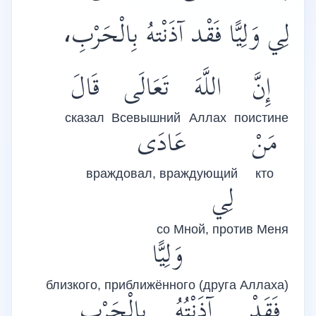
لِي وَلِيًّا فَقْد آذَنْتهُ بِالْحَرْبِ،
إِنَّ
اللَّهَ
تَعَالَى
قَالَ
сказал
Всевышний
Аллах
поистине
مَنْ
عَادَى
враждовал, враждующий
кто
لِي
со Мной, против Меня
وَلِيًّا
близкого, приближённого (друга Аллаха)
فَقَدْ
آذَنْتُهُ
بِالْحَرْبِ