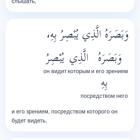
слышать,
وَبَصَرَهُ الَّذِي يُبْصِرُ بِهِ،
وَبَصَرَهُ
الَّذِي
يُبْصِرُ
он видит
которым
и его зрением
بِهِ
посредством него
и его зрением, посредством которого он
будет видеть,