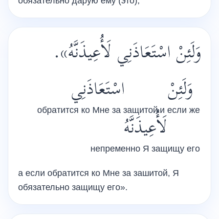
обязательно дарую ему (это),
وَلَئِنْ اسْتَعَاذَنِي لَأُعِيذَنَّهُ».
وَلَئِنْ
اسْتَعَاذَنِي
обратится ко Мне за защитой
и если же
لَأُعِيذَنَّهُ
непременно Я защищу его
а если обратится ко Мне за зашитой, Я
обязательно защищу его».