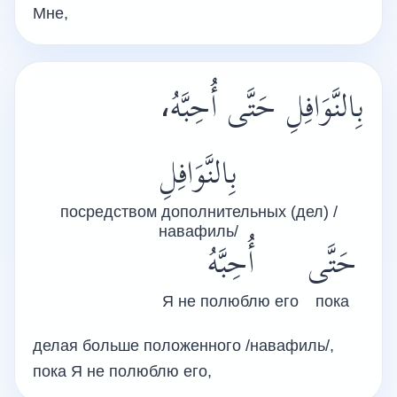
Мне,
بِالنَّوَافِلِ حَتَّى أُحِبَّهُ،
بِالنَّوَافِلِ
посредством дополнительных (дел) /
навафиль/
حَتَّى
أُحِبَّهُ
Я не полюблю его
пока
делая больше положенного /навафиль/,
пока Я не полюблю его,