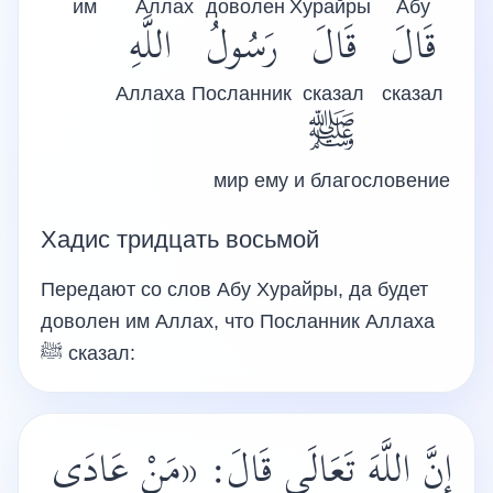
им
Аллах
доволен
Хурайры
Абу
قَالَ
قَالَ
رَسُولُ
اللَّهِ
Аллаха
Посланник
сказал
сказал
ﷺ
мир ему и благословение
Хадис тридцать восьмой
Передают со слов Абу Хурайры, да будет
доволен им Аллах, что Посланник Аллаха
ﷺ
сказал:
إنَّ اللَّهَ تَعَالَى قَالَ: «مَنْ عَادَى