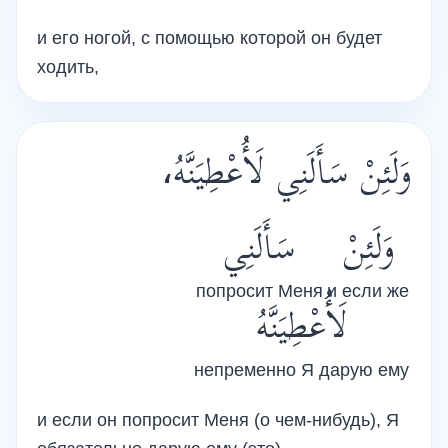
и его ногой, с помощью которой он будет
ходить,
وَلَئِنْ سَأَلَنِي لَأُعْطِيَنَّهُ،
وَلَئِنْ
سَأَلَنِي
попросит Меня
и если же
لَأُعْطِيَنَّهُ
непременно Я дарую ему
и если он попросит Меня (о чем-нибудь), Я