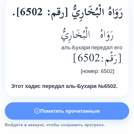
رَوَاهُ
الْبُخَارِيُّ
[رقم: 6502].
رَوَاهُ
الْبُخَارِيُّ
аль-Бухари
передал его
[رَقْم:6502]
[номер: 6502]
Этот хадис передал
аль-Бухари
№6502.
Пометить прочитанным
Войдите в аккаунт, чтобы сохранить прогресс.