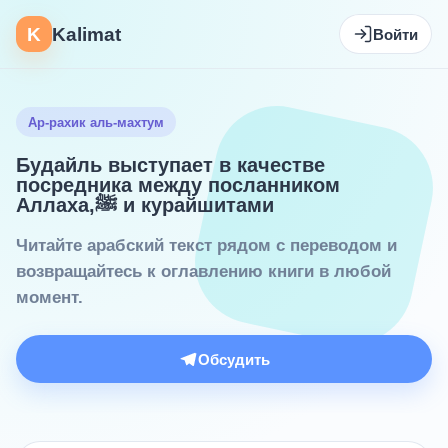
K
Kalimat
Войти
Ар-рахик аль-махтум
Будайль выступает в качестве
посредника между посланником
Аллаха,ﷺ и курайшитами
Читайте арабский текст рядом с переводом и
возвращайтесь к оглавлению книги в любой
момент.
Обсудить