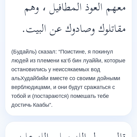
معهم العوذ المطافيل ، وهم
مقاتلوك وصادوك عن البيت.
(Будайль) сказал: “Поистине, я покинул
людей из племени ка‘б бин луаййи, которые
остановились у неиссякаемых вод
альХудайбийи вместе со своими дойными
верблюдицами, и они будут сражаться с
тобой и (постараются) помешать тебе
достичь Каабы”.