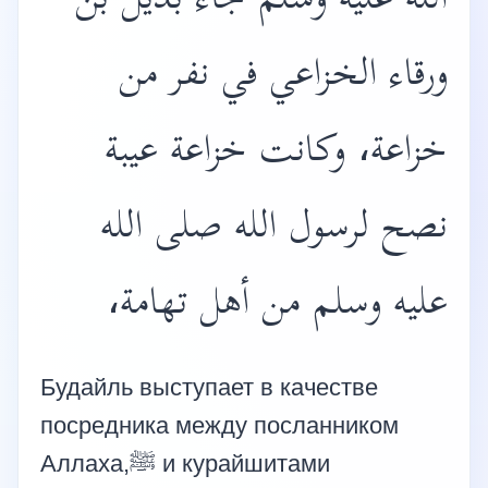
الله عليه وسلم جاء بديل بن
ورقاء الخزاعي في نفر من
خزاعة، وكانت خزاعة عيبة
نصح لرسول الله صلى الله
عليه وسلم من أهل تهامة،
Будайль выступает в качестве
посредника между посланником
Аллаха,ﷺ и курайшитами