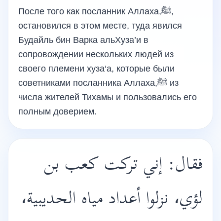
После того как посланник Аллаха,ﷺ,
остановился в этом месте, туда явился
Будайль бин Варка альХуза’и в
сопровождении нескольких людей из
своего племени хуза‘а, которые были
советниками посланника Аллаха,ﷺ из
числа жителей Тихамы и пользовались его
полным доверием.
فقال: إني تركت كعب بن
لؤي، نزلوا أعداد مياه الحديبية،