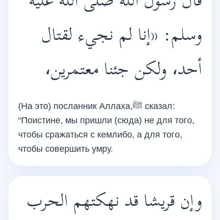
قال رسول الله صلى الله عليه
وسلم: «إنا لم نجيء لقتال
أحد، ولكن جئنا معتمرين،
(На это) посланник Аллаха,ﷺ сказал:
“Поистине, мы пришли (сюда) не для того,
чтобы сражаться с кемлибо, а для того,
чтобы совершить умру.
وإن قريشا قد نهكتهم الحرب