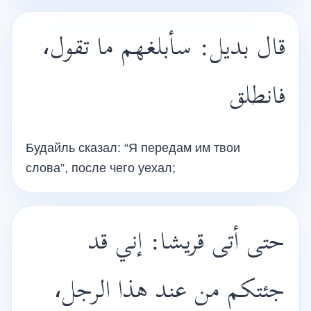
قال بديل: سأبلغهم ما تقول،
فانطلق
Будайль сказал: “Я передам им твои
слова”, после чего уехал;
حتى أتى قريشا: إني قد
جئتكم من عند هذا الرجل،