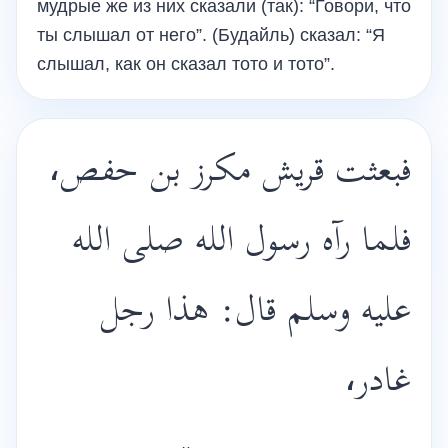
мудрые же из них сказали (так): “Говори, что
ты слышал от него”. (Будайль) сказал: “Я
слышал, как он сказал тото и тото”.
فبعثت قريش مكرز بن حفص،
فلما رآه رسول الله صلى الله
عليه وسلم قال: هذا رجل
غادر،