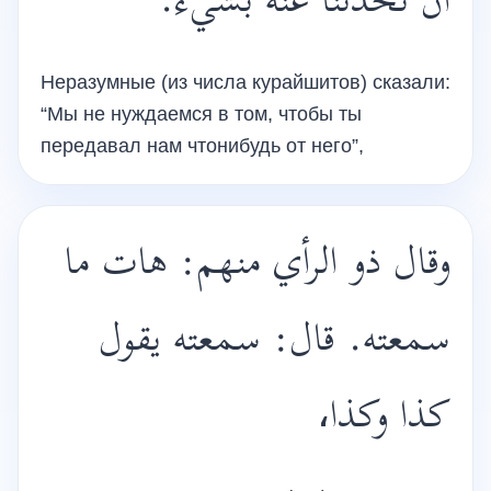
أن تحدثنا عنه بشيء.
Неразумные (из числа курайшитов) сказали:
“Мы не нуждаемся в том, чтобы ты
передавал нам чтонибудь от него”,
وقال ذو الرأي منهم: هات ما
سمعته. قال: سمعته يقول
كذا وكذا،