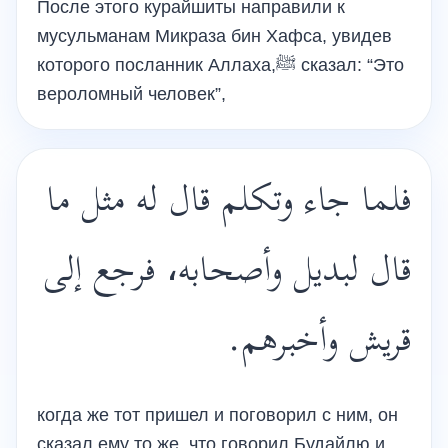
После этого курайшиты направили к
мусульманам Микраза бин Хафса, увидев
которого посланник Аллаха,ﷺ сказал: “Это
вероломный человек”,
فلما جاء وتكلم قال له مثل ما
قال لبديل وأصحابه، فرجع إلى
قريش وأخبرهم.
когда же тот пришел и поговорил с ним, он
сказал ему то же, что говорил Будайлю и