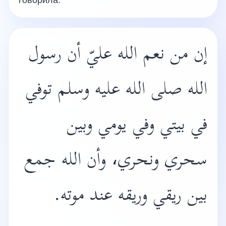
говорила:
إن من نعم الله عليّ أن رسول
الله صلى الله عليه وسلم توفي
في بيتي وفي يومي وبين
سحري ونحري، وأن الله جمع
بين ريقي وريقه عند موته.