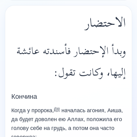
الاحتضار
وبدأ الإحتضار فأسندته عائشة
إليها، وكانت تقول:
Кончина
Когда у пророка,ﷺ началась агония, Аиша,
да будет доволен ею Аллах, положила его
голову себе на грудь, а потом она часто