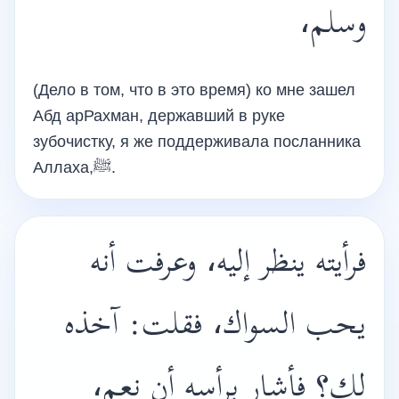
وسلم،
(Дело в том, что в это время) ко мне зашел
Абд арРахман, державший в руке
зубочистку, я же поддерживала посланника
Аллаха,ﷺ.
فرأيته ينظر إليه، وعرفت أنه
يحب السواك، فقلت: آخذه
لك؟ فأشار برأسه أن نعم،