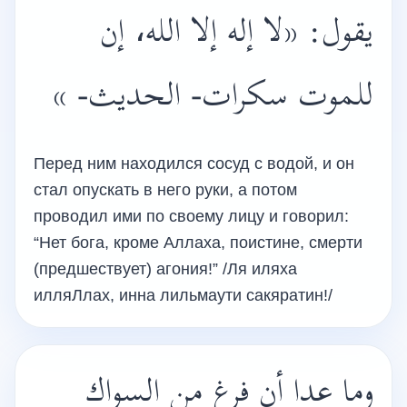
يقول: «لا إله إلا الله، إن
للموت سكرات- الحديث- »
Перед ним находился сосуд с водой, и он
стал опускать в него руки, а потом
проводил ими по своему лицу и говорил:
“Нет бога, кроме Аллаха, поистине, смерти
(предшествует) агония!” /Ля иляха
илляЛлах, инна лильмаути сакяратин!/
وما عدا أن فرغ من السواك