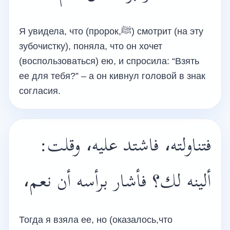
Я увидела, что (пророк,ﷺ) смотрит (на эту
зубочистку), поняла, что он хочет
(воспользоваться) ею, и спросила: “Взять
ее для тебя?” – а он кивнул головой в знак
согласия.
فتناولته، فاشتد عليه، وقلت:
ألينه لك؟ فأشار برأسه أن نعم،
Тогда я взяла ее, но (оказалось,что