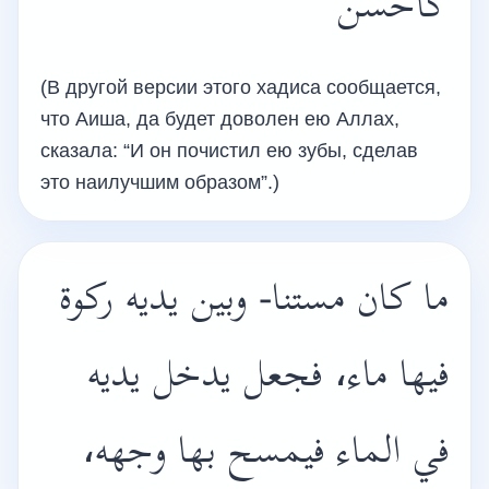
كأحسن
(В другой версии этого хадиса сообщается,
что Аиша, да будет доволен ею Аллах,
сказала: “И он почистил ею зубы, сделав
это наилучшим образом”.)
ما كان مستنا- وبين يديه ركوة
فيها ماء، فجعل يدخل يديه
في الماء فيمسح بها وجهه،