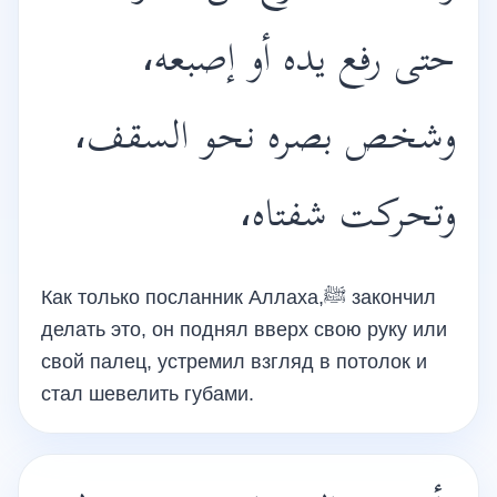
حتى رفع يده أو إصبعه،
وشخص بصره نحو السقف،
وتحركت شفتاه،
Как только посланник Аллаха,ﷺ закончил
делать это, он поднял вверх свою руку или
свой палец, устремил взгляд в потолок и
стал шевелить губами.