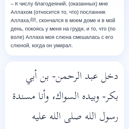
– К числу благодеяний, (оказанных) мне
Аллахом (относится то, что) посланник
Аллаха,ﷺ, скончался в моем доме и в мой
день, покоясь у меня на груди, и то, что (по
воле) Аллаха моя слюна смешалась с его
слюной, когда он умирал.
دخل عبد الرحمن- بن أبي
بكر- وبيده السواك، وأنا مسندة
رسول الله صلى الله عليه