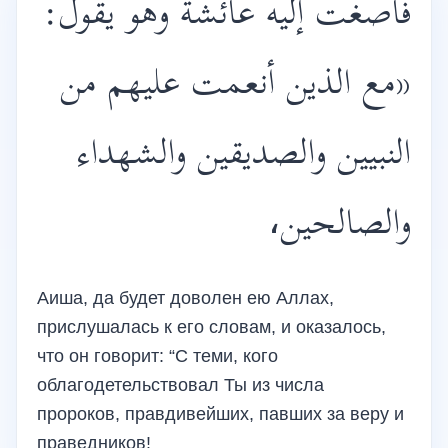
فأصغت إليه عائشة وهو يقول:
«مع الذين أنعمت عليهم من
النبيين والصديقين والشهداء
والصالحين،
Аиша, да будет доволен ею Аллах,
прислушалась к его словам, и оказалось,
что он говорит: “С теми, кого
облагодетельствовал Ты из числа
пророков, правдивейших, павших за веру и
праведников!