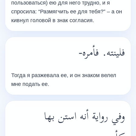
пользоваться) ею для него трудно, и я
спросила: “Размягчить ее для тебя?” – а он
кивнул головой в знак согласия.
فلينته. فأمره-
Тогда я разжевала ее, и он знаком велел
мне подать ее.
وفي رواية أنه استن بها