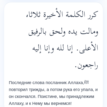
كرر الكلمة الأخيرة ثلاثا،
ومالت يده ولحق بالرفيق
الأعلى. إنا لله وإنا إليه
راجعون.
Последние слова посланник Аллаха,ﷺ
повторил трижды, а потом рука его упала, и
он скончался. Поистине, мы принадлежим
Аллаху, и к Нему мы вернемся!