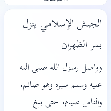
الجيش الإسلامي ينزل
بمر الظهران
وواصل رسول الله صلى الله
عليه وسلم سيره وهو صائم،
والناس صيام، حتى بلغ