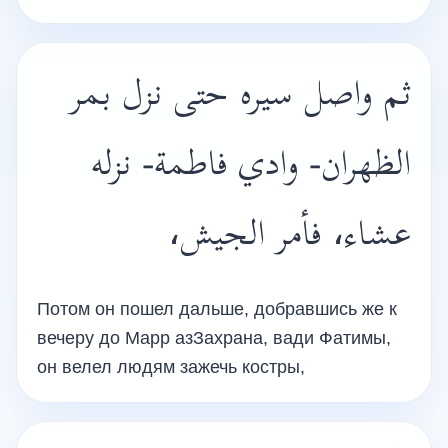
ثم واصل سيره حتى نزل بمر
الظهران- وادي فاطمة- نزله
عشاء، فأمر الجيش،
Потом он пошел дальше, добравшись же к
вечеру до Марр азЗахрана, вади Фатимы,
он велел людям зажечь костры,