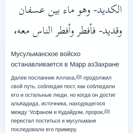
الكديد- وهو ماء بين عسفان
وقديد- فأفطر وأفطر الناس معه،
Мусульманское войско
останавливается в Марр азЗахране
Далее посланник Аллаха,ﷺ продолжил
свой путь, соблюдая пост, как соблюдали
его и остальные люди, но когда он достиг
альКадида, источника, находящегося
между ‘Усфаном и Кудайдом, пророк,ﷺ
перестал поститься и мусульмане
последовали его примеру.