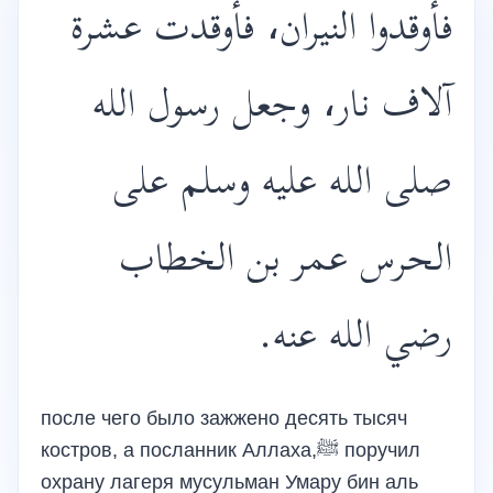
فأوقدوا النيران، فأوقدت عشرة
آلاف نار، وجعل رسول الله
صلى الله عليه وسلم على
الحرس عمر بن الخطاب
رضي الله عنه.
после чего было зажжено десять тысяч
костров, а посланник Аллаха,ﷺ поручил
охрану лагеря мусульман Умару бин аль