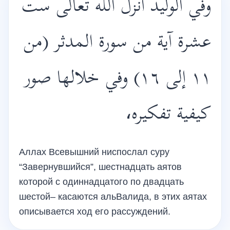
وفي الوليد أنزل الله تعالى ست
عشرة آية من سورة المدثر (من
١١ إلى ١٦) وفي خلالها صور
كيفية تفكيره،
Аллах Всевышний ниспослал суру
“Завернувшийся”, шестнадцать аятов
которой с одиннадцатого по двадцать
шестой– касаются альВалида, в этих аятах
описывается ход его рассуждений.