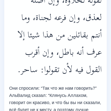
لقوله لحلاوة، وإن أصله
لعذق، وإن فرعه لجناة، وما
أنتم بقائلين من هذا شيئا إلا
عرف أنه باطل، وإن أقرب
القول فيه لأن تقولوا: ساحر.
Они спросили: “Так что же нам говорить?”
АльВалид сказал: “Клянусь Аллахом,
говорит он красиво, и что бы вы ни сказали,
всё будет не к месту, а поэтому лучше