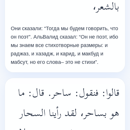
بالشعر،
Они сказали: “Тогда мы будем говорить, что
он поэт”. АльВалид сказал: “Он не поэт, ибо
мы знаем все стихотворные размеры: и
раджаз, и хазадж, и карид, и макбуд и
мабсут, но его слова– это не стихи”.
قالوا: فنقول: ساحر. قال: ما
هو بساحر، لقد رأينا السحار