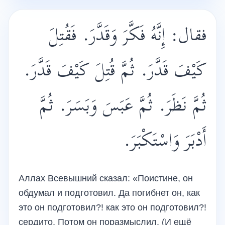
فقال: إِنَّهُ فَكَّرَ وَقَدَّرَ. فَقُتِلَ
كَيْفَ قَدَّرَ. ثُمَّ قُتِلَ كَيْفَ قَدَّرَ.
ثُمَّ نَظَرَ. ثُمَّ عَبَسَ وَبَسَرَ. ثُمَّ
أَدْبَرَ وَاسْتَكْبَرَ.
Аллах Всевышний сказал: «Поистине, он
обдумал и подготовил. Да погибнет он, как
это он подготовил?! как это он подготовил?!
сердито, Потом он поразмыслил, (И ещё