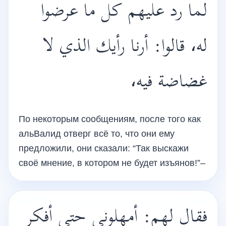
لما رد عليهم كل ما عرضوا
له، قالوا: أرنا رأيك الذي لا
غضاضة فيه،
По некоторым сообщениям, после того как
альВалид отверг всё то, что они ему
предложили, они сказали: “Так выскажи
своё мнение, в котором не будет изъянов!”–
فقال لهم: أمهلوني حتى أفكر