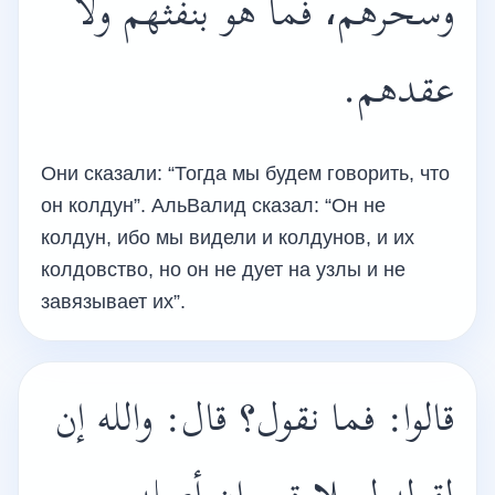
وسحرهم، فما هو بنفثهم ولا
عقدهم.
Они сказали: “Тогда мы будем говорить, что
он колдун”. АльВалид сказал: “Он не
колдун, ибо мы видели и колдунов, и их
колдовство, но он не дует на узлы и не
завязывает их”.
قالوا: فما نقول؟ قال: والله إن