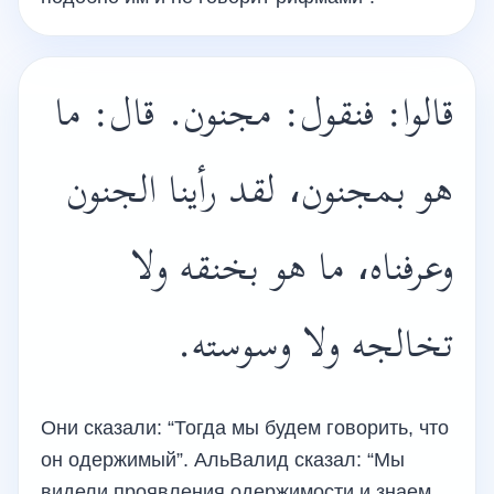
قالوا: فنقول: مجنون. قال: ما
هو بمجنون، لقد رأينا الجنون
وعرفناه، ما هو بخنقه ولا
تخالجه ولا وسوسته.
Они сказали: “Тогда мы будем говорить, что
он одержимый”. АльВалид сказал: “Мы
видели проявления одержимости и знаем,