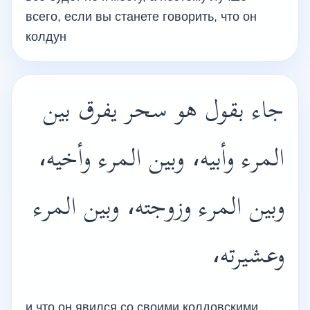
всего, если вы станете говорить, что он
колдун
جاء بقول هو سحر يفرق بين
المرء وأبيه، وبين المرء وأخيه،
وبين المرء وزوجته، وبين المرء
وعشيرته،
и что он явился со своими колдовскими