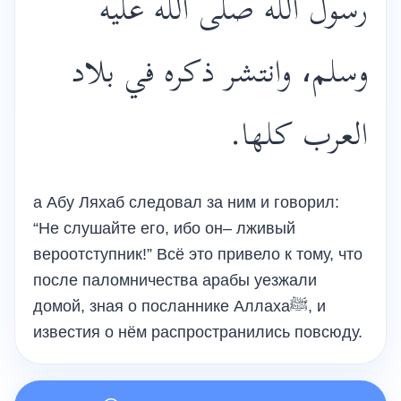
رسول الله صلى الله عليه
وسلم، وانتشر ذكره في بلاد
العرب كلها.
а Абу Ляхаб следовал за ним и говорил:
“Не слушайте его, ибо он– лживый
вероотступник!” Всё это привело к тому, что
после паломничества арабы уезжали
домой, зная о посланнике Аллахаﷺ, и
известия о нём распространились повсюду.