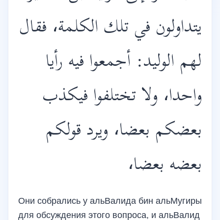
يتداولون في تلك الكلمة، فقال
لهم الوليد: أجمعوا فيه رأيا
واحدا، ولا تختلفوا فيكذب
بعضكم بعضا، ويرد قولكم
بعضه بعضا،
Они собрались у альВалида бин альМугиры
для обсуждения этого вопроса, и альВалид