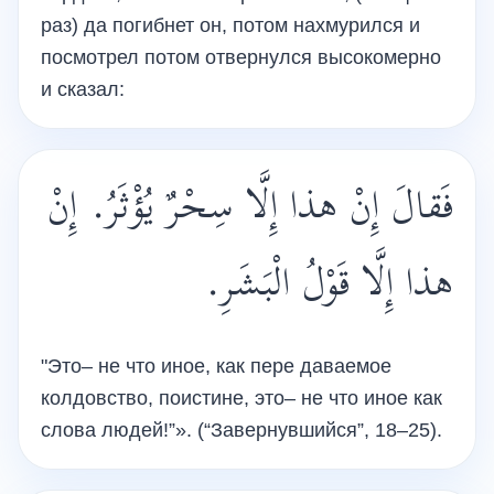
раз) да погибнет он, потом нахмурился и
посмотрел потом отвернулся высокомерно
и сказал:
فَقالَ إِنْ هذا إِلَّا سِحْرٌ يُؤْثَرُ. إِنْ
هذا إِلَّا قَوْلُ الْبَشَرِ.
"Это– не что иное, как пере даваемое
колдовство, поистине, это– не что иное как
слова людей!”». (“Завернувшийся”, 18–25).