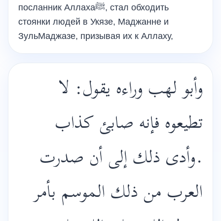
посланник Аллахаﷺ, стал обходить
стоянки людей в Укязе, Маджанне и
ЗульМаджазе, призывая их к Аллаху,
وأبو لهب وراءه يقول: لا
تطيعوه فإنه صابئ كذاب
.وأدى ذلك إلى أن صدرت
العرب من ذلك الموسم بأمر