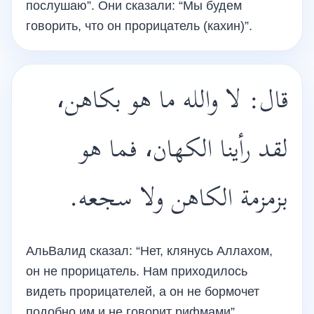
послушаю”. Они сказали: “Мы будем
говорить, что он прорицатель (кахин)”.
قال: لا والله ما هو بكاهن،
لقد رأينا الكهان، فما هو
بزمزمة الكاهن ولا سجعه.
АльВалид сказал: “Нет, клянусь Аллахом,
он не прорицатель. Нам приходилось
видеть прорицателей, а он не бормочет
подобно им и не говорит рифмами”.