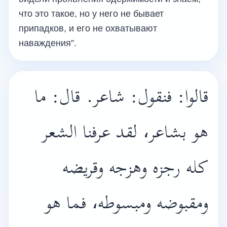
что это такое, но у него не бывает
припадков, и его не охватывают
наваждения”.
قالوا: فنقول: شاعر. قال: ما
هو بشاعر، لقد عرفنا الشعر
كله رجزه وهزجه وقريضه
ومقبوضه ومبسوطه، فما هو