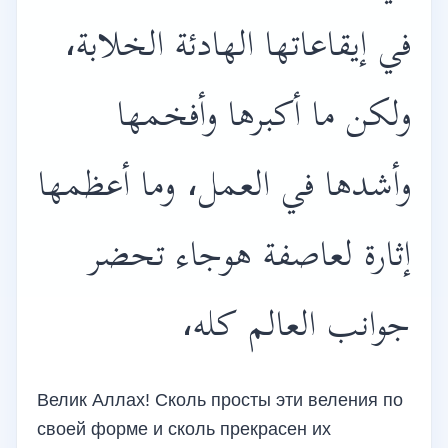
في إيقاعاتها الهادئة الخلابة،
ولكن ما أكبرها وأفخمها
وأشدها في العمل، وما أعظمها
إثارة لعاصفة هوجاء تحضر
جوانب العالم كله،
Велик Аллах! Сколь просты эти веления по
своей форме и сколь прекрасен их