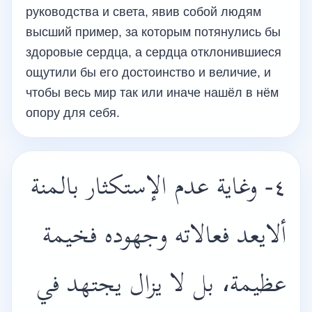
руководства и света, явив собой людям
высший пример, за которым потянулись бы
здоровые сердца, а сердца отклонившиеся
ощутили бы его достоинство и величие, и
чтобы весь мир так или иначе нашёл в нём
опору для себя.
٤- وغاية عدم الإستكثار بالمنة
ألايعد فعالاته وجهوده فخيمة
عظيمة، بل لا يزال يجتهد في