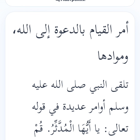
أمر القيام بالدعوة إلى الله،
وموادها
تلقى النبي صلى الله عليه
وسلم أوامر عديدة في قوله
تعالى: يا أَيُّهَا الْمُدَّثِّرُ. قُمْ