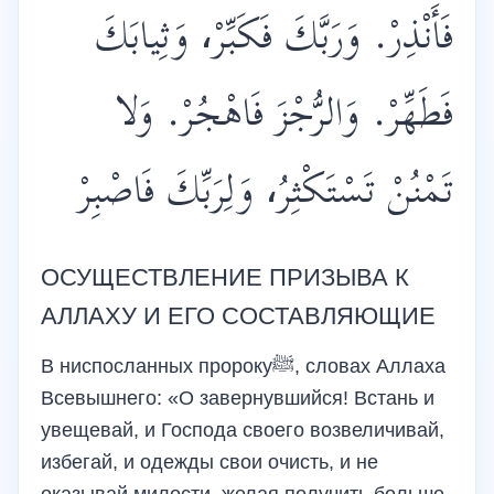
فَأَنْذِرْ. وَرَبَّكَ فَكَبِّرْ، وَثِيابَكَ
فَطَهِّرْ. وَالرُّجْزَ فَاهْجُرْ. وَلا
تَمْنُنْ تَسْتَكْثِرُ، وَلِرَبِّكَ فَاصْبِرْ
ОСУЩЕСТВЛЕНИЕ ПРИЗЫВА К
АЛЛАХУ И ЕГО СОСТАВЛЯЮЩИЕ
В ниспосланных пророкуﷺ, словах Аллаха
Всевышнего: «О завернувшийся! Встань и
увещевай, и Господа своего возвеличивай,
избегай, и одежды свои очисть, и не