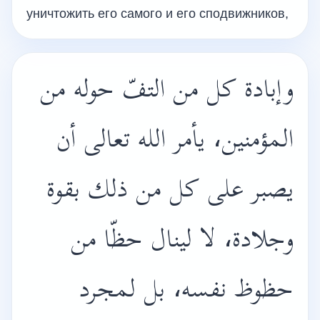
уничтожить его самого и его сподвижников,
وإبادة كل من التفّ حوله من
المؤمنين، يأمر الله تعالى أن
يصبر على كل من ذلك بقوة
وجلادة، لا لينال حظّا من
حظوظ نفسه، بل لمجرد