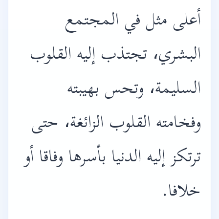
أعلى مثل في المجتمع
البشري، تجتذب إليه القلوب
السليمة، وتحس بهيبته
وفخامته القلوب الزائغة، حتى
ترتكز إليه الدنيا بأسرها وفاقا أو
خلافا.