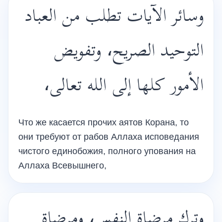
وسائر الآيات تطلب من العباد
التوحيد الصريح، وتفويض
الأمور كلها إلى الله تعالى،
Что же касается прочих аятов Корана, то
они требуют от рабов Аллаха исповедания
чистого единобожия, полного упования на
Аллаха Всевышнего,
وترك مرضاة النفس، ومرضاة