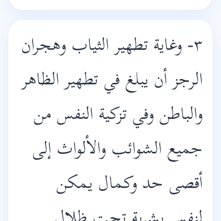
٣- وغاية تطهير الثياب وهجران
الرجز أن يبلغ في تطهير الظاهر
والباطن وفي تزكية النفس من
جميع الشوائب والألواث إلى
أقصى حد وكمال يمكن
لنفس بشرية تحت ظلال