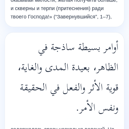
оказывай милости, желая получить больше,
и скверны и терпи (притеснения) ради
твоего Господа!» (“Завернувшийся”, 1–7),
أوامر بسيطة ساذجة في
الظاهر، بعيدة المدى والغاية،
قوية الأثر والفعل في الحقيقة
ونفس الأمر.