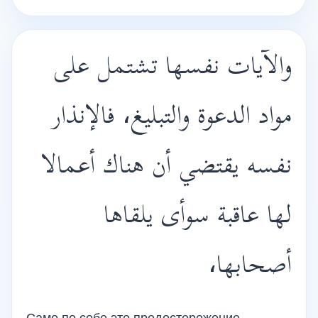
والآيات نفسها تشتمل على
مواد الدعوة والتبليغ، فالإنذار
نفسه يقتضي أن هناك أعمالا
لها عاقبة سوأى يلقاها
أصحابها،