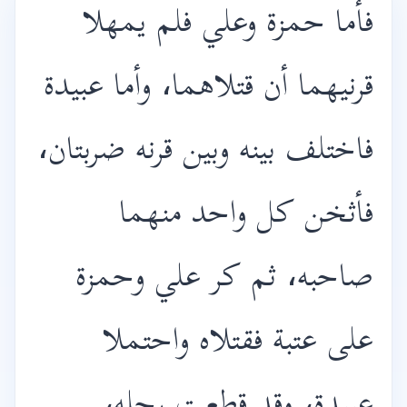
فأما حمزة وعلي فلم يمهلا
قرنيهما أن قتلاهما، وأما عبيدة
فاختلف بينه وبين قرنه ضربتان،
فأثخن كل واحد منهما
صاحبه، ثم كر علي وحمزة
على عتبة فقتلاه واحتملا