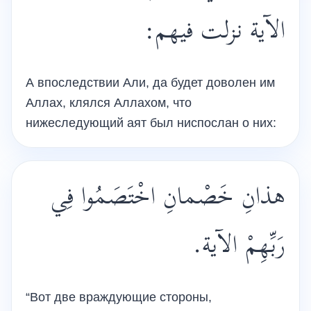
الآية نزلت فيهم:
А впоследствии Али, да будет доволен им
Аллах, клялся Аллахом, что
нижеследующий аят был ниспослан о них:
هذانِ خَصْمانِ اخْتَصَمُوا فِي
رَبِّهِمْ الآية.
“Вот две враждующие стороны,