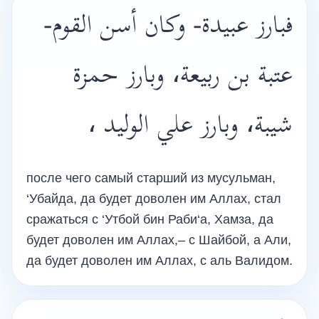
فبارز عبيدة- وكان أسن القوم-
عتبة بن ربيعة، وبارز حمزة
شيبة، وبارز علي الوليد ،
после чего самый старший из мусульман,
‘Убайда, да будет доволен им Аллах, стал
сражаться с ‘Утбой бин Раби‘а, Хамза, да
будет доволен им Аллах,– с Шайбой, а Али,
да будет доволен им Аллах, с аль Валидом.