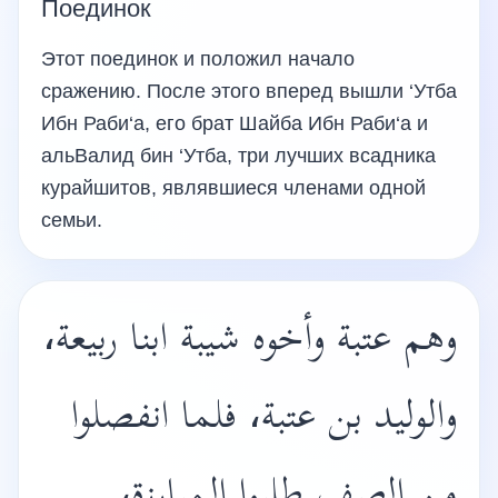
Поединок
Этот поединок и положил начало
сражению. После этого вперед вышли ‘Утба
Ибн Раби‘а, его брат Шайба Ибн Раби‘а и
альВалид бин ‘Утба, три лучших всадника
курайшитов, являвшиеся членами одной
семьи.
وهم عتبة وأخوه شيبة ابنا ربيعة،
والوليد بن عتبة، فلما انفصلوا