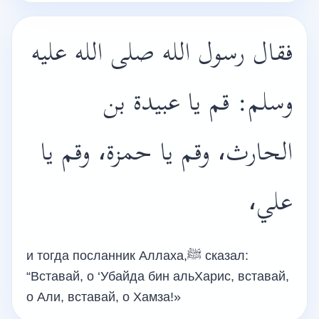
فقال رسول الله صلى الله عليه
وسلم: قم يا عبيدة بن
الحارث، وقم يا حمزة، وقم يا
علي،
и тогда посланник Аллаха,ﷺ сказал:
“Вставай, о ‘Убайда бин альХарис, вставай,
о Али, вставай, о Хамза!»