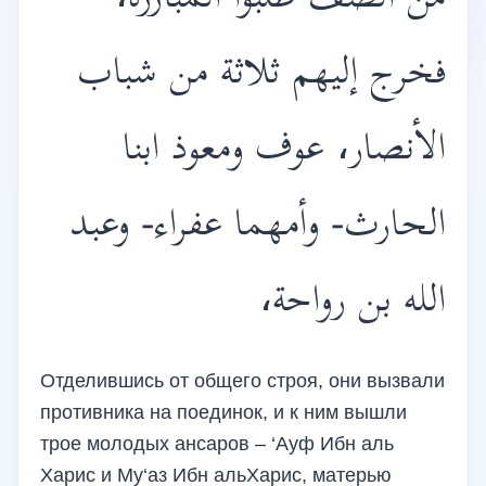
من الصف طلبوا المبارزة،
فخرج إليهم ثلاثة من شباب
الأنصار، عوف ومعوذ ابنا
الحارث- وأمهما عفراء- وعبد
الله بن رواحة،
Отделившись от общего строя, они вызвали
противника на поединок, и к ним вышли
трое молодых ансаров – ‘Ауф Ибн аль
Харис и Му‘аз Ибн альХарис, матерью