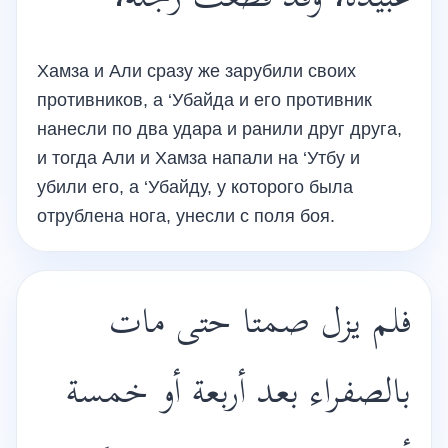
عبيدة، وقد قطعت رجله،
Хамза и Али сразу же зарубили своих
противников, а ‘Убайда и его противник
нанесли по два удара и ранили друг друга,
и тогда Али и Хамза напали на ‘Утбу и
убили его, а ‘Убайду, у которого была
отрублена нога, унесли с поля боя.
فلم يزل صمتا حتى مات
بالصفراء بعد أربعة أو خمسة