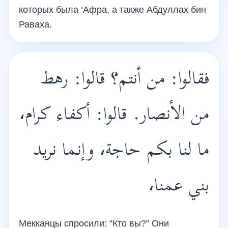
которых была ‘Афра, а также Абдуллах бин
Раваха.
فقالوا: من أنتم؟ قالوا: رهط
من الأنصار. قالوا: أكفاء كرام،
ما لنا بكم حاجة، وإنما نريد
بني عمنا،
Мекканцы спросили: “Кто вы?” Они