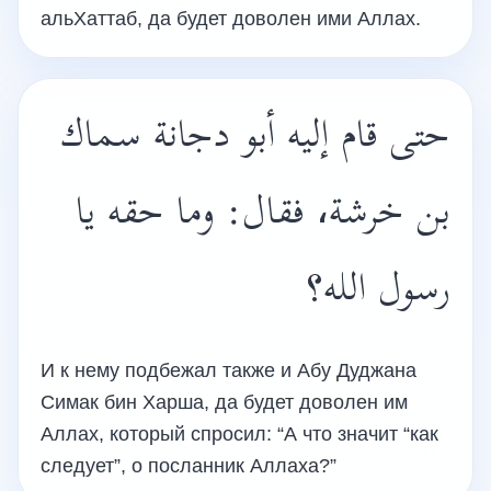
альХаттаб, да будет доволен ими Аллах.
حتى قام إليه أبو دجانة سماك
بن خرشة، فقال: وما حقه يا
رسول الله؟
И к нему подбежал также и Абу Дуджана
Симак бин Харша, да будет доволен им
Аллах, который спросил: “А что значит “как
следует”, о посланник Аллаха?”