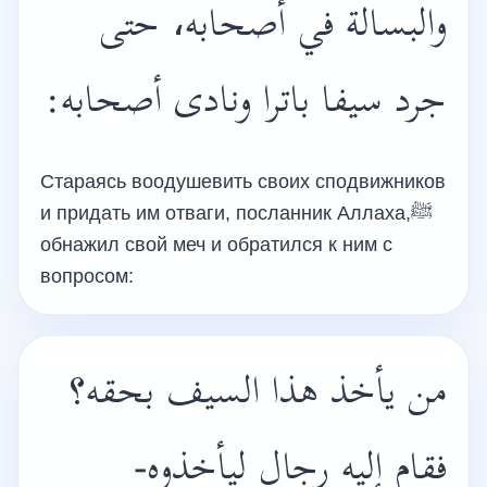
والبسالة في أصحابه، حتى
جرد سيفا باترا ونادى أصحابه:
Стараясь воодушевить своих сподвижников
и придать им отваги, посланник Аллаха,ﷺ
обнажил свой меч и обратился к ним с
вопросом:
من يأخذ هذا السيف بحقه؟
فقام إليه رجال ليأخذوه-