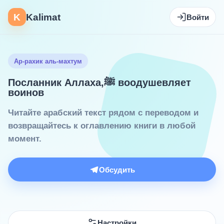
K
Kalimat
Войти
Ар-рахик аль-махтум
Посланник Аллаха,ﷺ воодушевляет
воинов
Читайте арабский текст рядом с переводом и
возвращайтесь к оглавлению книги в любой
момент.
Обсудить
Настройки