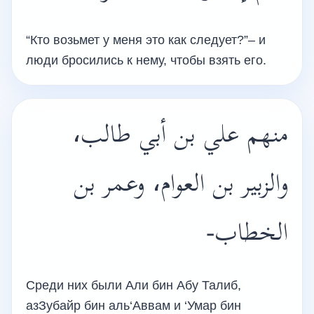
“Кто возьмет у меня это как следует?”– и
люди бросились к нему, чтобы взять его.
منهم علي بن أبي طالب،
والزبير بن العوام، وعمر بن
الخطاب-
Среди них были Али бин Абу Талиб,
азЗубайр бин аль‘Аввам и ‘Умар бин