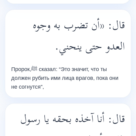
قال: «أن تضرب به وجوه
العدو حتى ينحني.
Пророк,ﷺ сказал: “Это значит, что ты
должен рубить ими лица врагов, пока они
не согнутся”,
قال: أنا آخذه بحقه يا رسول