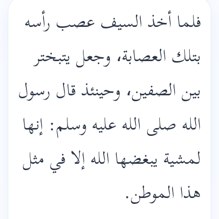
فلما أخذ السيف عصب رأسه
بتلك العصابة، وجعل يتبختر
بين الصفين، وحينئذ قال رسول
الله صلى الله عليه وسلم: إنها
لمشية يبغضها الله إلا في مثل
هذا الموطن.