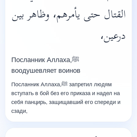
القتال حتى يأمرهم، وظاهر بين
درعين،
Посланник Аллаха,ﷺ
воодушевляет воинов
Посланник Аллаха,ﷺ запретил людям
вступать в бой без его приказа и надел на
себя панцирь, защищавший его спереди и
сзади,