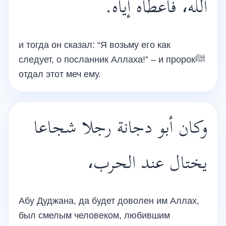
الله، فأعطاه إياه.
и тогда он сказал: “Я возьму его как
следует, о посланник Аллаха!” – и пророкﷺ
отдал этот меч ему.
وكان أبو دجانة رجلا شجاعا
يختال عند الحرب،
Абу Дуджана, да будет доволен им Аллах,
был смелым человеком, любившим