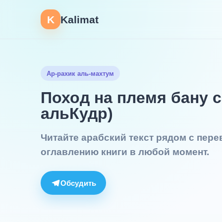
K
Kalimat
Ар-рахик аль-махтум
Поход на племя бану с
альКудр)
Читайте арабский текст рядом с пер
оглавлению книги в любой момент.
Обсудить