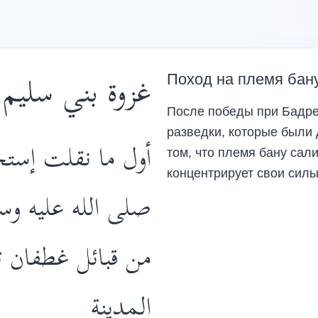
غزوة بني سليم 
Поход на племя бану
После победы при Бадр
разведки, которые были доложены п
أول ما نقلت إستخب
том, что племя бану сал
концентрирует свои сил
صلى الله عليه وس
من قبائل غطفان ت
المدينة