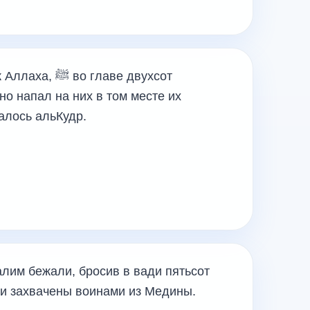
 главе двухсот
о напал на них в том месте их
алось альКудр.
лим бежали, бросив в вади пятьсот
и захвачены воинами из Медины.