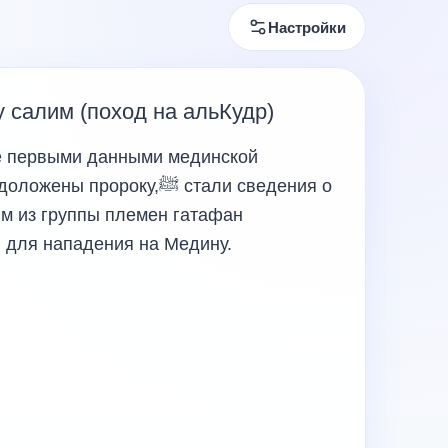
Настройки
 салим (поход на альКудр)
е первыми данными мединской
ророку,ﷺ стали сведения о
им из группы племен гатафан
ы для нападения на Медину.