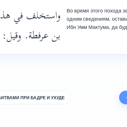
واستخلف في هذه ا
Во время этого похода за 
одним сведениям, остави
Ибн Умм Мактума, да бу
بن عرفطة. وقيل: .
ИТВАМИ ПРИ БАДРЕ И УХУДЕ