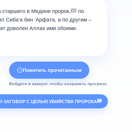
старшего в Медине пророк,ﷺ по
л Сиба‘а бин ‘Арфата, а по другим –
дет доволен Аллах ими обоими.
Пометить прочитанным
Войдите в аккаунт, чтобы сохранить прогресс.
ЗАГОВОР С ЦЕЛЬЮ УБИЙСТВА ПРОРОКАﷺ