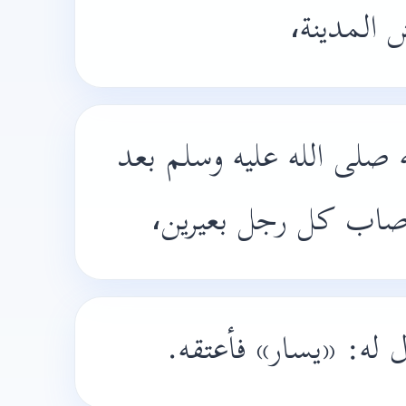
ش المدينة
 صلى الله عليه وسلم بعد
أصاب كل رجل بعيرين
ل له: «يسار» فأعتقه