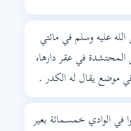
الله عليه وسلم في مائتي
ل المحتشدة في عقر دارها
م في موضع يقال له الكدر
وا في الوادي خمسمائة بعير