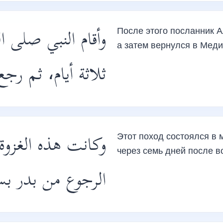
وأقام النبي صلى ا
После этого посланник Аллаха,ﷺ провел на этом м
а затем вернулся в Меди
ثلاثة أيام، ثم رج.
Этот поход состоялся в 
через семь дней после 
الرجوع من بدر بس،