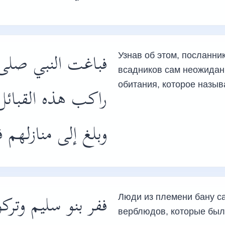
فباغت النبي صلى 
Узнав об этом, посланник Аллаха, ﷺ во
всадников сам неожиданн
обитания, которое назыв
راكب هذه القبائ،
وبلغ إلى منازله .
ففر بنو سليم وترك
Люди из племени бану са
верблюдов, которые был