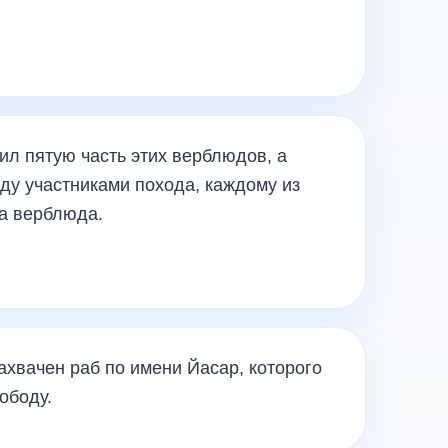
л пятую часть этих верблюдов, а
ду участниками похода, каждому из
ва верблюда.
захвачен раб по имени Йасар, которого
 свободу.