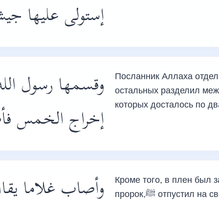
إستولى عليها جي،
وقسمها رسول الله
Посланник Аллаха отдели
остальных разделил меж
которых досталось по д
إخراج الخمس ف،
وأصاب غلاما يقا.
Кроме того, в плен был 
пророк,ﷺ отпустил на