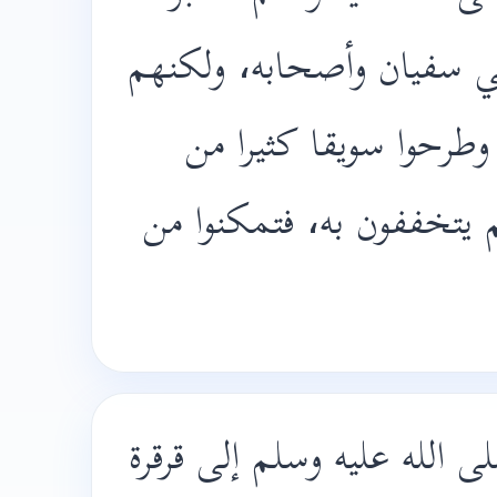
ي سفيان وأصحابه، ولكنهم
 وطرحوا سويقا كثيرا من
م يتخففون به، فتمكنوا من
ى الله عليه وسلم إلى قرقرة