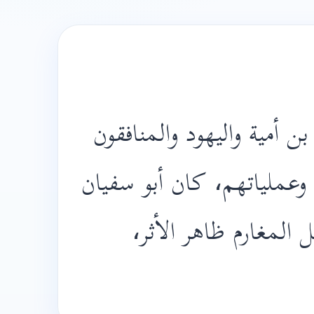
ن أمية واليهود والمنافقون
 وعملياتهم، كان أبو سفيان
 المغارم ظاهر الأثر