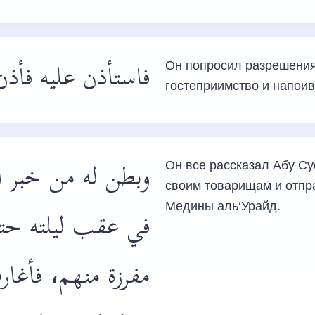
فاستأذن عليه فأذ،
Он попросил разрешения 
гостеприимство и напоив
وبطن له من خبر ا
Он все рассказал Абу Су
своим товарищам и отпра
Медины аль‘Урайд.
في عقب ليلته حت
مفرزة منهم، فأغا