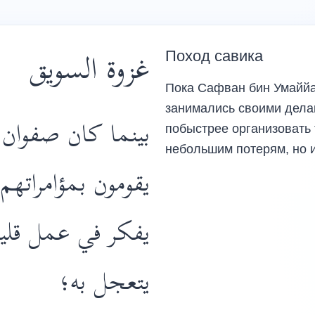
غزوة السويق
Поход савика
Пока Сафван бин Умаййа
занимались своими дела
بينما كان صفوان ب
побыстрее организовать 
небольшим потерям, но 
يقومون بمؤامراتهم
يفكر في عمل قليل،
يتعجل به؛