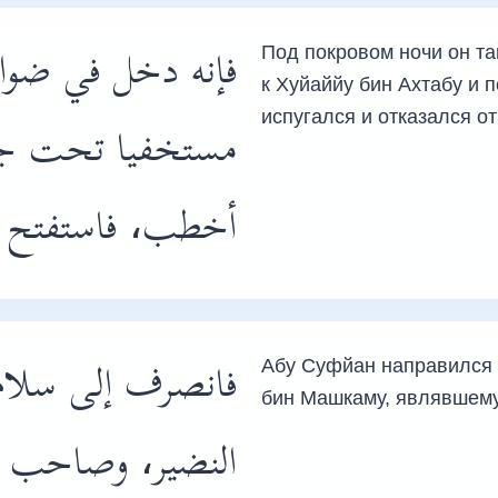
فإنه دخل في ضواح
Под покровом ночи он т
к Хуйаййу бин Ахтабу и 
испугался и отказался от
مستخفيا تحت جنح
أخطب، فاستفتح ب
فانصرف إلى سلام
Абу Суфйан направился 
бин Машкаму, являвшему
النضير، وصاحب ،