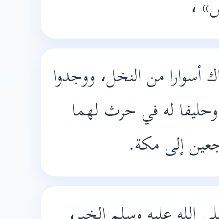
عريض
اك أسوارا من النخل، ووجدوا
وحليفا له في حرث لهما
راجعين إلى مكة
لى الله عليه وسلم الخبر