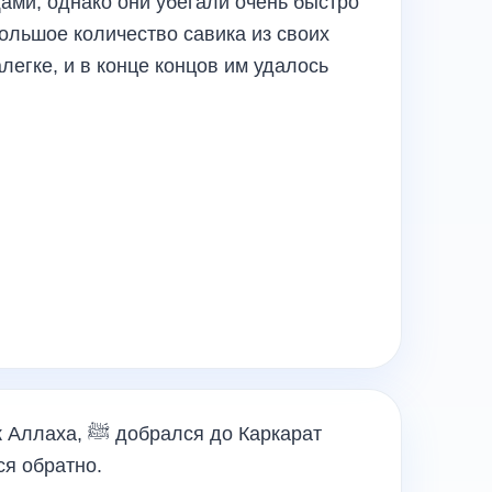
ами, однако они убегали очень быстро
ольшое количество савика из своих
легке, и в конце концов им удалось
лся до Каркарат
ся обратно.