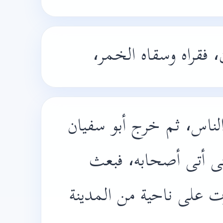
ن، فقراه وسقاه الخمر
لناس، ثم خرج أبو سفيان
ى أتى أصحابه، فبعث
رت على ناحية من المدينة