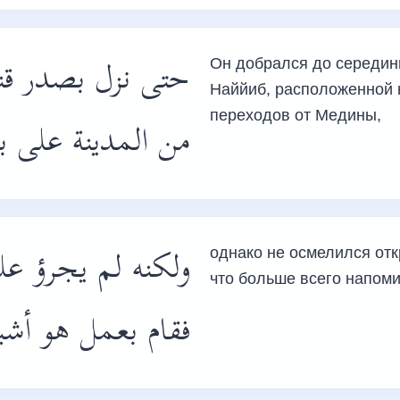
حتى نزل بصدر قن،
Он добрался до середины
Наййиб, расположенной 
переходов от Медины,
من المدينة على ب،
ولكنه لم يجرؤ ع،
однако не осмелился отк
что больше всего напоми
فقام بعمل هو أش،