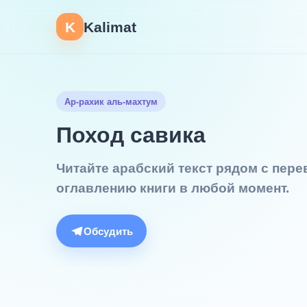
K
Kalimat
Ар-рахик аль-махтум
Поход савика
Читайте арабский текст рядом с пер
оглавлению книги в любой момент.
Обсудить