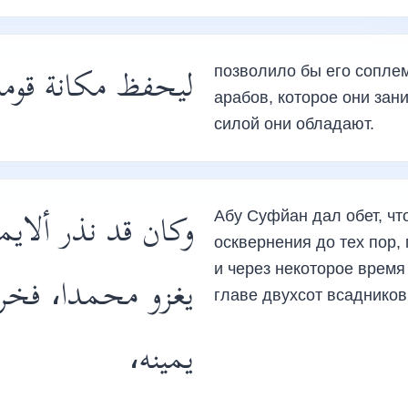
ليحفظ مكانة قومه،
позволило бы его соплем
арабов, которое они зан
силой они обладают.
وكان قد نذر ألاي
Абу Суфйан дал обет, чт
осквернения до тех пор,
и через некоторое время
يغزو محمدا، فخرج
главе двухсот всадников
يمينه،