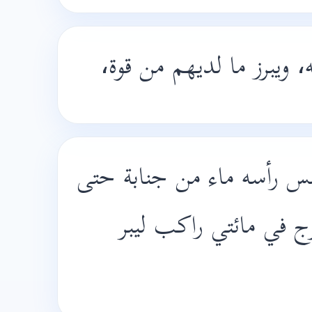
، ويبرز ما لديهم من قوة
مس رأسه ماء من جنابة حتى
 في مائتي راكب ليبر