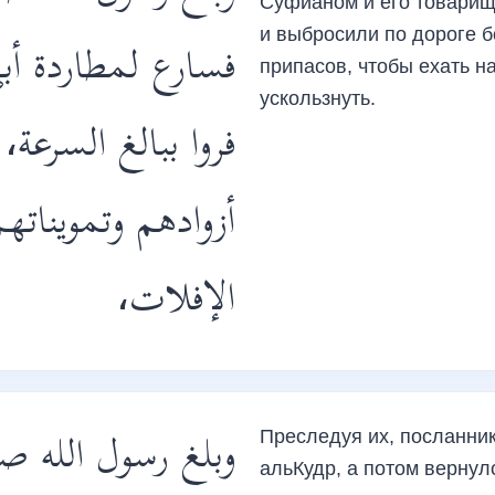
Суфйаном и его товарищ
и выбросили по дороге б
فسارع لمطاردة أب
припасов, чтобы ехать на
ускользнуть.
فروا ببالغ السرعة،
أزوادهم وتمويناته
الإفلات،
وبلغ رسول الله صل
Преследуя их, посланник Аллаха, ﷺ добра
альКудр, а потом вернул