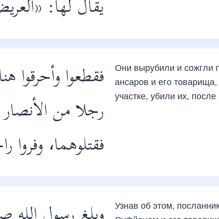
يقال لها: «ال» ،
فقطعوا وأحرقوا هن
Они вырубили и сожгли п
ансаров и его товарища,
участке, убили их, после
رجلا من الأنصار 
فقتلوهما، وفروا .
وبلغ رسول الله ص،
Узнав об этом, посланник Аллаха, ﷺ бросилс