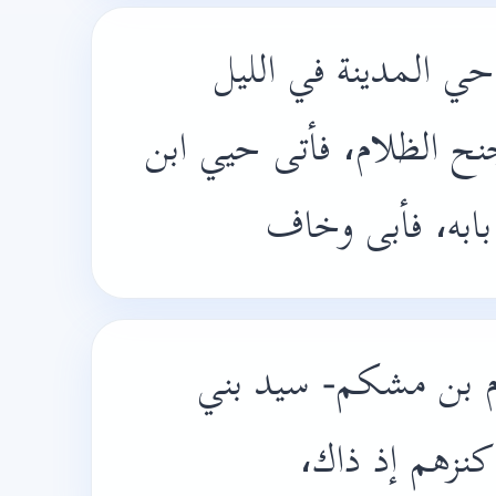
ي المدينة في الليل
 الظلام، فأتى حيي ابن
ابه، فأبى وخاف
 بن مشكم- سيد بني
كنزهم إذ ذاك