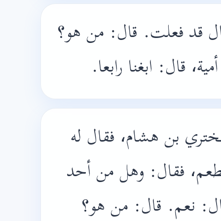
 قال قد فعلت. قال: من هو؟
أمية، قال: ابغنا رابعا
ختري بن هشام، فقال له
مطعم، فقال: وهل من أحد
ل: نعم. قال: من هو؟