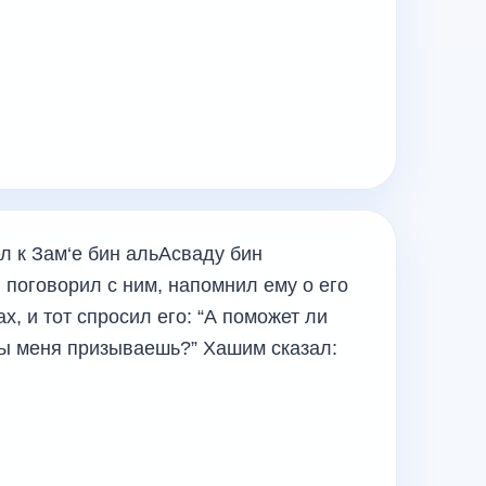
л к Зам‘е бин альАсваду бин
 поговорил с ним, напомнил ему о его
х, и тот спросил его: “А поможет ли
 ты меня призываешь?” Хашим сказал: