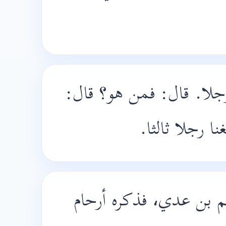
جلا. قال: فمن هو؟ قال
بغنا رجلا ثالثا
 بن عدي، فذكره أرحام