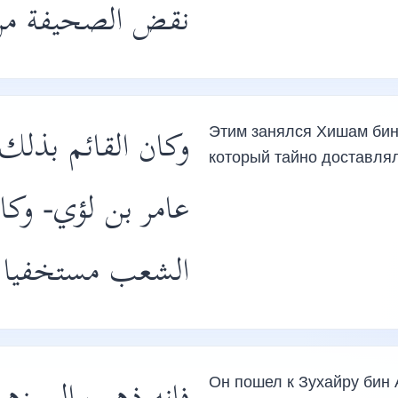
نقض الصحيفة من.
وكان القائم بذلك
Этим занялся Хишам бин 
который тайно доставля
عامر بن لؤي- وك
الشعب مستخفيا ب-
Он пошел к Зухайру бин