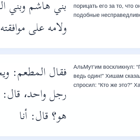
بني هاشم وبني ،
порицать его за то, что
подобные несправедлив
ولامه على موافقت،
فقال المطعم: ويح
АльМут‘им воскликнул: “Г
ведь один!” Хишам сказа
спросил: “Кто же это?” Х
رجل واحد، قال: ق
هو؟ قال: أنا