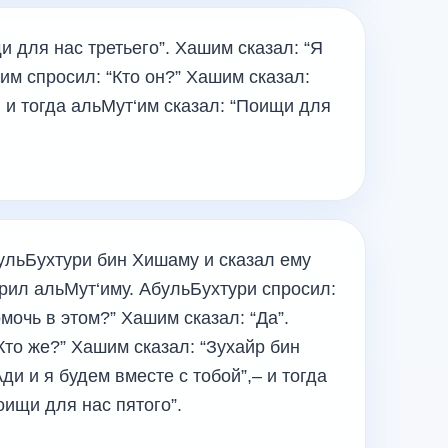
и для нас третьего”. Хашим сказал: “Я
им спросил: “Кто он?” Хашим сказал:
, и тогда альМут‘им сказал: “Поищи для
ульБухтури бин Хишаму и сказал ему
орил альМут‘иму. АбульБухтури спросил:
мочь в этом?” Хашим сказал: “Да”.
Кто же?” Хашим сказал: “Зухайр бин
ди и я будем вместе с тобой”,– и тогда
оищи для нас пятого”.