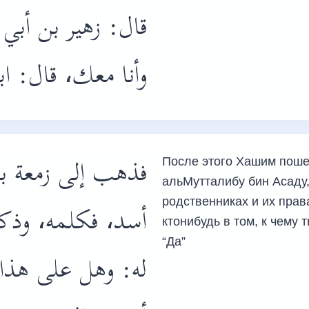
قال: زهير بن أب،
وأنا معك، قال: ا.
فذهب إلى زمعة ب
После этого Хашим поше
альМутталибу бин Асаду,
родственниках и их права
أسد، فكلمه، وذكر
ктонибудь в том, к чему
“Да”
له: وهل على هذا 