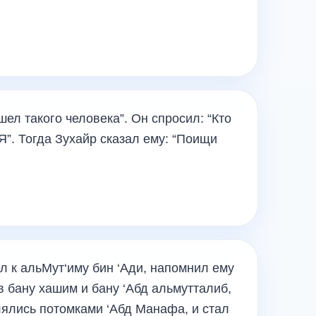
ел такого человека”. Он спросил: “Кто
Я”. Тогда Зухайр сказал ему: “Поищи
 к альМут‘иму бин ‘Ади, напомнил ему
в бану хашим и бану ‘Абд альмутталиб,
лялись потомками ‘Абд Манафа, и стал