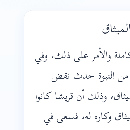
ميثاق
املة والأمر على ذلك، وفي
من النبوة حدث نقض
ثاق، وذلك أن قريشا كانوا
يثاق وكاره له، فسعى في