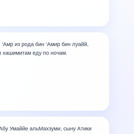
‘Амр из рода бин ‘Амир бин луайй,
л хашимитам еду по ночам.
 Абу Умаййе альМахзуми, сыну Атики