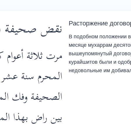
نقض صحيفة ال
Расторжение догово
В подобном положении вс
месяце мухаррам десятог
مرت ثلاثة أعوام ك
вышеупомянутый договор 
курайшитов были и одоб
недовольные им добивал
المحرم سنة عشر 
الصحيفة وفك المي
بين راض بهذا الم