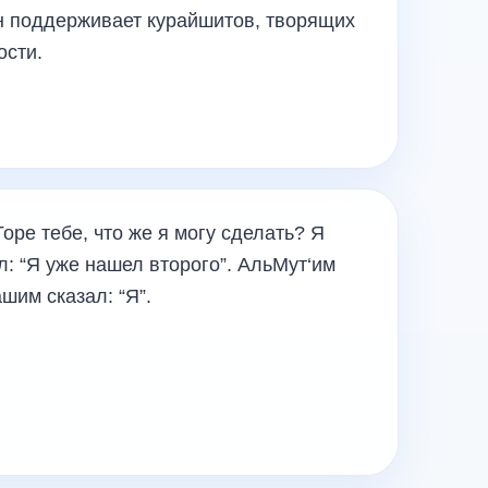
 он поддерживает курайшитов, творящих
ости.
оре тебе, что же я могу сделать? Я
л: “Я уже нашел второго”. АльМут‘им
ашим сказал: “Я”.