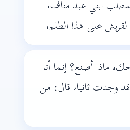
المطلب ابني عبد مناف
ه لقريش على هذا الظلم
ك، ماذا أصنع؟ إنما أنا
د وجدت ثانيا، قال: من