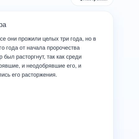
ра
е они прожили целых три года, но в
о года от начала пророчества
был расторгнут, так как среди
рявшие, и неодобрявшие его, и
ись его расторжения.