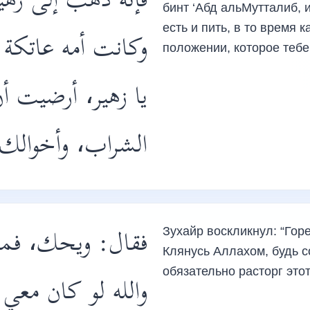
فإنه ذهب إلى زهي-
бинт ‘Абд альМутталиб, и
есть и пить, в то время 
وكانت أمه عاتك:
положении, которое тебе
يا زهير، أرضيت أ
الشراب، وأخوالك
فقال: ويحك، فما 
Зухайр воскликнул: “Горе
Клянусь Аллахом, будь с
обязательно расторг этот
والله لو كان مع