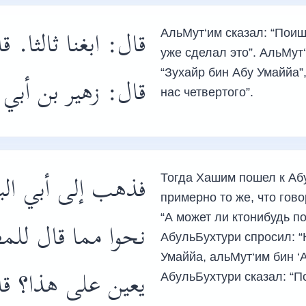
قال: ابغنا ثالثا.
АльМут‘им сказал: “Поищ
уже сделал это”. АльМут‘
“Зухайр бин Абу Умаййа”
قال: زهير بن أبي .
нас четвертого”.
فذهب إلى أبي الب
Тогда Хашим пошел к Аб
примерно то же, что гов
“А может ли ктонибудь по
نحوا مما قال لل
АбульБухтури спросил: “
Умаййа, альМут‘им бин ‘А
يعين على هذا؟ قا
АбульБухтури сказал: “П