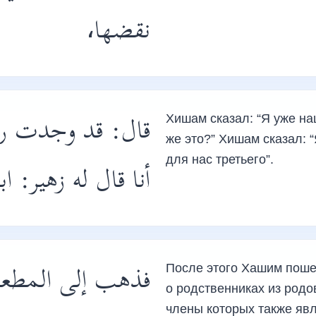
نقضها،
قال: قد وجدت ر:
Хишам сказал: “Я уже наш
же это?” Хишам сказал: “
для нас третьего”.
أنا قال له زهير: ا.
فذهب إلى المطعم
После этого Хашим пошел
о родственниках из родо
члены которых также яв