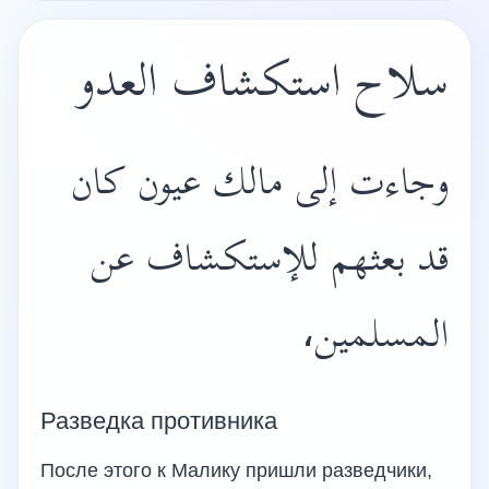
سلاح استكشاف العدو
وجاءت إلى مالك عيون كان
قد بعثهم للإستكشاف عن
المسلمين،
Разведка противника
После этого к Малику пришли разведчики,