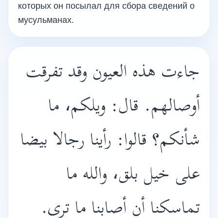
которых он посылал для сбора сведений о
мусульманах.
جاءت هذه العيون وقد تفرقت
أوصالهم. قال: ويلكم، ما
شأنكم؟ قالوا: رأينا رجالا بيضا
على خيل بلق، والله ما
تماسكنا أن أصابنا ما ترى.