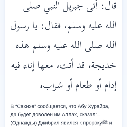
قال: أتى جبريل النبي صلى
الله عليه وسلم، فقال: يا رسول
الله صلى الله عليه وسلم هذه
خديجة، قد أتت، معها إناء فيه
إدام أو طعام أو شراب،
В “Сахихе” сообщается, что Абу Хурайра,
да будет доволен им Аллах, сказал:–
(Однажды) Джибрил явился к пророкуﷺ и