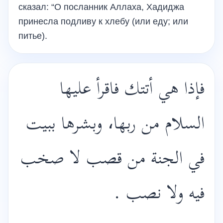
сказал: “О посланник Аллаха, Хадиджа
принесла подливу к хлебу (или еду; или
питье).
فإذا هي أتتك فاقرأ عليها
السلام من ربها، وبشرها ببيت
في الجنة من قصب لا صخب
فيه ولا نصب .