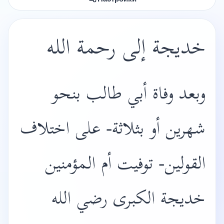
خديجة إلى رحمة الله
وبعد وفاة أبي طالب بنحو
شهرين أو بثلاثة- على اختلاف
القولين- توفيت أم المؤمنين
خديجة الكبرى رضي الله