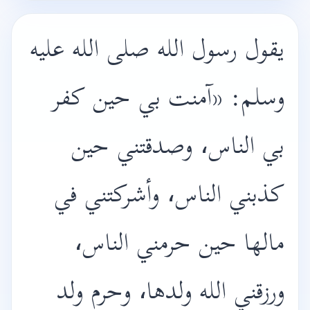
يقول رسول الله صلى الله عليه
وسلم: «آمنت بي حين كفر
بي الناس، وصدقتني حين
كذبني الناس، وأشركتني في
مالها حين حرمني الناس،
ورزقني الله ولدها، وحرم ولد