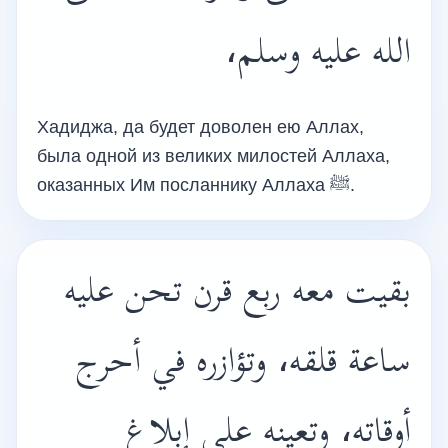
الله عليه وسلم،
Хадиджа, да будет доволен ею Аллах,
была одной из великих милостей Аллаха,
оказанных Им посланнику Аллаха ﷺ.
بقيت معه ربع قرن تحن عليه
ساعة قلقه، وتؤازره في أحرج
أوقاته، وتعينه على إبلاغ