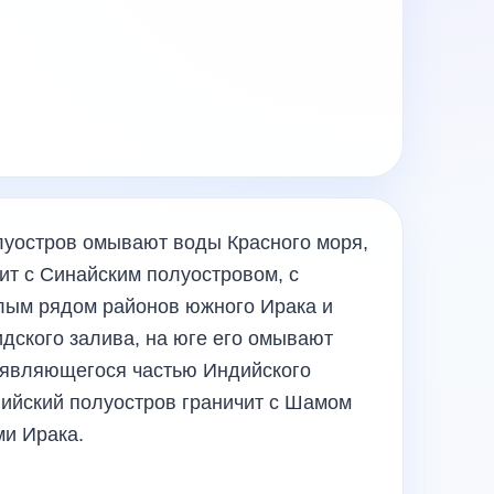
луостров омывают воды Красного моря,
чит с Синайским полуостровом, с
елым рядом районов южного Ирака и
дского залива, на юге его омывают
 являющегося частью Индийского
вийский полуостров граничит с Шамом
ми Ирака.