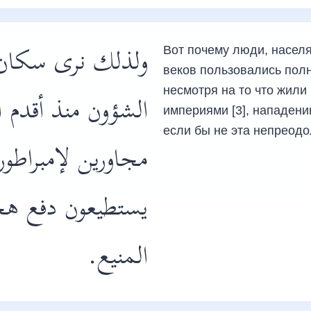
ولذلك نرى سكان ا
Вот почему люди, насел
веков пользовались полн
несмотря на то что жили
الشؤون منذ أقدم ا
империями [3], нападени
если бы не эта непреод
مجاورين لإمبراطور
يستطيعون دفع هجم
المنيع.