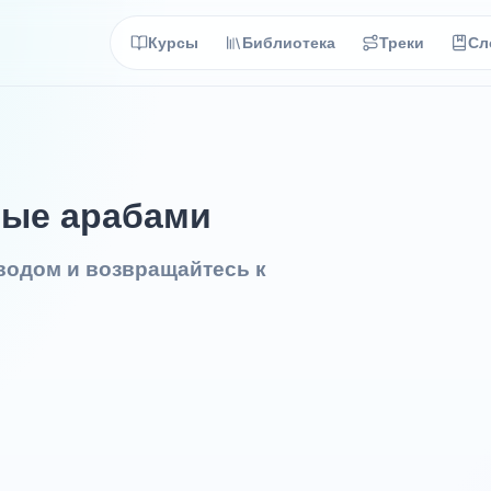
Курсы
Библиотека
Треки
Сл
мые арабами
еводом и возвращайтесь к