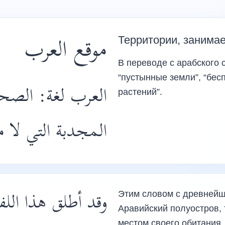
موقع العرب
Территории, занима
В переводе с арабского с
“пустынные земли”, “бес
العرب لغة: الصحا
растений”.
المجدبة التي لا .
وقد أطلق هذا الل
Этим словом с древнейш
Аравийский полуостров,
местом своего обитания.