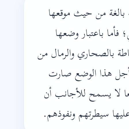
ة بالغة من حيث موقعها
؛ فأما باعتبار وضعها
طة بالصحاري والرمال من
جل هذا الوضع صارت
عا لا يسمح للأجانب أن
 عليها سيطرتهم ونفوذهم