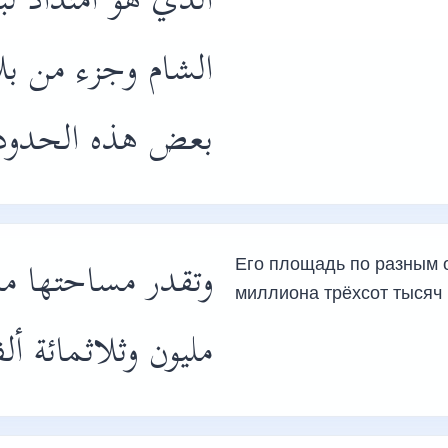
الذي هو امتداد لب
الشام وجزء من بل
بعض هذه الحدو،
وتقدر مساحتها ما 
Его площадь по разным 
миллиона трёхсот тысяч 
مليون وثلاثمائة .