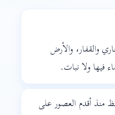
ري والقفار، والأرض
ماء فيها ولا نبات
فظ منذ أقدم العصور على