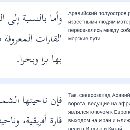
وأما بالنسبة إلى ا
Аравийский полуостров 
известными людям матер
пересекались между соб
القارات المعروفة ف
морские пути.
بها برا وبحرا.
فإن ناحيتها الشما
Так, северозапад Арави
ворота, ведущие на афри
являлся ключом к Европ
قارة أفريقية، وناح
выходом на Иран и Ближн
вели в Индию и Китай.