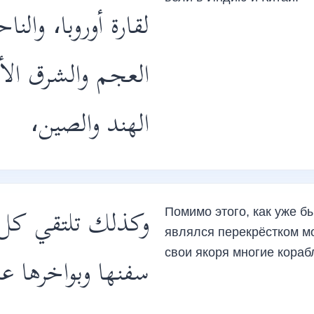
لقارة أوروبا، والنا
العجم والشرق الأ
الهند والصين،
وكذلك تلتقي كل قا
Помимо этого, как уже б
являлся перекрёстком мо
свои якоря многие кораб
سفنها وبواخرها ع.