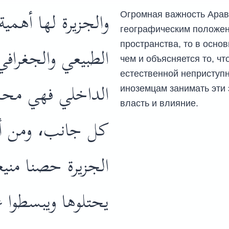
والجزيرة لها أهمي
Огромная важность Арав
географическим положени
пространства, то в осно
الطبيعي والجغرافي
чем и объясняется то, ч
естественной неприступ
الداخلي فهي محا
иноземцам занимать эти 
власть и влияние.
كل جانب، ومن أ
الجزيرة حصنا مني
يحتلوها ويبسطوا.