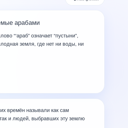
емые арабами
лово “‘араб” означает “пустыни”,
плодная земля, где нет ни воды, ни
их времён называли как сам
 так и людей, выбравших эту землю