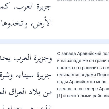
جزيرة العرب. كما
الأرض، واتخذوها.
وجزيرة العرب يحده
С запада Аравийский по
и на западе же он грани
востока он граничит с ц
جزيرة سيناء، وشرق
омывается водами Перси
воды Аравийского моря,
من بلاد العراق ال
океана, а на севере Ара
[1] и некоторыми района