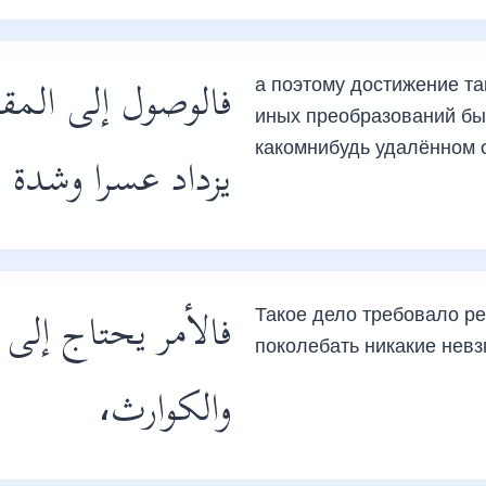
فالوصول إلى المق
а поэтому достижение та
иных преобразований бы
какомнибудь удалённом о
يزداد عسرا وشدة .
فالأمر يحتاج إلى 
Такое дело требовало р
поколебать никакие невз
والكوارث،