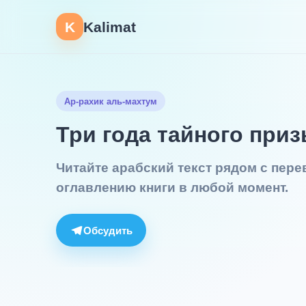
K
Kalimat
Ар-рахик аль-махтум
Три года тайного при
Читайте арабский текст рядом с пер
оглавлению книги в любой момент.
Обсудить