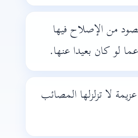
صود من الإصلاح فيها
عما لو كان بعيدا عنها
عزيمة لا تزلزلها المصائب