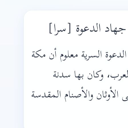
ى جهاد الدعوة [سرا
دعوة السرية معلوم أن مكة
عرب، وكان بها سدنة
لى الأوثان والأصنام المقدسة