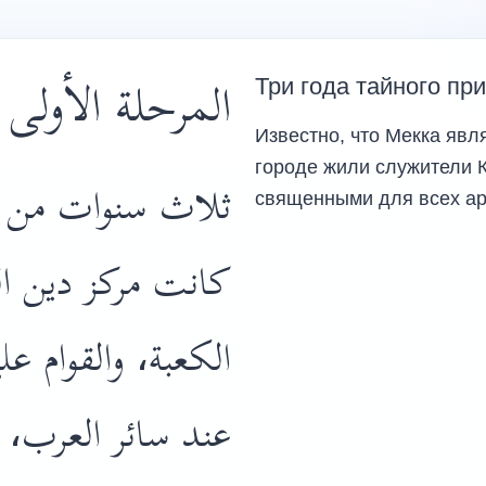
المرحلة الأول]
Три года тайного пр
Известно, что Мекка явл
городе жили служители 
ثلاث سنوات من ال
священными для всех ар
كانت مركز دين ال
الكعبة، والقوام ع
عند سائر العرب،