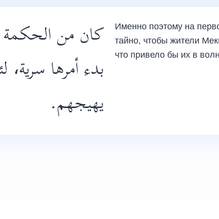
كان من الحكمة تل
Именно поэтому на перв
тайно, чтобы жители Мек
что привело бы их в вол
بدء أمرها سرية، ل
يهيجهم.