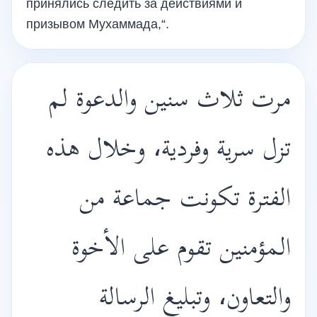
принялись следить за действиями и
призывом Мухаммада,“.
مرت ثلاث سنين والدعوة لم
تزل سرية وفردية، وخلال هذه
الفترة تكونت جماعة من
المؤمنين تقوم على الأخوة
والتعاون، وتبليغ الرسالة