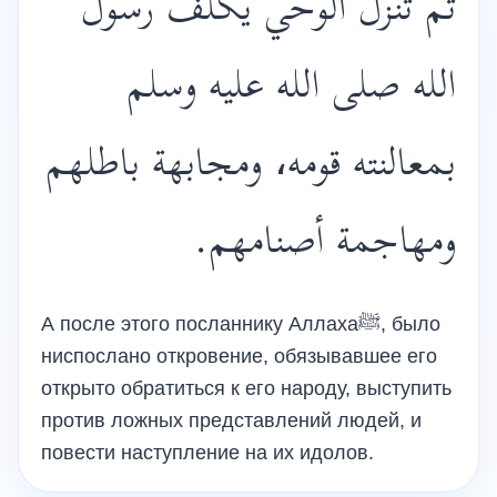
ثم تنزل الوحي يكلّف رسول
الله صلى الله عليه وسلم
بمعالنته قومه، ومجابهة باطلهم
ومهاجمة أصنامهم.
А после этого посланнику Аллахаﷺ, было
ниспослано откровение, обязывавшее его
открыто обратиться к его народу, выступить
против ложных представлений людей, и
повести наступление на их идолов.