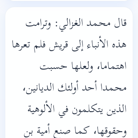
قال محمد الغزالي: وترامت
هذه الأنباء إلى قريش فلم تعرها
اهتماما، ولعلها حسبت
محمدا أحد أولئك الديانين،
الذين يتكلمون في الألوهية
وحقوقها، كما صنع أمية بن