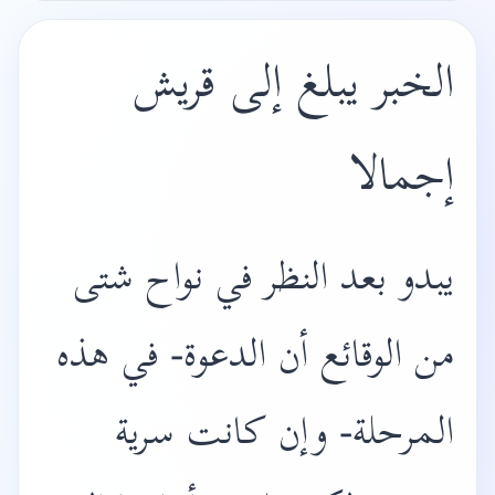
الخبر يبلغ إلى قريش
إجمالا
يبدو بعد النظر في نواح شتى
من الوقائع أن الدعوة- في هذه
المرحلة- وإن كانت سرية