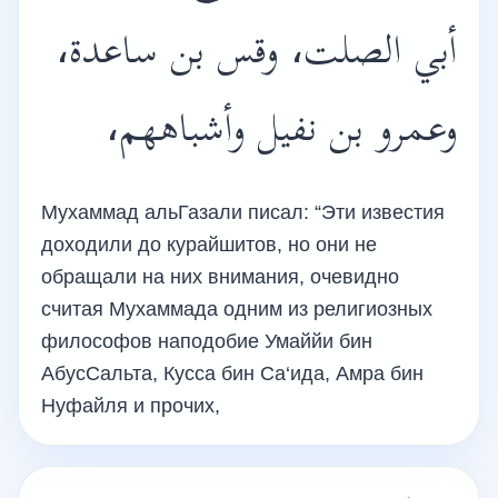
أبي الصلت، وقس بن ساعدة،
وعمرو بن نفيل وأشباههم،
Мухаммад альГазали писал: “Эти известия
доходили до курайшитов, но они не
обращали на них внимания, очевидно
считая Мухаммада одним из религиозных
философов наподобие Умаййи бин
АбусСальта, Кусса бин Са‘ида, Амра бин
Нуфайля и прочих,