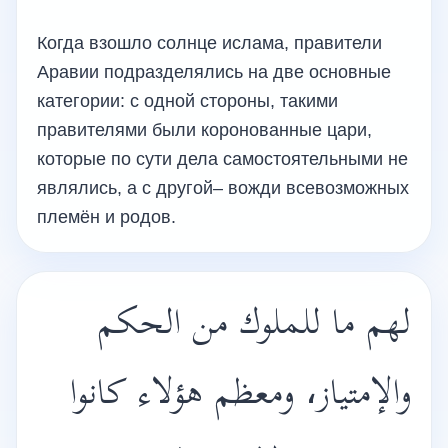
Когда взошло солнце ислама, правители
Аравии подразделялись на две основные
категории: с одной стороны, такими
правителями были коронованные цари,
которые по сути дела самостоятельными не
являлись, а с другой– вожди всевозможных
племён и родов.
لهم ما للملوك من الحكم
والإمتياز، ومعظم هؤلاء كانوا