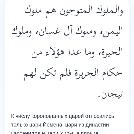
والملوك المتوجون هم ملوك
اليمن، وملوك آل غسان، وملوك
الحيرة، وما عدا هؤلاء من
حكام الجزيرة فلم تكن لهم
تيجان.
К числу коронованных царей относились
только цари Йемена, цари из династии
Гассанидов и цари Хиры, а прочие