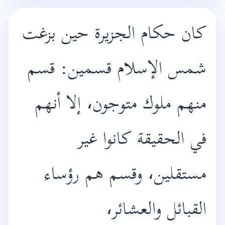
كان حكام الجزيرة حين بزغت
شمس الإسلام قسمين: قسم
منهم ملوك متوجون، إلا أنهم
في الحقيقة كانوا غير
مستقلين، وقسم هم رؤساء
القبائل والعشائر،