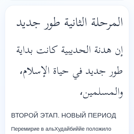
المرحلة الثانية طور جديد
إن هدنة الحديبية كانت بداية
طور جديد في حياة الإسلام،
والمسلمين،
ВТОРОЙ ЭТАП. НОВЫЙ ПЕРИОД
Перемирие в альХудайбиййе положило