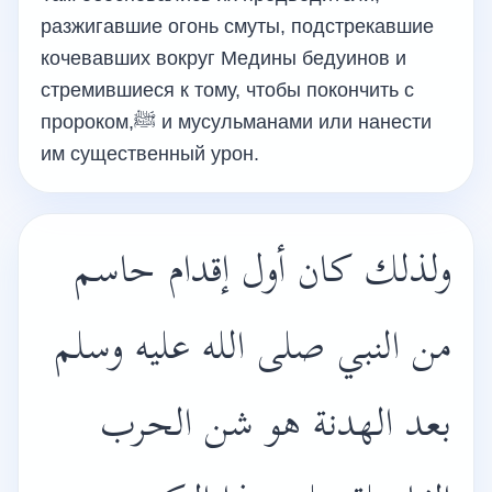
разжигавшие огонь смуты, подстрекавшие
кочевавших вокруг Медины бедуинов и
стремившиеся к тому, чтобы покончить с
пророком,ﷺ и мусульманами или нанести
им существенный урон.
ولذلك كان أول إقدام حاسم
من النبي صلى الله عليه وسلم
بعد الهدنة هو شن الحرب