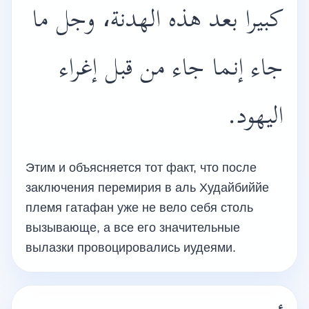
كبيرا بعد هذه الهدنة، وجل ما
جاء إنما جاء من قبل إغراء
اليهود.
Этим и объясняется тот факт, что после
заключения перемирия в аль Худайбиййе
племя гатафан уже не вело себя столь
вызывающе, а все его значительные
вылазки провоцировались иудеями.