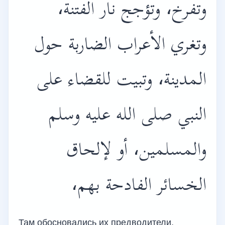
وتفرخ، وتؤجج نار الفتنة،
وتغري الأعراب الضاربة حول
المدينة، وتبيت للقضاء على
النبي صلى الله عليه وسلم
والمسلمين، أو لإلحاق
الخسائر الفادحة بهم،
Там обосновались их предводители,