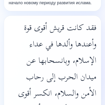
начало новому периоду развития ислама.
فقد كانت قريش أقوى قوة
وأعندها وألدها في عداء
الإسلام، وبانسحابها عن
ميدان الحرب إلى رحاب
الأمن والسلام، انكسر أقوى