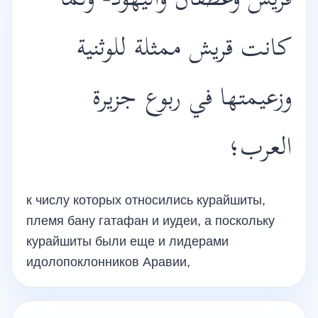
قريش وغطفان واليهود- ولما
كانت قريش ممثلة للوثنية
وزعيمتها في ربوع جزيرة
العرب؛
к числу которых относились курайшиты,
племя бану гатафан и иудеи, а поскольку
курайшиты были еще и лидерами
идолопоклонников Аравии,