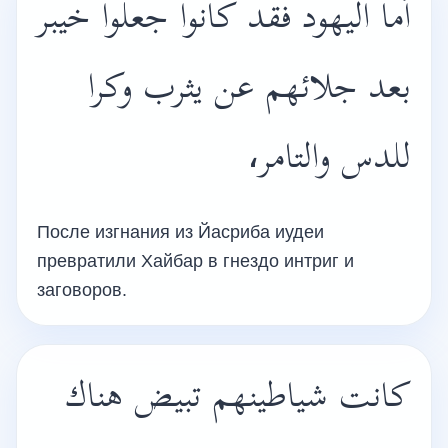
أما اليهود فقد كانوا جعلوا خيبر
بعد جلائهم عن يثرب وكرا
للدس والتامر،
После изгнания из Йасриба иудеи
превратили Хайбар в гнездо интриг и
заговоров.
كانت شياطينهم تبيض هناك