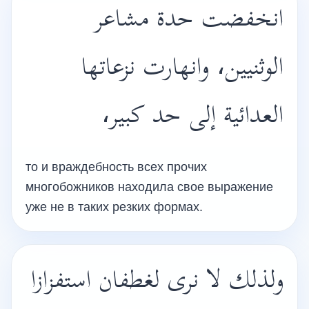
انخفضت حدة مشاعر
الوثنيين، وانهارت نزعاتها
العدائية إلى حد كبير،
то и враждебность всех прочих
многобожников находила свое выражение
уже не в таких резких формах.
ولذلك لا نرى لغطفان استفزازا