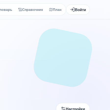
Войти
ловарь
Справочник
План
Настройки