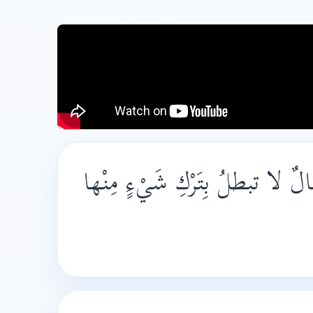
َالٌ لا تبطلُ بِتَرْكِ شَيْءٍ مِنْها