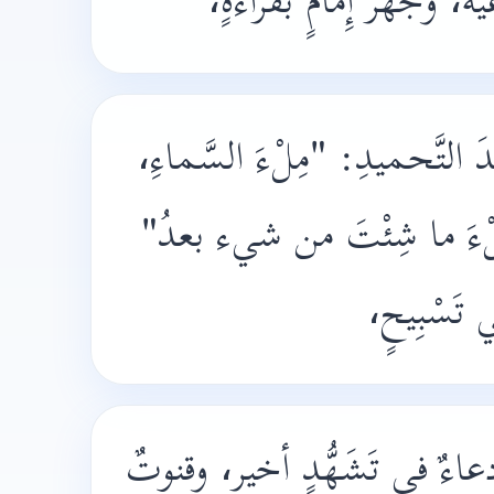
 وجَهْرُ إِمامٍ بقراءةٍ،
 التَّحميدِ: "
مِلْءَ السَّماءِ،
ِلْءَ ما شِئْتَ من شيء بعدُ
"
تَسْبِيحٍ،
ءٌ في تَشَهُّدٍ أخيرٍ، وقنوتٌ