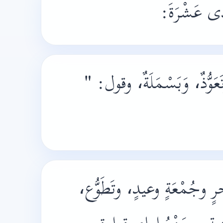
ى عَشْرَةَ:
ُّذٌ، وَبَسْمَلَةٌ، وقول: "
 وجُمْعَةٍ وعيدٍ، وتَطَوُّع،