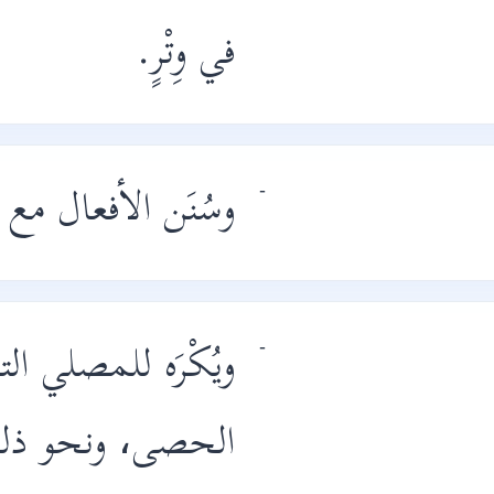
في وِتْرٍ.
وسُنَن الأفعال مع 
-
ويُكْرَه للمصلي ال
-
الحصى، ونحو ذل