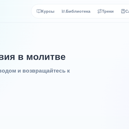
Курсы
Библиотека
Треки
С
вия в молитве
еводом и возвращайтесь к