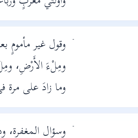
وأولتي مغربٍ ورباعية،
وقول غير مأمومٍ بعدَ
-
ومِلْءَ الأَرْضِ، وم
وما زادَ على مرة في 
وسؤال المغفرة، ودعا
-