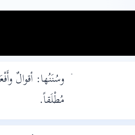
وسُنَنُها: أقوالٌ وأَفْع
-
مُطْلَقاً.