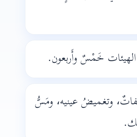
الهيئات خَمْسٌ وأَربعون.
تفاتٌ، وتغميضُ عينيه، ومَسُّ
ك.