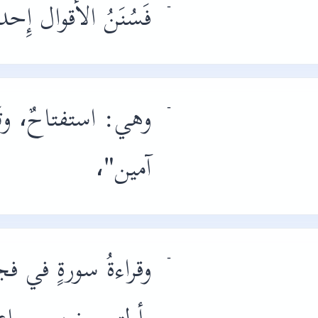
فَسُنَنُ الأقوال إِحد
-
وهي: استفتاحٌ، وتَعَو
-
آمين
"،
وقراءةُ سورةٍ في فجرٍ
-