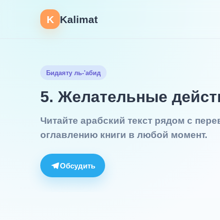
K
Kalimat
Бидаяту ль-'абид
5. Желательные дейст
Читайте арабский текст рядом с пер
оглавлению книги в любой момент.
Обсудить