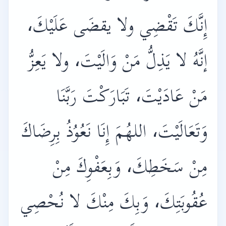
إِنَّكَ تَقْضِي ولا يقضَى عَلَيْكَ،
إنَّهُ لا يَذِلُّ مَنْ وَالَيْتَ، ولا يَعِزُّ
مَنْ عَادَيْتَ، تَبَارَكْتَ رَبَّنَا
وَتَعَالَيْتَ، اللهُمَ إِنَا نَعُوُذُ بِرِضَاكَ
مِنْ سَخَطِكَ، وَبِعَفْوِكَ مِنْ
عُقُوبَتِكَ، وَبِكَ مِنْكَ لا نُحْصِي