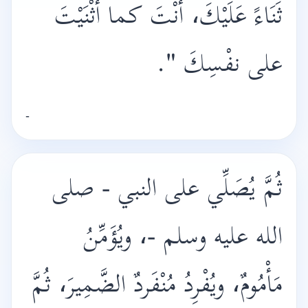
ثَنَاءً عَلَيْكَ، أَنْتَ كما أَثْنَيْتَ
على نفْسِكَ
".
-
ثُمَّ يُصَلِّي على النبي - صلى
الله عليه وسلم -، ويُؤَمِّنُ
مَأْمُومٌ، ويُفْرِدُ مُنْفَردٌ الضَّمِيرَ، ثُمَّ