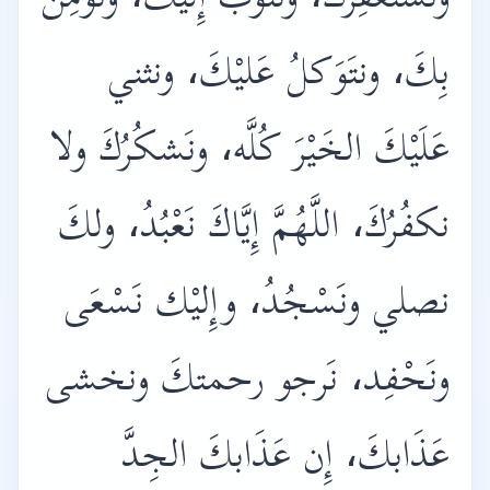
ونَسْتَغْفِرُكَ، ونتَوبُ إِليْكَ، ونؤمِنُ
بِكَ، ونتَوَكلُ عَليْكَ، ونثني
عَلَيْكَ الخَيْرَ كُلَّه، ونَشكُرُكَ ولا
نكفُرُكَ، اللَّهُمَّ إِيَّاكَ نَعْبُدُ، ولكَ
نصلي ونَسْجُدُ، وإِليْك نَسْعَى
ونَحْفِد، نَرجو رحمتكَ ونخشى
عَذَابكَ، إِن عَذَابكَ الجِدَّ