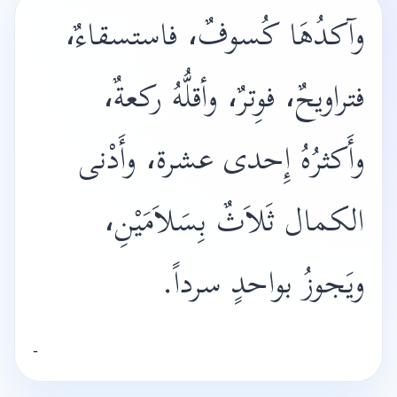
وآكدُهَا كُسوفٌ، فاستسقاءٌ،
فتراويحٌ، فوِترٌ، وأقلُّهُ ركعةٌ،
وأَكثرُهُ إِحدى عشرة، وأَدْنى
الكمال ثَلاَثٌ بِسَلاَمَيْنِ،
ويَجوزُ بواحدٍ سرداً.
-