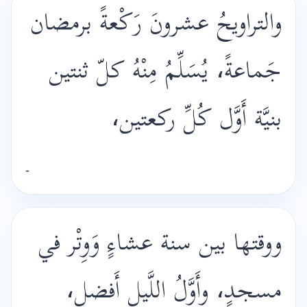
والتراويحُ عشرونَ رَكْعةً برمضان
جَماعةً، يُسَلِّمُ مِنْهُ كلّ ثنتين
بنيَّة أَوَّل كُلِّ ركعتين،
-
ووقتها بين سنة عشاءٍ وَوِتْر في
مسجدٍ، وأَوَّلُ اللَّيل أَفضل،