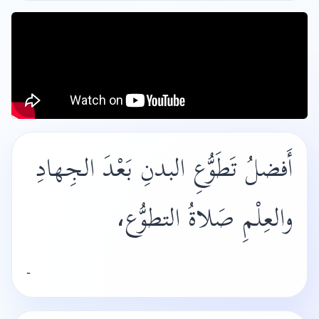
أَفضلُ تَطَوُّعِ البدنِ بَعْدَ الجِهادِ
والعِلْمِ صَلاةُ التطوُّع،
-