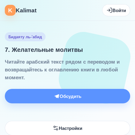
K
Kalimat
Войти
Бидаяту ль-'абид
7. Желательные молитвы
Читайте арабский текст рядом с переводом и
возвращайтесь к оглавлению книги в любой
момент.
Обсудить
Настройки