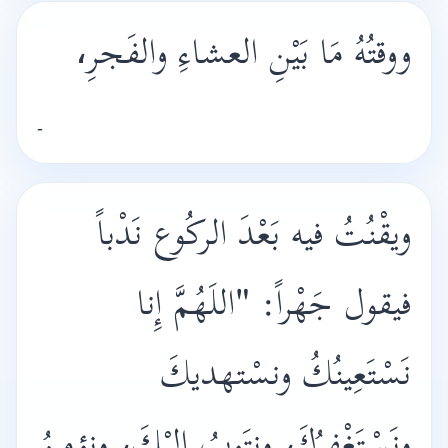
ووقتُهُ مَا بَيْنِ العشاءِ والفَجرِ،
-
ويقْنُتُ فيه بَعْدَ الركُوع نَدْباً
فيقول جَهْراً: "
اللَهُمَّ إِنا
نَسْتَعِينُكُ ونسْتهديكَ