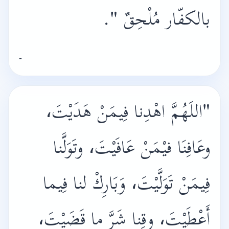
بالكفّار مُلْحِقٌ
".
-
"
اللَهُمَّ اهْدِنا فِيمَنْ هَدَيْتَ،
وعَافِنَا فيْمَنْ عَافَيْتَ، وتَوَلَّنا
فِيمَنْ تَوَلَّيْتَ، وَبَارِكْ لنا فِيما
أَعْطَيْتَ، وقِنا شَرَّ ما قَضَيْتَ،