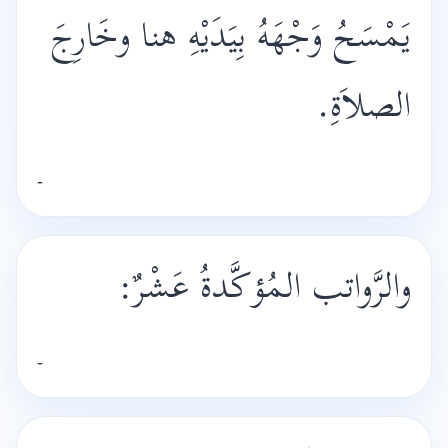
يَمْسَحُ وَجْهَهُ بِيَدَيْهِ هنا وخَارِجَ
الصلاَةِ.
-
والرَّواتب المُؤكَّدةُ عَشْرٌ:
-