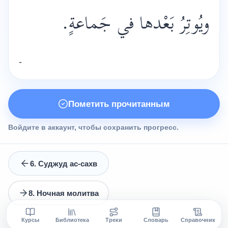
ويُوتِرُ بَعْدها في جَماعةٍ.
-
Пометить прочитанным
Войдите в аккаунт, чтобы сохранить прогресс.
6. Суджуд ас-сахв
8. Ночная молитва
Курсы
Библиотека
Треки
Словарь
Справочник