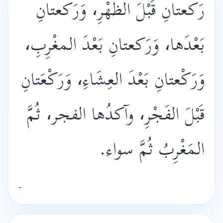
رَكعتانِ قَبْلَ الظهْرِ، وَرَكعتانِ
بَعْدَها، وَرَكعتانِ بَعْدَ المغْرِبِ،
وَرَكْعتانِ بَعْدَ العِشَاءِ، وَرَكْعَتانِ
قَبْلَ الفَجْرِ، وآكدُها الفجر، ثُمَّ
المَغْرِبُ ثُمَّ سواء.
-