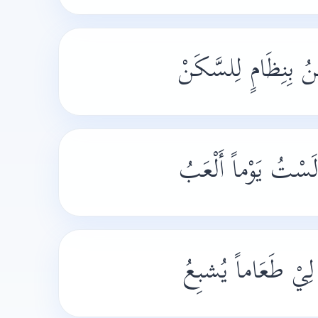
َنُ بِنِظَامٍ لِلسَّكَنْ
ِيْ طَعَاماً يُشبِعُ