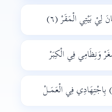
انَ لِيْ بَيْتِي الْمَقَرْ (٦
َرْ وَنِظَامِي فِي الْكِبَرْ