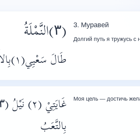
(۳)النَّمْلَةُ
3. Муравей
Долгий путь я тружусь с
طَالَ سَعْيِي(١)بِالأَمَلْ لَسْتُ أَرْضَى بِالْكَسَلْ
Моя цель — достичь жела
بِالتَّعَبُ