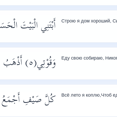
أَبْتَنِي الْبَيْتَ الْحَس
Строю я дом хороший, С
وَقُوْتِي(٥) أَذْهَبُ لَسْتُ يَوْماً أَلْعَبُ
Еду свою собираю, Никог
كُلَّ صَيْفِ أَجْمَعُ ل
Всё лето я коплю,Чтоб 