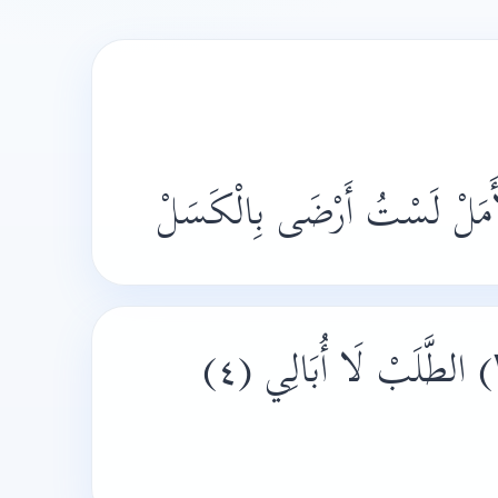
غَايَتِيْ (٢) نَيْلُ (۳) الطَّلَبْ لَا أُبَالِي (٤)