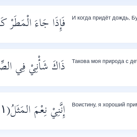
فَإِذَا جَاءَ الْمَطَرْ كَ)
И когда придёт дождь, Б
ذَاكَ شَأْنِيْ فِي الصِّغ
Такова моя природа с дет
إِنَّنِيْ نِعْمَ المَثَلُ(۱) بِاجْتِهَادِي فِي الْعَمَـلْ
Воистину, я хороший при