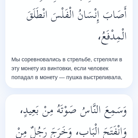
أَصَابَ إِنْسَانُ الْفَلْسَ انْطَلَقَ
الْمِدْفَعُ،
Мы соревновались в стрельбе, стреляли в
эту монету из винтовки, если человек
попадал в монету — пушка выстреливала,
وَسَمِعَ النَّاسُ صَوْتَهُ مِنْ بَعِيدٍ،
وَانْفَتَحَ الْبَاب، وَخَرَجَ رَجُلٌ مِنْ