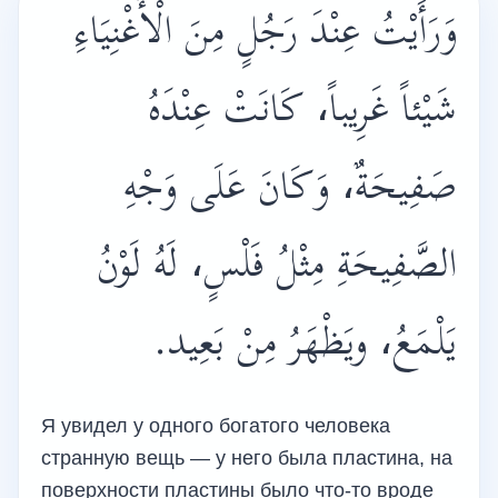
وَرَأَيْتُ عِنْدَ رَجُلٍ مِنَ الْأَغْنِيَاءِ
شَيْئاً غَرِيباً، كَانَتْ عِنْدَهُ
صَفِيحَةٌ، وَكَانَ عَلَى وَجْهِ
الصَّفِيحَةِ مِثْلُ فَلْسٍ، لَهُ لَوْنُ
يَلْمَعُ، ويَظْهَرُ مِنْ بَعِيد.
Я увидел у одного богатого человека
странную вещь — у него была пластина, на
поверхности пластины было что-то вроде