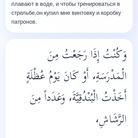
плавают в воде, и чтобы тренироваться в
стрельбе,он купил мне винтовку и коробку
патронов.
وَكُنْتُ إِذَا رَجَعْتُ مِنَ
الْمَدْرَسَةِ، أَوْ كَانَ يَوْمُ عُظْلَةٍ
أَخَذْتُ الْبُنْدُقِيَّةَ، وَعَدَداً مِنَ
الرَّشَاشِ،