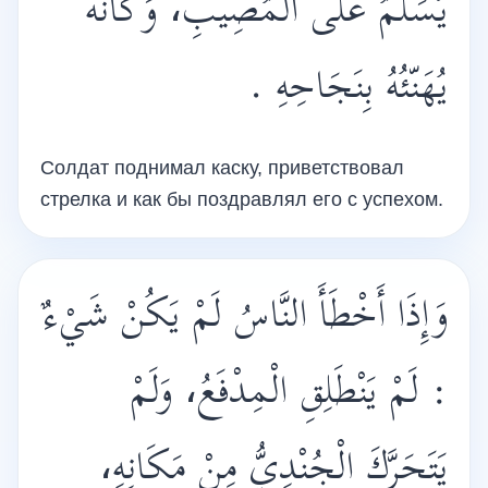
يُسَلِّمُ عَلَى الْمُصِيبِ، وَكَأَنَّهُ
يُهَنّئُهُ بِنَجَاحِهِ .
Солдат поднимал каску, приветствовал
стрелка и как бы поздравлял его с успехом.
وَإِذَا أَخْطَأَ النَّاسُ لَمْ يَكُنْ شَيْءٌ
: لَمْ يَنْطَلِقِ الْمِدْفَعُ، وَلَمْ
يَتَحَرَّكَ الْجُنْدِيُّ مِنْ مَكَانِهِ،