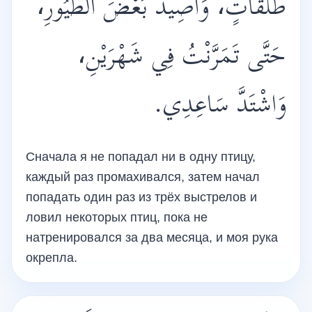
طَلَقَاتٍ، وَأَصِيدُ بَعْضَ الطُّيُورِ،
حَتَّى تَمَرَّنْتُ فِي شَهْرَيْنِ،
وَاشْتَدَّ سَاعِدِي.
Сначала я не попадал ни в одну птицу,
каждый раз промахивался, затем начал
попадать один раз из трёх выстрелов и
ловил некоторых птиц, пока не
натренировался за два месяца, и моя рука
окрепла.