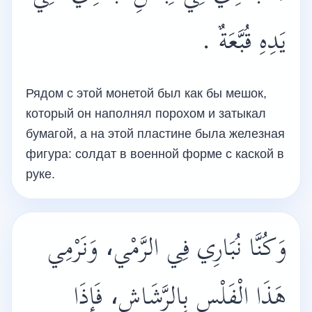
يَدِهِ قُبَّعَةٌ .
Рядом с этой монетой был как бы мешок,
который он наполнял порохом и затыкал
бумагой, а на этой пластине была железная
фигура: солдат в военной форме с каской в
руке.
وَكُنَّا نُبَارِي فِي الرَّمْي، وَنَرْمِي
هَذَا الْفَلْسِ بِالرَّشَاشِ، فَإِذَا