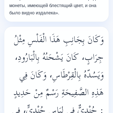
монеты, имеющей блестящий цвет, и она
было видно издалека».
وَكَانَ بِجَانِبِ هَذَا الْفَلْسِ مِثْلُ
جِرَابٍ، كَانَ يَشْحَنُهُ بِالْبَارُودِ،
وَيَسُدّهُ بِالْقِرْطَاسِ، وَكَانَ فِي
هَذِهِ الصَّفِيحَةِ رَسْمٌ مِنْ حَدِيدٍ
: جُنْدِيٌّ فِي لِبَاسِ جُنْدِيٍّ، فِي