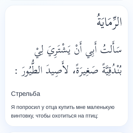
الرِّمَايَةُ
سَأَلتُ أَبِي أَنْ يَشْتَرِيَ لِيْ
بُنْدُقِيَّةً صَغِيرَةً، لأَصِيدَ الطُّيُورَ :
Стрельба
Я попросил у отца купить мне маленькую
винтовку, чтобы охотиться на птиц: