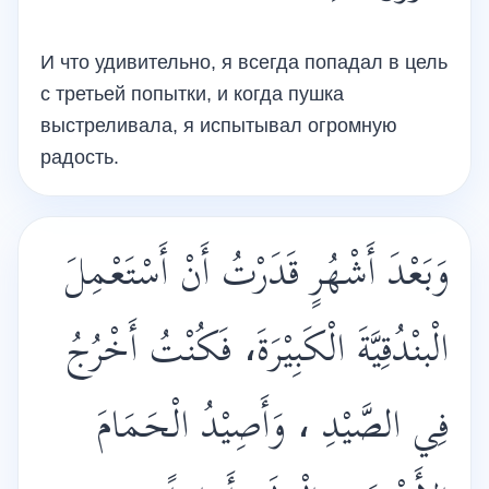
И что удивительно, я всегда попадал в цель
с третьей попытки, и когда пушка
выстреливала, я испытывал огромную
радость.
وَبَعْدَ أَشْهُرٍ قَدَرْتُ أَنْ أَسْتَعْمِلَ
الْبنْدُقِيَّةَ الْكَبِيْرَةَ، فَكُنْتُ أَخْرُجُ
فِي الصَّيْدِ ، وَأَصِيْدُ الْحَمَامَ