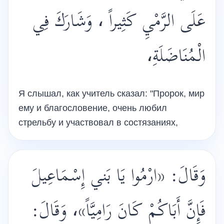
عَلَى الرَّمْيِ كَثِيراً ، وَشَارَكَ فِي
الْمُنَاضَلَةِ،
Я слышал, как учитель сказал: "Пророк, мир
ему и благословение, очень любил
стрельбу и участвовал в состязаниях,
وَقَالَ: «ارْمُوا يَا بَني إِسْمَاعِيلَ
فَإِنَّ أَبَاكُمْ كَانَ رَامِيَّاً»، وَقَالَ: