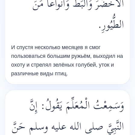
الأَخْضَرَ وَالْبَطَ وَأَنواعاً مَنَ
الطُّيُورِ.
И спустя несколько месяцев я смог
пользоваться большим ружьём, выходил на
охоту и стрелял зелёных голубей, уток и
различные виды птиц.
وَسَمِعْتُ الْمُعَلِّمَ يَقُولُ: إِنَّ
النَّبِيَّ صلى الله عليه وسلم حَنَّ