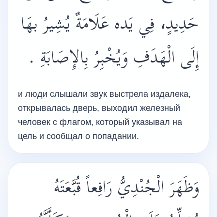
حَدِيدٍ، فِي يَده عَلَامَةٌ يُشِيرُ بهَا
إِلَى الْهَدَفِ وَيُخْبِرُ بِالإِصَابَةِ .
и люди слышали звук выстрела издалека,
открывалась дверь, выходил железный
человек с флагом, который указывал на
цель и сообщал о попадании.
وَظَهَرَ الْجُنْدِيُّ رَافِعاً قُبَّعَتَهُ