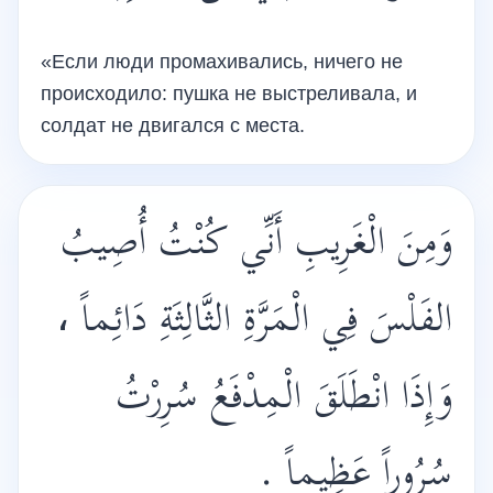
«Если люди промахивались, ничего не
происходило: пушка не выстреливала, и
солдат не двигался с места.
وَمِنَ الْغَرِيبِ أَنِّي كُنْتُ أُصِيبُ
الفَلْسَ فِي الْمَرَّةِ الثَّالِثَةِ دَائِماً ،
وَإِذَا انْطَلَقَ الْمِدْفَعُ سُرِرْتُ
سُرُوراً عَظِيماً .