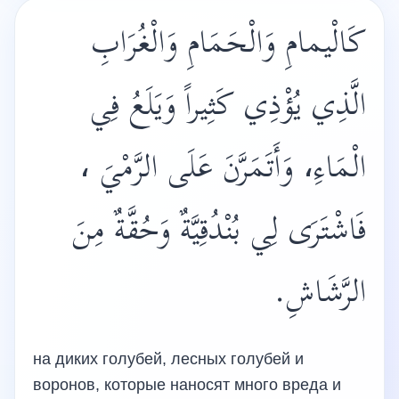
كَالْيمامِ وَالْحَمَامِ وَالْغُرَابِ
الَّذِي يُؤْذِي كَثِيراً وَيَلَعُ فِي
الْمَاءِ، وَأَتَمَرَّنَ عَلَى الرَّمْيَ ،
فَاشْتَرَى لِي بُنْدُقِيَّةٌ وَحُقَّةٌ مِنَ
الرَّشَاشِ.
на диких голубей, лесных голубей и
воронов, которые наносят много вреда и