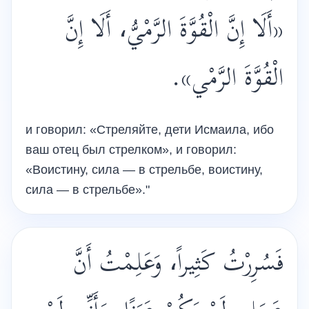
«أَلَا إِنَّ الْقُوَّةَ الرَّمْيُّ، أَلَا إِنَّ
الْقُوَّةَ الرَّمْي».
и говорил: «Стреляйте, дети Исмаила, ибо
ваш отец был стрелком», и говорил:
«Воистину, сила — в стрельбе, воистину,
сила — в стрельбе»."
فَسُرِرْتُ كَثِيراً، وَعَلِمْتُ أَنَّ