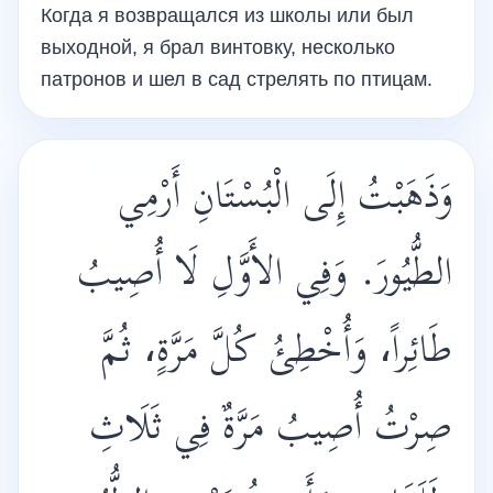
Когда я возвращался из школы или был
выходной, я брал винтовку, несколько
патронов и шел в сад стрелять по птицам.
وَذَهَبْتُ إِلَى الْبُسْتَانِ أَرْمِي
الطُّيُورَ. وَفِي الأَوَّلِ لَا أُصِيبُ
طَائِراً، وَأُخْطِئُ كُلَّ مَرَّةٍ، ثُمَّ
صِرْتُ أُصِيبُ مَرَّةٌ فِي ثَلَاثِ