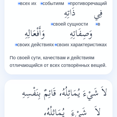
всех их
событиям
противоречащий
فِي
ذَاتِهِ
своей сущности
в
وَصِفَاتِهِ
وَأَفْعَالِهِ
своих действиях
своих характеристиках
По своей сути, качествам и действиям
отличающийся от всех сотворённых вещей.
لاَ شَيْءَ يُمَاثِلُهُ، قَائِمٌ بِنَفْسِهِ
لاَ
شَيْءَ
يُمَاثِلُهُ،