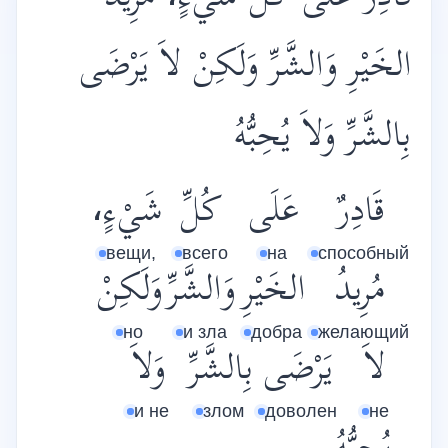
الخَيْرِ وَالشَّرِّ وَلَكِنْ لاَ يَرْضَى
بِالشَّرِّ وَلاَ يُحِبُّهُ
قَادِرٌ
عَلَى
كُلِّ
شَيْءٍ،
вещи,
всего
на
способный
مُرِيدُ
الخَيْرِ
وَالشَّرِّ
وَلَكِنْ
но
и зла
добра
желающий
لاَ
يَرْضَى
بِالشَّرِّ
وَلاَ
и не
злом
доволен
не