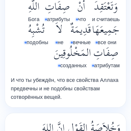
وَتَعْتَقِدَ
أَنْ
صِفَاتِ
اللَّهِ
Бога
атрибуты
что
и считаешь
جَمِيعَهَا
قَدِيمَةٌ
لاَ
تُشْبِهُ
подобны
не
вечные
все они
صِفَاتِ
المَخْلُوقِينَ
созданных
атрибутам
И что ты убеждён, что все свойства Аллаха
предвечны и не подобны свойствам
сотворённых вещей.
وَخُلاَصَةُ القَوْلِ إِنَّ اللهَ