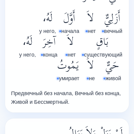
أَزَلِيٌّ
لاَ
أَوَّلَ
لَهُ،
у него,
начала
нет
вечный
بَاقٍ
لاَ
آخِرَ
لَهُ،
у него,
конца
нет
существующий
حَيٌّ
لاَ
يَمُوتُ
умирает
не
живой
Предвечный без начала, Вечный без конца,
Живой и Бессмертный.