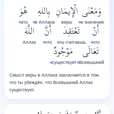
وَمَعْنَى
الْإِيمَانِ
بِاللهِ
هُوَ
это
в Аллаха
веры
и значение
أَنْ
تَعْتَقِدَ
أَنَّ
اللَّهَ
Аллах
что
ты считаешь
что
تَعَالَى
مَوْجُودٌ
существует
Всевышний
Смысл веры в Аллаха заключается в том,
что ты убеждён, что Всевышний Аллах
существует.