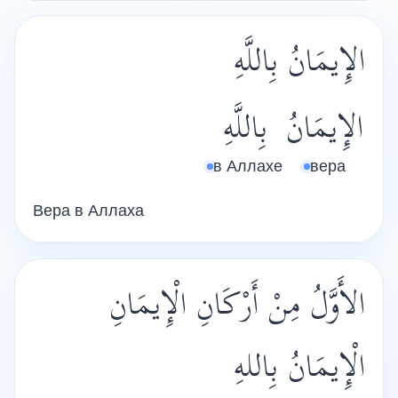
الإِيمَانُ بِاللَّهِ
الإِيمَانُ
بِاللَّهِ
в Аллахе
вера
Вера в Аллаха
الأَوَّلُ مِنْ أَرْكَانِ الْإِيمَانِ
الْإِيمَانُ بِاللهِ