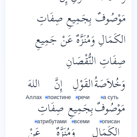
مَوْصُوفٌ بِجَمِيعِ صِفَاتِ
الكَمَالِ وَمُنَزَّهٌ عَنْ جَمِيعِ
صِفَاتِ النُّقْصَانِ
وَخُلاَصَةُ
القَوْلِ
إِنَّ
اللهَ
Аллах
поистине
речи
а суть
مَوْصُوفٌ
بِجَمِيعِ
صِفَاتِ
атрибутами
всеми
описан
الكَمَالِ
وَمُنَزَّهٌ
عَنْ