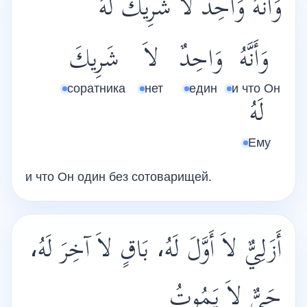
وَأَنَّهُ وَاحِدٌ لاَ شَرِيكَ لَهُ
وَأَنَّهُ
وَاحِدٌ
لاَ
شَرِيكَ
соратника
нет
един
и что Он
لَهُ
Ему
и что Он один без сотоварищей.
أَزَلِيٌّ لاَ أَوَّلَ لَهُ، بَاقٍ لاَ آخِرَ لَهُ،
حَيٌّ لاَ يَمُوتُ