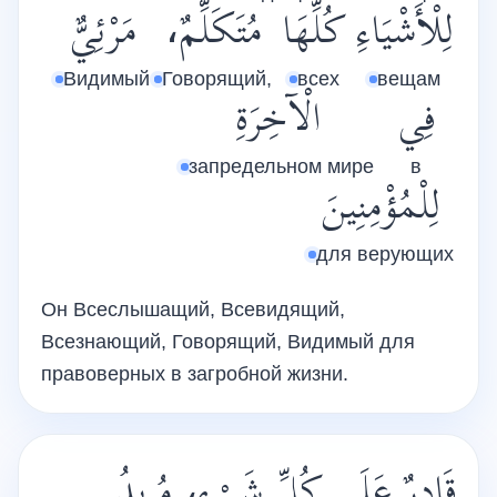
لِلْأَشْيَاءِ
كُلِّهَا
مُتَكَلِّمٌ،
مَرْئِيٌّ
Видимый
Говорящий,
всех
вещам
فِي
الْآخِرَةِ
запредельном мире
в
لِلْمُؤْمِنِينَ
для верующих
Он Всеслышащий, Всевидящий,
Всезнающий, Говорящий, Видимый для
правоверных в загробной жизни.
قَادِرٌ عَلَى كُلِّ شَيْءٍ، مُرِيدُ