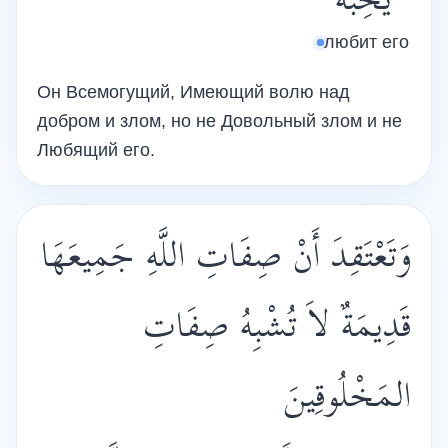
يُحِبُّهُ
любит его
Он Всемогущий, Имеющий волю над
добром и злом, но не Довольный злом и не
Любящий его.
وَتَعْتَقِدَ أَنْ صِفَاتِ اللَّهِ جَمِيعَهَا
قَدِيمَةٌ لاَ تُشْبِهُ صِفَاتِ
المَخْلُوقِينَ