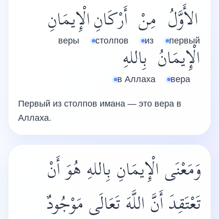
الأَوَّلُ
مِنْ
أَرْكَانِ
الْإِيمَانِ
веры
столпов
из
первый
الْإِيمَانُ
بِاللهِ
в Аллаха
вера
Первый из столпов имана — это вера в
Аллаха.
وَمَعْنَى الْإِيمَانِ بِاللهِ هُوَ أَنْ
تَعْتَقِدَ أَنَّ اللَّهَ تَعَالَى مَوْجُودٌ