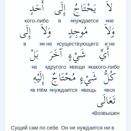
لاَ
يَحْتَاجُ
إِلَى
أَحَدٍ
кого-либо
в
нуждается
не
وَلاَ
مُوجِدٍ
وَلاَ
إِلَى
в
и не
существующего
и не
أَيِّ
شَيْءٍ
آخَرَ
بَلْ
а
другого
вещи
какого-либо
كُلُّ
شَيْءٍ
مُحْتَاجٌ
إِلَيْهِ
в Нём
нуждается
вещь
вся
تَعَالَى
Возвышен
Сущий сам по себе. Он не нуждается ни в