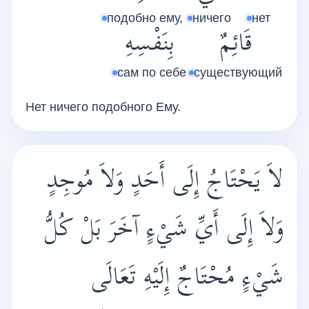
подобно ему,
ничего
нет
قَائِمٌ
بِنَفْسِهِ
сам по себе
существующий
Нет ничего подобного Ему.
لاَ يَحْتَاجُ إِلَى أَحَدٍ وَلاَ مُوجِدٍ
وَلاَ إِلَى أَيِّ شَيْءٍ آخَرَ بَلْ كُلُّ
شَيْءٍ مُحْتَاجٌ إِلَيْهِ تَعَالَى