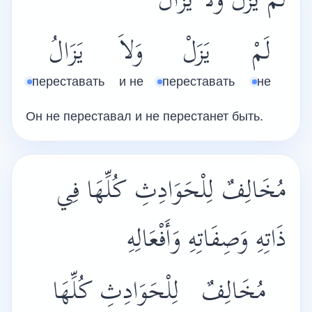
لَمْ يَزَلْ وَلاَ يَزَالُ
لَمْ
يَزَلْ
وَلاَ
يَزَالُ
переставать
и не
переставать
не
Он не переставал и не перестанет быть.
مُخَالِفٌ لِلْحَوَادِثِ كُلِّهَا فِي
ذَاتِهِ وَصِفَاتِهِ وَأَفْعَالِهِ
مُخَالِفٌ
لِلْحَوَادِثِ
كُلِّهَا