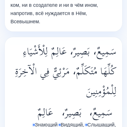
ком, ни в создателе и ни в чём ином,
напротив, всё нуждается в Нём,
Всевышнем.
سَمِيعٌ، بَصِيرٌ، عَالِمٌ لِلْأَشْيَاءِ
كُلِّهَا مُتَكَلِّمٌ، مَرْئِيٌّ فِي الْآخِرَةِ
لِلْمُؤْمِنِينَ
سَمِيعٌ،
بَصِيرٌ،
عَالِمٌ
Знающий
Видящий,
Слышащий,