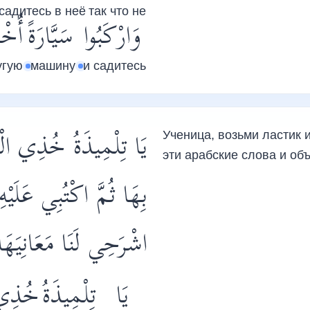
садитесь в неё
так что не
وَارْكَبُوا
سَيَّارَةً
أُخْ
угую
машину
и садитесь
يَا تِلْمِيذَةُ خُذِي ال
Ученица, возьми ластик и
эти арабские слова и об
بِهَا ثُمَّ اكْتُبِي عَلَيْهِ
اشْرَحِي لَنَا مَعَانِيَه.
يَا
تِلْمِيذَةُ
خُذِي