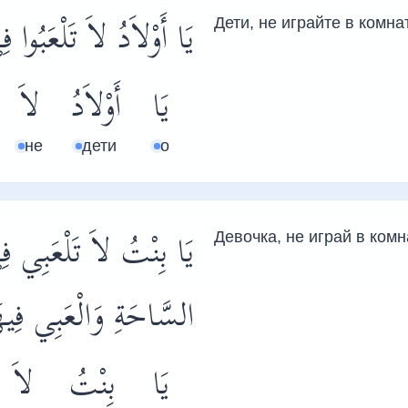
يَا أَوْلاَدُ لاَ تَلْعَبُو.
Дети, не играйте в комна
يَا
أَوْلاَدُ
لاَ
не
дети
о
يَا بِنْتُ لاَ تَلْعَبِي 
Девочка, не играй в комн
السَّاحَةِ وَالْعَبِي فِي.
يَا
بِنْتُ
لاَ