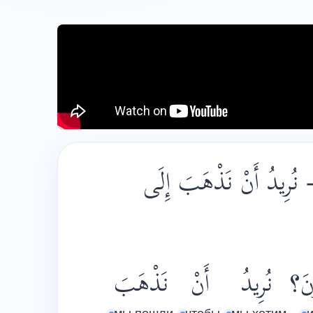
- نُرِيدُ أَنْ نَذْهَبَ إِلَى
ونَ؟
نُرِيدُ
أَنْ
نَذْهَبَ