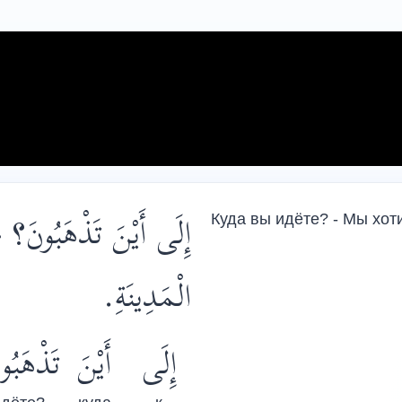
إِلَى أَيْنَ تَذْهَبُونَ؟ 
Куда вы идёте? - Мы хоти
الْمَدِينَةِ.
إِلَى
أَيْنَ
تَذْهَبُ