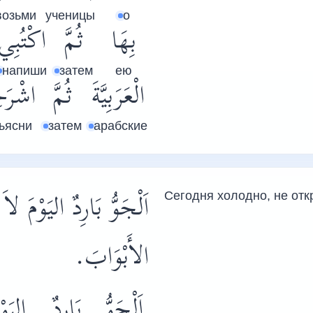
возьми
ученицы
о
بِهَا
ثُمَّ
اكْتُبِي
напиши
затем
ею
الْعَرَبِيَّةَ
ثُمَّ
اشْرَ
ъясни
затем
арабские
اَلْجَوُّ بَارِدٌ اليَوْمَ لاَ
Сегодня холодно, не отк
الأَبْوَابَ.
اَلْجَوُّ
بَارِدٌ
اليَوْ