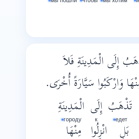
мы пошли
чтобы
мы хотим
ْهَبُ إِلَى الْمَدِينَةِ فَلاَ
 مِنْهَا وَارْكَبُوا سَيَّارَةً أُخْرَى
تَذْهَبُ
إِلَى
الْمَدِينَةِ
городу
к
едет
بَلِ
انْزِلُوا
مِنْهَا