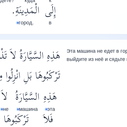
идёте?
куда
к
إِلَى
الْمَدِينَةِ.
город.
в
هَذِهِ السَّيَّارَةُ لاَ تَذ
Эта машина не едет в гор
выйдите из неё и сядьте
تَرْكَبُوهَا بَلِ انْزِلُوا.
هَذِهِ
السَّيَّارَةُ
لاَ
не
машина
эта
فَلاَ
تَرْكَبُوهَا