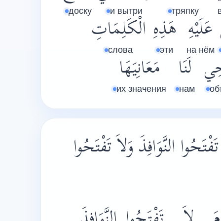
доску
и вытри
тряпку
عَلَيْهِ
هَذِهِ
الْكَلِمَاتِ
слова
эти
на нём
حِي
لَنَا
مَعَانِيَهَا
их значения
нам
об
 تَفْتَحُوا النَّوَافِذَ وَلاَ تَفْتَحُوا
مَ
لاَ
تَفْتَحُوا
النَّوَافِذَ