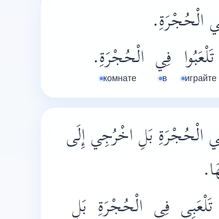
ا فِي الْحُجْرَةِ
تَلْعَبُوا
فِي
الْحُجْرَةِ.
комнате
в
играйте
فِي الْحُجْرَةِ بَلِ اخْرُجِي إِلَى
هَا
تَلْعَبِي
فِي
الْحُجْرَةِ
بَلِ