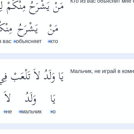
مَنْ يَشْرَحُ مِنْكُمْ لِ
Кто из вас объяснит мне
مَنْ
يَشْرَحُ
مِنْك
з вас
объясняет
кто
يَا وَلَدُ لاَ تَلْعَبْ ف.
Мальчик, не играй в комн
يَا
وَلَدُ
لاَ
не
мальчик
о