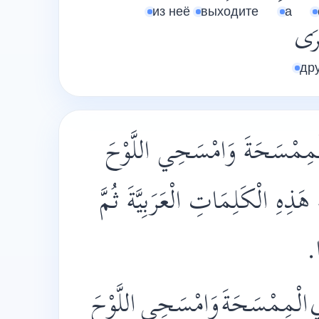
из неё
выходите
а
رَى
др
ْمِمْسَحَةَ وَامْسَحِي اللَّوْحَ
 هَذِهِ الْكَلِمَاتِ الْعَرَبِيَّةَ ثُمَّ
َا
الْمِمْسَحَةَ
وَامْسَحِي
اللَّوْحَ