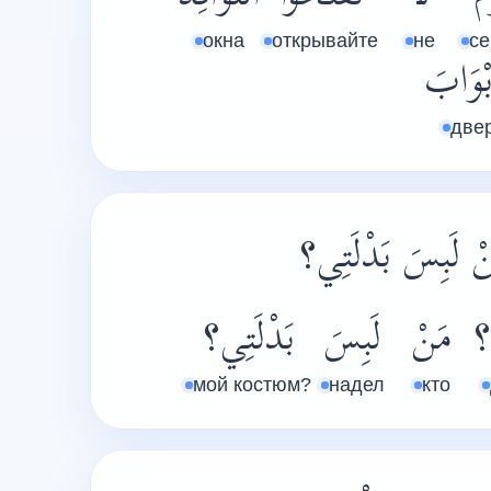
окна
открывайте
не
се
بْوَابَ
две
ْ لَبِسَ بَدْلَتِي؟
؟
مَنْ
لَبِسَ
بَدْلَتِي؟
мой костюм?
надел
кто