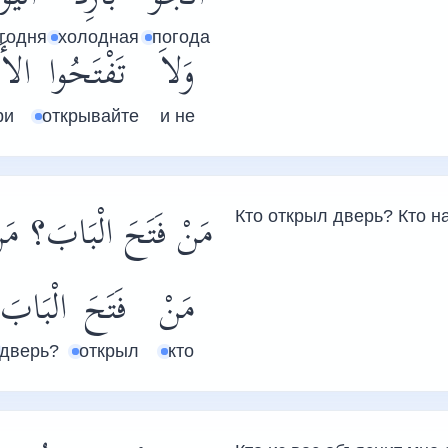
годня
холодная
погода
وَلاَ
تَفْتَحُوا
الأَ
ри
открывайте
и не
مَنْ فَتَحَ الْبَابَ؟ مَن
Кто открыл дверь? Кто н
مَنْ
فَتَحَ
الْبَابَ
дверь?
открыл
кто