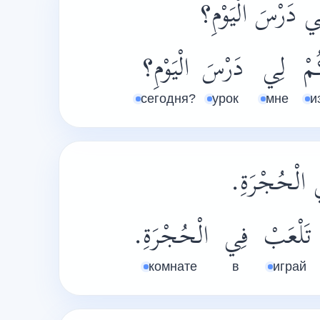
ي دَرْسَ الْيَوْمِ؟
ُمْ
لِي
دَرْسَ
الْيَوْمِ؟
сегодня?
урок
мне
и
ِي الْحُجْرَةِ
تَلْعَبْ
فِي
الْحُجْرَةِ.
комнате
в
играй