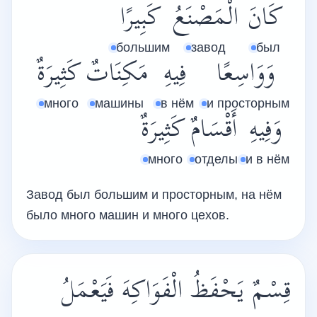
كَانَ
الْمَصْنَعُ
كَبِيرًا
большим
завод
был
وَوَاسِعًا
فِيهِ
مَكِنَاتٌ
كَثِيرَةٌ
много
машины
в нём
и просторным
وَفِيهِ
أَقْسَامٌ
كَثِيرَةٌ
много
отделы
и в нём
Завод был большим и просторным, на нём
было много машин и много цехов.
قِسْمٌ يَحْفَظُ الْفَوَاكِهَ فَيَعْمَلُ