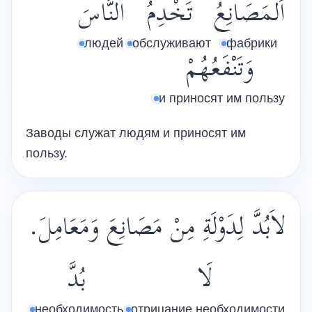
اَلْمَصَانِعُ
تَخْدِمُ
النَّاسَ
людей
обслуживают
фабрики
وَتَنْفَعُهُمْ
и приносят им пользу
Заводы служат людям и приносят им
пользу.
لاَبُدَّ لِدَوْلَةِ مِنْ مَصَانِعَ وَمَعَامِلَ.
لَا
بُدَّ
необходимость
отрицание необходимости