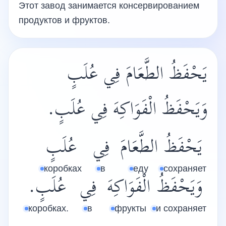
Этот завод занимается консервированием
продуктов и фруктов.
يَحْفَظُ الطَّعَامَ فِي عُلَبٍ
وَيَحْفَظُ الْفَوَاكِهَ فِي عُلَبٍ.
يَحْفَظُ
الطَّعَامَ
فِي
عُلَبٍ
коробках
в
еду
сохраняет
وَيَحْفَظُ
الْفَوَاكِهَ
فِي
عُلَبٍ.
коробках.
в
фрукты
и сохраняет