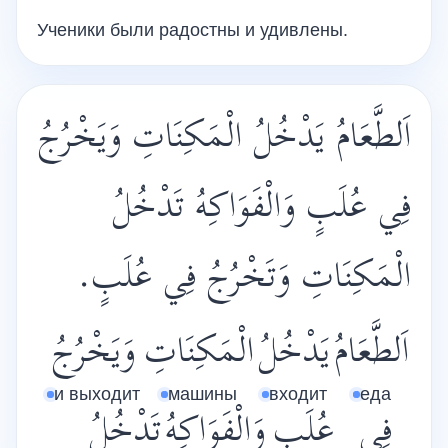
Ученики были радостны и удивлены.
اَلطَّعَامُ يَدْخُلُ الْمَكِنَاتِ وَيَخْرُجُ
فِي عُلَبٍ وَالْفَوَاكِهُ تَدْخُلُ
الْمَكِنَاتِ وَتَخْرُجُ فِي عُلَبٍ.
اَلطَّعَامُ
يَدْخُلُ
الْمَكِنَاتِ
وَيَخْرُجُ
и выходит
машины
входит
еда
فِي
عُلَبٍ
وَالْفَوَاكِهُ
تَدْخُلُ