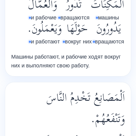
اَلْمَكِنَاتُ
تَدُورُ
وَالْعُمَّالُ
и рабочие
вращаются
машины
يَدُورُونَ
حَوْلَهَا
وَيَعْمَلُونَ.
и работают
вокруг них
вращаются
Машины работают, и рабочие ходят вокруг
них и выполняют свою работу.
اَلْمَصَانِعُ تَخْدِمُ النَّاسَ
وَتَنْفَعُهُمْ.