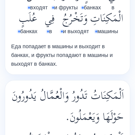
входят
и фрукты
банках
в
الْمَكِنَاتِ
وَتَخْرُجُ
فِي
عُلَبٍ
банках
в
и выходят
машины
Еда попадает в машины и выходит в
банках, и фрукты попадают в машины и
выходят в банках.
اَلْمَكِنَاتُ تَدُورُ وَالْعُمَّالُ يَدُورُونَ
حَوْلَهَا وَيَعْمَلُونَ.