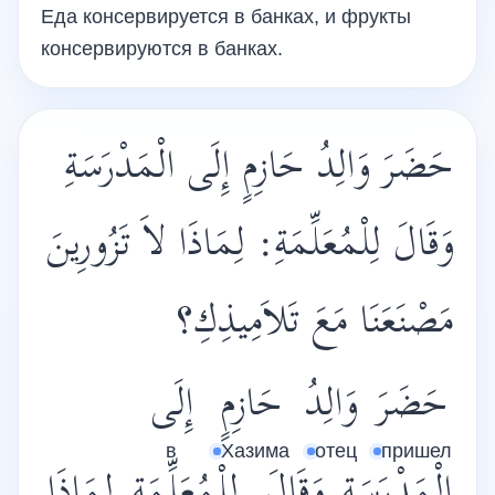
Еда консервируется в банках, и фрукты
консервируются в банках.
حَضَرَ وَالِدُ حَازِمٍ إِلَى الْمَدْرَسَةِ
وَقَالَ لِلْمُعَلِّمَةِ: لِمَاذَا لاَ تَزُورِينَ
مَصْنَعَنَا مَعَ تَلاَمِيذِكِ؟
حَضَرَ
وَالِدُ
حَازِمٍ
إِلَى
в
Хазима
отец
пришел