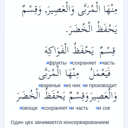
مِنْهَا الْمُرَبَّى وَالْعَصِيرَ, وَقِسْمٌ
يَحْفَظُ الْخُضَرَ.
قِسْمٌ
يَحْفَظُ
الْفَوَاكِهَ
фрукты
сохраняет
часть
فَيَعْمَلُ
مِنْهَا
الْمُرَبَّى
варенье
из них
и производит
وَالْعَصِيرَ
وَقِسْمٌ
يَحْفَظُ
الْخُضَرَ
овощи
сохраняет
и часть
и сок
Один цех занимается консервированием