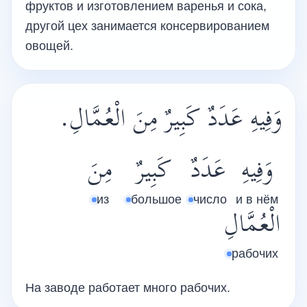
фруктов и изготовлением варенья и сока,
другой цех занимается консервированием
овощей.
وَفِيهِ عَدَدٌ كَبِيرٌ مِنَ الْعُمَّالِ.
وَفِيهِ
عَدَدٌ
كَبِيرٌ
مِنَ
из
большое
число
и в нём
الْعُمَّالِ
рабочих
На заводе работает много рабочих.