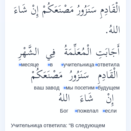
الْقَادِمِ سَنَزُورُ مَصْنَعَكُمْ إِنْ شَاءَ
اللهُ.
أَجَابَتِ
الْمُعَلِّمَةُ
فِي
الشَّهْرِ
месяце
в
учительница
ответила
الْقَادِمِ
سَنَزُورُ
مَصْنَعَكُمْ
ваш завод
мы посетим
будущем
إِنْ
شَاءَ
اللهُ
Бог
пожелал
если
Учительница ответила: "В следующем