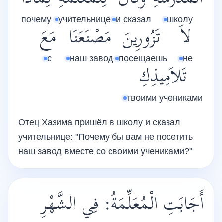
الْمَدْرَسَةِ
وَقَالَ
لِلْمُعَلِّمَةِ
لِمَاذَا
почему
учительнице
и сказал
школу
لاَ
تَزُورِينَ
مَصْنَعَنَا
مَعَ
с
наш завод
посещаешь
не
تَلاَمِيذِكِ
твоими учениками
Отец Хазима пришёл в школу и сказал
учительнице: "Почему бы вам не посетить
наш завод вместе со своими учениками?"
أَجَابَتِ الْمُعَلِّمَةُ: فِي الشَّهْرِ