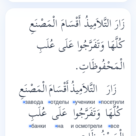
زَارَ التَّلاَمِيذُ أَقْسَامَ الْمَصْنَعِ
كُلَّهَا وَتَفَرَّجُوا عَلَى عُلَبِ
الْمَحْفُوظَاتِ.
زَارَ
التَّلاَمِيذُ
أَقْسَامَ
الْمَصْنَعِ
завода
отделы
ученики
посетили
كُلَّهَا
وَتَفَرَّجُوا
عَلَى
عُلَبِ
банки
на
и осмотрели
все