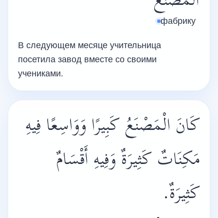
الْمَصْنَعَ
фабрику
В следующем месяце учительница
посетила завод вместе со своими
учениками.
كَانَ الْمَصْنَعُ كَبِيرًا وَوَاسِعًا فِيهِ
مَكِنَاتٌ كَثِيرَةٌ وَفِيهِ أَقْسَامٌ
كَثِيرَةٌ.