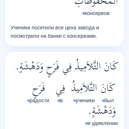
الْمَحْفُوظَاتِ
консервов
Ученики посетили все цеха завода и
посмотрели на банки с консервами.
كَانَ التَّلاَمِيذُ فِي فَرَحٍ وَدَهْشَةٍ.
كَانَ
التَّلاَمِيذُ
فِي
فَرَحٍ
радости
в
ученики
был
وَدَهْشَةٍ.
и удивлении