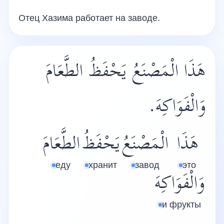
Отец Хазима работает на заводе.
هَذَا الْمَصْنَعُ يَحْفَظُ الطَّعَامَ
وَالْفَوَاكِهَ.
هَذَا
الْمَصْنَعُ
يَحْفَظُ
الطَّعَامَ
еду
хранит
завод
это
وَالْفَوَاكِهَ
и фрукты