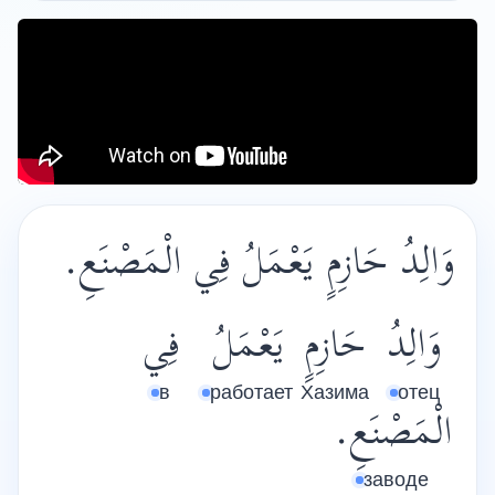
وَالِدُ حَازِمٍ يَعْمَلُ فِي الْمَصْنَعِ.
وَالِدُ
حَازِمٍ
يَعْمَلُ
فِي
в
работает
Хазима
отец
الْمَصْنَعِ.
заводе