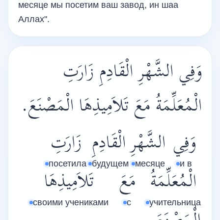
месяце мы посетим ваш завод, ин шаа
Аллах".
وَفِي الشَّهْرِ الْقَادِمِ زَارَتِ
الْمُعَلِّمَةُ مَعَ تَلاَمِيذِهَا الْمَصْنَعَ.
وَفِي
الشَّهْرِ
الْقَادِمِ
زَارَتِ
посетила
будущем
месяце
и в
الْمُعَلِّمَةُ
مَعَ
تَلاَمِيذِهَا
своими учениками
с
учительница