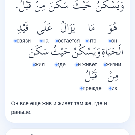
وَيَسْكُنُ حَيْثُ سَكَنَ مِنْ قَبْلُ.
هُوَ
مَا
يَزَالُ
عَلَى
قَيْدِ
связи
на
остается
что
он
الْحَيَاةِ
وَيَسْكُنُ
حَيْثُ
سَكَنَ
жил
где
и живет
жизни
مِنْ
قَبْلُ
прежде
из
Он все еще жив и живет там же, где и
раньше.