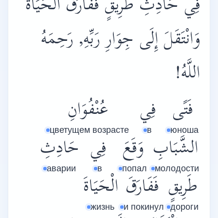
فِي حَادِثِ طَرِيقٍ فَفَارَقَ الْحَيَاةَ
وَانْتَقَلَ إِلَى جِوَارِ رَبِّهِ, رَحِمَهُ
اللَّهُ!
فَتًى
فِي
عُنْفُوَانِ
цветущем возрасте
в
юноша
الشَّبَابِ
وَقَعَ
فِي
حَادِثِ
аварии
в
попал
молодости
طَرِيقٍ
فَفَارَقَ
الْحَيَاةَ
жизнь
и покинул
дороги