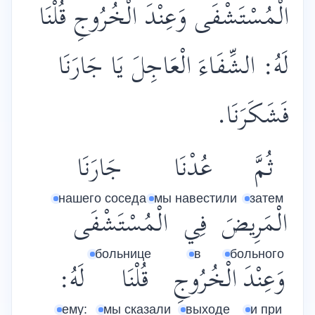
الْمُسْتَشْفَى وَعِنْدَ الْخُرُوجِ قُلْنَا
لَهُ: الشِّفَاءَ الْعَاجِلَ يَا جَارَنَا
فَشَكَرَنَا.
ثُمَّ
عُدْنَا
جَارَنَا
нашего соседа
мы навестили
затем
الْمَرِيضَ
فِي
الْمُسْتَشْفَى
больнице
в
больного
وَعِنْدَ
الْخُرُوجِ
قُلْنَا
لَهُ:
ему:
мы сказали
выходе
и при