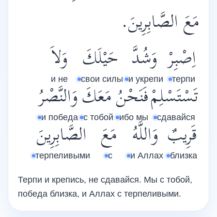
مَعَ الصَّابِرِينَ.
اِصْبِرْ
وَشُدَّ
حَيْلَكَ
وَلاَ
и не
свои силы
и укрепи
терпи
تَسْتَسْلِمْ
فَنَحْنُ
مَعَكَ
وَالنَّصْرُ
и победа
с тобой
ибо мы
сдавайся
قَرِيبٌ
وَاللَّهُ
مَعَ
الصَّابِرِينَ
терпеливыми
с
и Аллах
близка
Терпи и крепись, не сдавайся. Мы с тобой,
победа близка, и Аллах с терпеливыми.