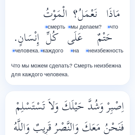
مَاذَا
نَعْمَلُ؟
الْمَوْتُ
смерть
мы делаем?
что
حَتْمٌ
عَلَى
كُلِّ
إِنْسَانٍ.
человека.
каждого
на
неизбежность
Что мы можем сделать? Смерть неизбежна
для каждого человека.
اِصْبِرْ وَشُدَّ حَيْلَكَ وَلاَ تَسْتَسْلِمْ
فَنَحْنُ مَعَكَ وَالنَّصْرُ قَرِيبٌ وَاللَّهُ