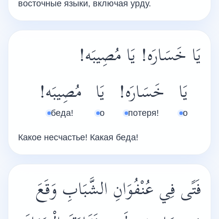
восточные языки, включая урду.
يَا خَسَارَه! يَا مُصِيبَه!
يَا
خَسَارَه!
يَا
مُصِيبَه!
беда!
о
потеря!
о
Какое несчастье! Какая беда!
فَتًى فِي عُنْفُوَانِ الشَّبَابِ وَقَعَ