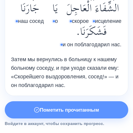
الشِّفَاءَ
الْعَاجِلَ
يَا
جَارَنَا
наш сосед
о
скорое
исцеление
فَشَكَرَنَا.
и он поблагодарил нас.
Затем мы вернулись в больницу к нашему
больному соседу, и при уходе сказали ему:
«Скорейшего выздоровления, сосед!» — и
он поблагодарил нас.
Пометить прочитанным
Войдите в аккаунт, чтобы сохранить прогресс.