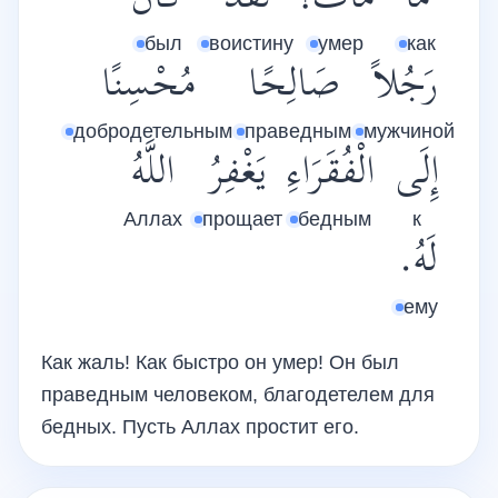
مَا
مَاتَ!
لَقَدْ
كَانَ
был
воистину
умер
как
رَجُلاً
صَالِحًا
مُحْسِنًا
добродетельным
праведным
мужчиной
إِلَى
الْفُقَرَاءِ
يَغْفِرُ
اللَّهُ
Аллах
прощает
бедным
к
لَهُ.
ему
Как жаль! Как быстро он умер! Он был
праведным человеком, благодетелем для
бедных. Пусть Аллах простит его.