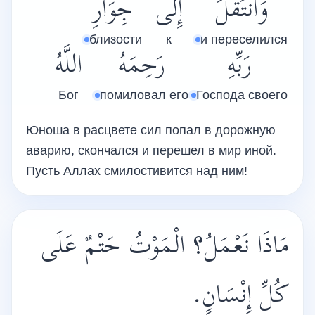
وَانْتَقَلَ
إِلَى
جِوَارِ
близости
к
и переселился
رَبِّهِ
رَحِمَهُ
اللَّهُ
Бог
помиловал его
Господа своего
Юноша в расцвете сил попал в дорожную
аварию, скончался и перешел в мир иной.
Пусть Аллах смилостивится над ним!
مَاذَا نَعْمَلُ؟ الْمَوْتُ حَتْمٌ عَلَى
كُلِّ إِنْسَانٍ.