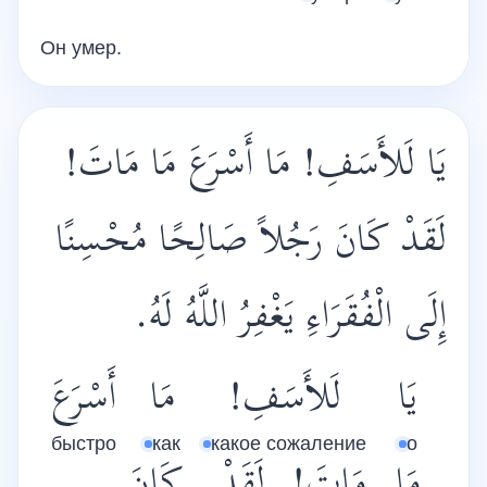
Он умер.
يَا لَلأَسَفِ! مَا أَسْرَعَ مَا مَاتَ!
لَقَدْ كَانَ رَجُلاً صَالِحًا مُحْسِنًا
إِلَى الْفُقَرَاءِ يَغْفِرُ اللَّهُ لَهُ.
يَا
لَلأَسَفِ!
مَا
أَسْرَعَ
быстро
как
какое сожаление
о