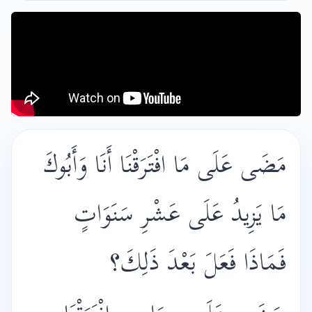
مَضَى عَلَى مَا افْتَرَقْنَا أَنَا وَأَبُوكَ
مَا يَزِيدُ عَلَى عَشْرِ سَنَوَاتٍ
فَمَاذَا فَعَلَ بَعْدَ ذَلِكَ؟