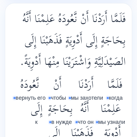
فَلَمَّا أَرَدْنَا أَنْ نَّعُودَهُ عَلِمْنَا أَنَّهُ
بِحَاجَةٍ إِلَى أَدْوِيَةٍ فَذَهَبْنَا إِلَى
الصَيْدَلِيَّةِ وَاشْتَرَيْنَا مِنْهَا أَدْوِيَةً.
فَلَمَّا
أَرَدْنَا
أَنْ
نَّعُودَهُ
вернуть его
чтобы
мы захотели
когда
عَلِمْنَا
أَنَّهُ
بِحَاجَةٍ
إِلَى
к
в нужде
что он
мы узнали
أَدْوِيَةٍ
فَذَهَبْنَا
إِلَى