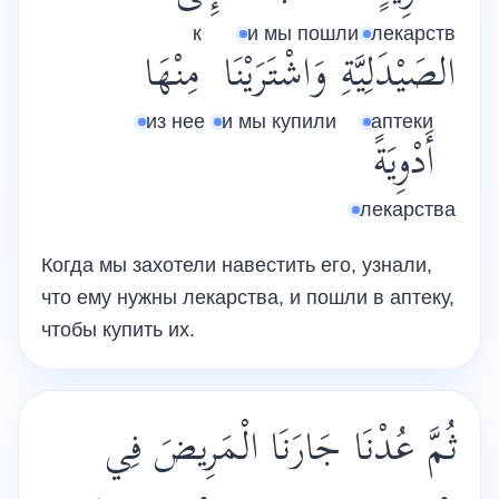
к
и мы пошли
лекарств
الصَيْدَلِيَّةِ
وَاشْتَرَيْنَا
مِنْهَا
из нее
и мы купили
аптеки
أَدْوِيَةً
лекарства
Когда мы захотели навестить его, узнали,
что ему нужны лекарства, и пошли в аптеку,
чтобы купить их.
ثُمَّ عُدْنَا جَارَنَا الْمَرِيضَ فِي