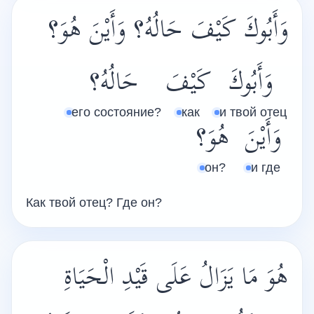
وَأَبُوكَ كَيْفَ حَالُهُ؟ وَأَيْنَ هُوَ؟
وَأَبُوكَ
كَيْفَ
حَالُهُ؟
его состояние?
как
и твой отец
وَأَيْنَ
هُوَ؟
он?
и где
Как твой отец? Где он?
هُوَ مَا يَزَالُ عَلَى قَيْدِ الْحَيَاةِ