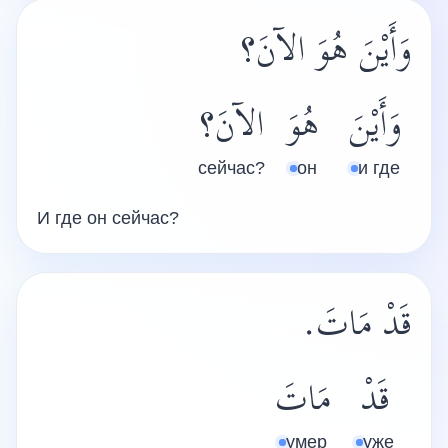
وَأَيْنَ هُوَ الآنَ؟
وَأَيْنَ
هُوَ
الآنَ؟
сейчас?
он
и где
И где он сейчас?
قَدْ مَاتَ.
قَدْ
مَاتَ
умер
уже