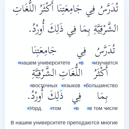
تُدَرَّسُ فِي جَامِعَتِنَا أَكْثَرُ اللُّغَاتِ
الشَّرْقِيَّةِ بِمَا فِي ذَلِكَ أُورْدُ.
تُدَرَّسُ
فِي
جَامِعَتِنَا
нашем университете
в
изучается
أَكْثَرُ
اللُّغَاتِ
الشَّرْقِيَّةِ
восточных
языков
большинство
بِمَا
فِي
ذَلِكَ
أُورْدُ.
Уорд.
том
в
в том числе
В нашем университете преподаются многие