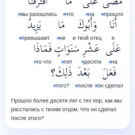
مَضَى
عَلَى
مَا
افْتَرَقْنَا
мы разошлись
что
на
прошло
أَنَا
وَأَبُوكَ
مَا
يَزِيدُ
превышает
не
и твой отец
я
عَلَى
عَشْرِ
سَنَوَاتٍ
فَمَاذَا
то что
лет
десяти
на
فَعَلَ
بَعْدَ
ذَلِكَ؟
того?
после
он сделал
Прошло более десяти лет с тех пор, как мы
расстались с твоим отцом. Что он сделал
после этого?