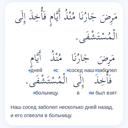
مَرِضَ جَارُنَا مُنْذُ أَيَّامٍ فَأُخِذَ إِلَى
الْمُسْتَشْفَى.
مَرِضَ
جَارُنَا
مُنْذُ
أَيَّامٍ
дней
с
сосед наш
заболел
فَأُخِذَ
إِلَى
الْمُسْتَشْفَى.
больницу.
в
и был взят
Наш сосед заболел несколько дней назад,
и его отвезли в больницу.