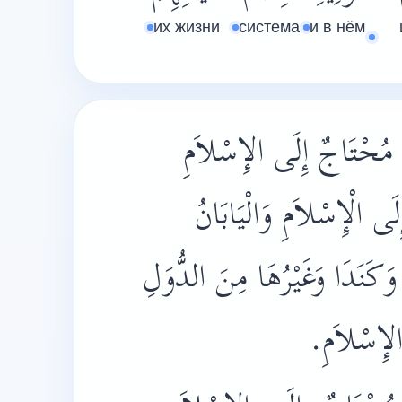
их жизни
система
и в нём
ِيُّ مُحْتَاجٌ إِلَى الإِسْلاَمِ
ى الْإِسْلاَمِ وَالْيَابَانُ
لُ وَكَنَدَا وَغَيْرُهَا مِنَ الدُّوَلِ
 الإِسْلاَمِ