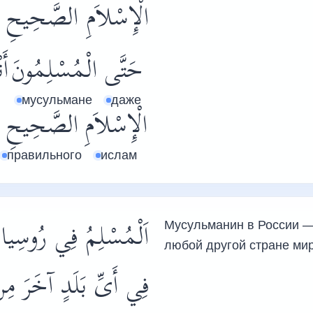
الْإِسْلاَمِ الصَّحِيحِ.
حَتَّى
الْمُسْلِمُونَ
أَ
мусульмане
даже
الْإِسْلاَمِ
الصَّحِيحِ
правильного
ислам
اَلْمُسْلِمُ فِي رُوسِيا أ
Мусульманин в России —
любой другой стране мир
فِي أَىِّ بَلَدٍ آخَرَ مِن.