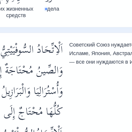
их жизненных
дела
средств
اَلْاِتِّحَادُ السُّوفْيَيْت
Советский Союз нуждаетс
Исламе, Япония, Австрал
— все они нуждаются в 
وَالصِّينُ مُحْتَاجَةٌ إِلَ
وَأُسْتُرَالِيَا وَالْبَرَازِي
كُلُّهَا مُحْتَاجٌ إِلَى.