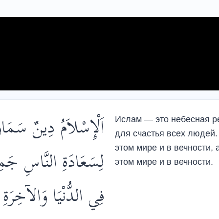
اَلْإِسْلاَمُ دِينٌ سَمَاو
Ислам — это небесная р
для счастья всех людей. 
этом мире и в вечности, а
لِسَعَادَةِ النَّاسِ جَمِيع
этом мире и в вечности.
فِي الدُّنْيَا وَالآخِرَةِ