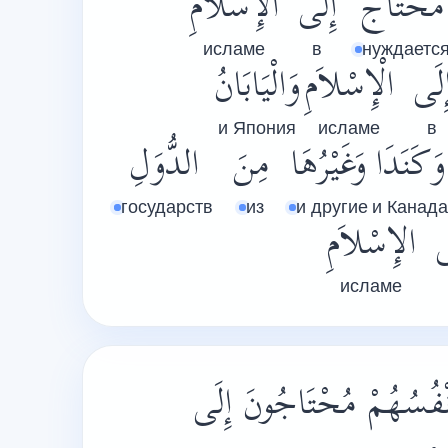
مُحْتَاجٌ
إِلَى
الإِسْلاَمِ
исламе
в
нуждаетс
ِلَى
الْإِسْلاَمِ
وَالْيَابَانُ
и Япония
исламе
в
وَكَنَدَا
وَغَيْرُهَا
مِنَ
الدُّوَلِ
государств
из
и другие
и Канада
ى
الإِسْلاَمِ
исламе
ْفُسُهُمْ مُحْتَاجُونَ إِلَى