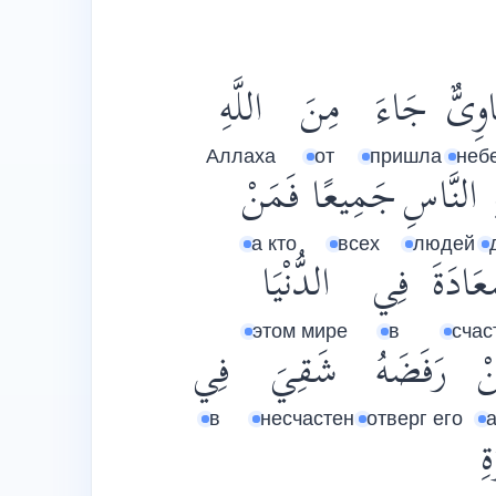
وِىٌّ
جَاءَ
مِنَ
اللَّهِ
Аллаха
от
пришла
неб
النَّاسِ
جَمِيعًا
فَمَنْ
а кто
всех
людей
عَادَةَ
فِي
الدُّنْيَا
этом мире
в
счас
نْ
رَفَضَهُ
شَقِيَ
فِي
в
несчастен
отверг его
а
ِ