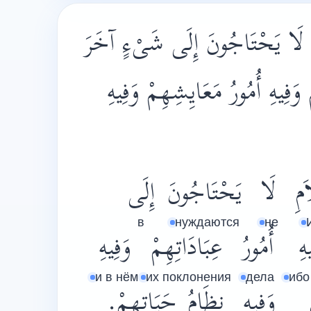
ِ لَا يَحْتَاجُونَ إِلَى شَىْءٍ آخَرَ
ْ وَفِيهِ أُمُورُ مَعَايِشِهِمْ وَفِيهِ
مِ
لَا
يَحْتَاجُونَ
إِلَى
в
нуждаются
не
هِ
أُمُورُ
عِبَادَاتِهِمْ
وَفِيهِ
и в нём
их поклонения
дела
ибо
وَفِيهِ
نِظَامُ
حَيَاتِهِمْ.