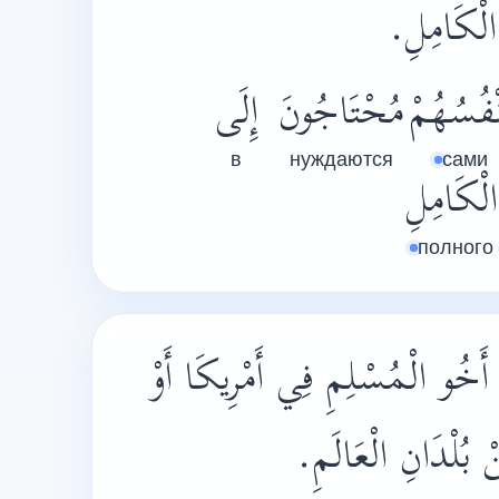
 الْكَامِلِ
نْفُسُهُمْ
مُحْتَاجُونَ
إِلَى
в
нуждаются
сами
الْكَامِلِ
полного
َخُو الْمُسْلِمِ فِي أَمْرِيكَا أَوْ
ْ بُلْدَانِ الْعَالَمِ