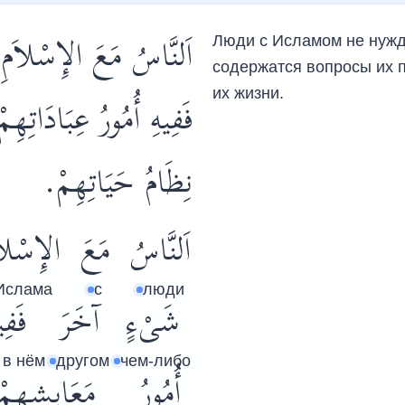
اَلنَّاسُ مَعَ الإِسْلاَم
Люди с Исламом не нужда
содержатся вопросы их п
их жизни.
فَفِيهِ أُمُورُ عِبَادَاتِهِم
نِظَامُ حَيَاتِهِمْ.
اَلنَّاسُ
مَعَ
الإِسْلاَ
Ислама
с
люди
شَىْءٍ
آخَرَ
فَفِي
 в нём
другом
чем-либо
أُمُورُ
مَعَايِشِهِمْ