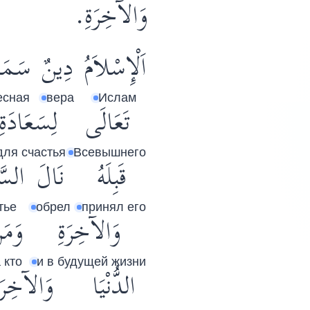
وَالآخِرَةِ.
اَلْإِسْلاَمُ
دِينٌ
سَمَا
есная
вера
Ислам
تَعَالَى
لِسَعَادَةِ
для счастья
Всевышнего
قَبِلَهُ
نَالَ
السَّ
тье
обрел
принял его
وَالآخِرَةِ
وَمَ
 кто
и в будущей жизни
الدُّنْيَا
وَالآخِرَة