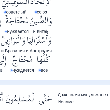
اَلْاِتِّحَادُ
السُّوفْيَيْتِيُّ
я
советский
союз
وَالصِّينُ
مُحْتَاجَةٌ
إ
нуждается
и Китай
وَأُسْتُرَالِيَا
وَالْبَرَازِيلُ
и Бразилия
и Австралия
كُلُّهَا
مُحْتَاجٌ
إِلَ
в
нуждается
все
حَتَّى الْمُسْلِمُونَ أَن
Даже сами мусульмане н
Исламе.