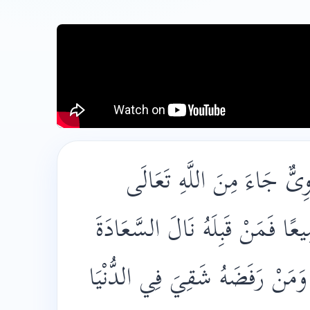
ِىٌّ جَاءَ مِنَ اللَّهِ تَعَالَى
ًا فَمَنْ قَبِلَهُ نَالَ السَّعَادَةَ
 وَمَنْ رَفَضَهُ شَقِيَ فِي الدُّنْيَا