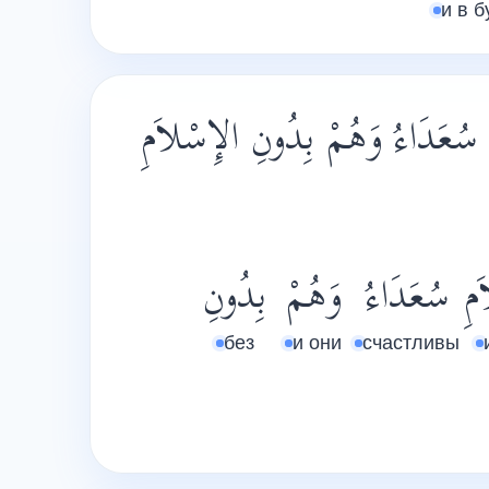
и в 
ِ سُعَدَاءُ وَهُمْ بِدُونِ الإِسْلاَمِ
َمِ
سُعَدَاءُ
وَهُمْ
بِدُونِ
без
и они
счастливы