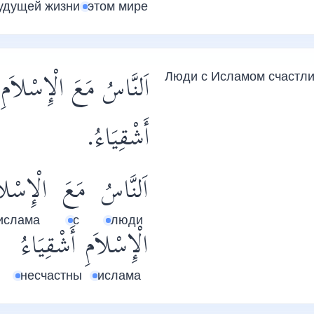
будущей жизни
этом мире
اَلنَّاسُ مَعَ الْإِسْلاَم
Люди с Исламом счастли
أَشْقِيَاءُ.
اَلنَّاسُ
مَعَ
الْإِسْلا
ислама
с
люди
الْإِسْلاَمِ
أَشْقِيَاءُ
несчастны
ислама