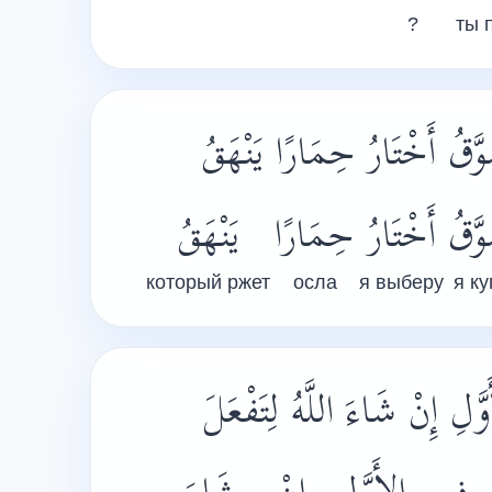
?
ты 
َقُ أَخْتَارُ حِمَارًا يَنْهَقُ
وَّقُ
أَخْتَارُ
حِمَارًا
يَنْهَقُ
который ржет
осла
я выберу
я к
َلِ إِنْ شَاءَ اللَّهُ لِتَفْعَلَ