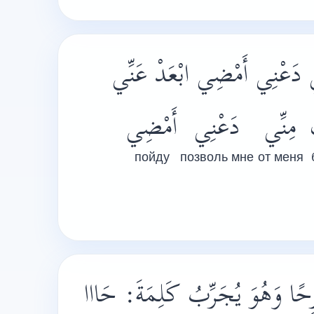
ي دَعْنِي أَمْضِي ابْعَدْ عَنِّي
مِنِّي
دَعْنِي
أَمْضِي
пойду
позволь мне
от меня
حًا وَهُوَ يُجَرِّبُ كَلِمَةَ: حَااا