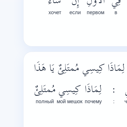
فِي
الأَوَّلِ
إِنْ
شَاءَ
хочет
если
первом
в
لِمَاذَا كِيسِي مُمتَلِئٌ يَا هَذَا
مُمتَلِئٌ
كِيسِي
لِمَاذَا
:
ِ
полный
мой мешок
почему
: