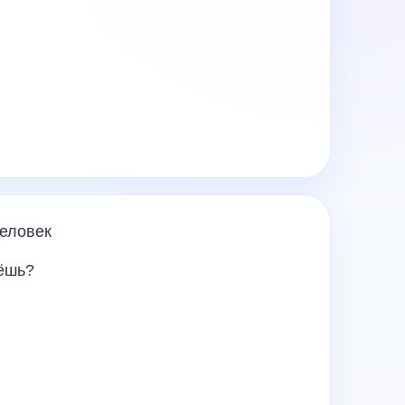
человек
дёшь?