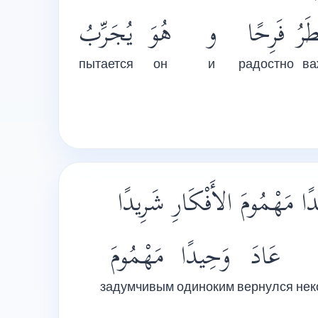
َرُ
فَرِحًا
و
هُوَ
يُجَرِّبُ
пытается
он
и
радостно
ва
دًا مَهْمُومَ الأَفْكَارِ شَرِيدًا
عَادَ
وَحِيدًا
مَهْمُومَ
задумчивым
одиноким
вернулся
нек