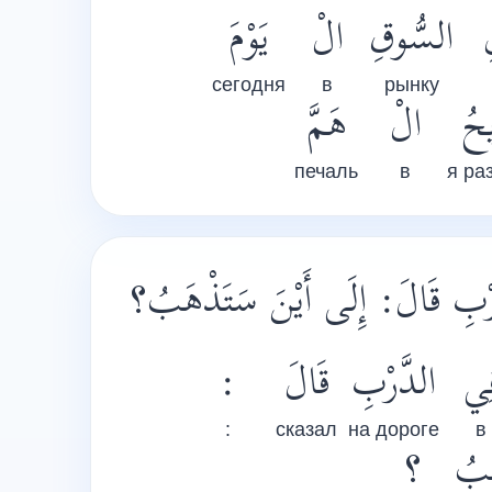
السُّوقِ
الْ
يَوْمَ
сегодня
в
рынку
يحُ
الْ
هَمَّ
печаль
в
я ра
َرْبِ قَالَ: إِلَى أَيْنَ سَتَذْهَبُ؟
:
قَالَ
الدَّرْبِ
ِي
:
сказал
на дороге
в
َبُ
؟