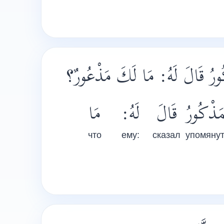
ْكُورُ قَالَ لَهُ: مَا لَكَ مَذْعُورٌ؟
مَذْكُورُ
قَالَ
لَهُ:
مَا
что
ему:
сказал
упомяну