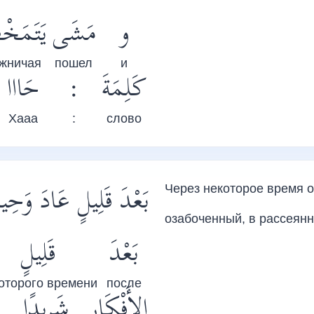
و
مَشَى
يَتَمَخْط
жничая
пошел
и
حَااا
:
كَلِمَةَ
Хааа
:
слово
بَعْدَ قَلِيلٍ عَادَ وَحِي
Через некоторое время о
озабоченный, в рассеян
بَعْدَ
قَلِيلٍ
оторого времени
после
الأَفْكَارِ
شَرِيدًا