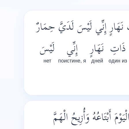
هَارٍ إِنِّي لَيْسَ لَدَيَّ حِمَارٌ
ذَاتِ
نَهَارٍ
إِنِّي
لَيْسَ
нет
поистине, я
дней
один из
ْمَ أَبْتَاعُهُ وَأُزِيحُ الْهَمَّ