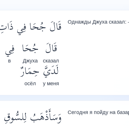
قَالَ جُحَا فِي ذَاتِ نَ
Однажды Джуха сказал: 
قَالَ
جُحَا
فِي
в
Джуха
сказал
لَدَيَّ
حِمَارٌ
осёл
у меня
وَسَأَذْهَبُ لِلسُّوقِ الْيَو
Сегодня я пойду на база