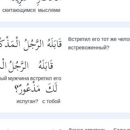
скитающимся
мыслями
قَابَلَهُ الرَّجُلُ الْمَذ
Встретил его тот же чел
встревоженный?
قَابَلَهُ
الرَّجُلُ
الْ
тый
мужчина
встретил его
لَكَ
مَذْعُورٌ؟
испуган?
с тобой