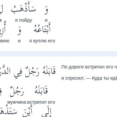
وَ
سَأَذْهَبُ
لِ
к
я пойду
и
أَبْتَاعُهُ
وَ
أُزِ
звею
и
я куплю его
قَابَلَهُ رَجُلٌ فِي الدّ
По дороге встретил его 
и спросил: — Куда ты и
قَابَلَهُ
رَجُلٌ
ف
мужчина
встретил его
إِلَى
أَيْنَ
سَتَذْه