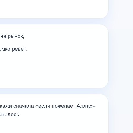
на рынок,
омко ревёт.
Скажи сначала «если пожелает Аллах»
сбылось.