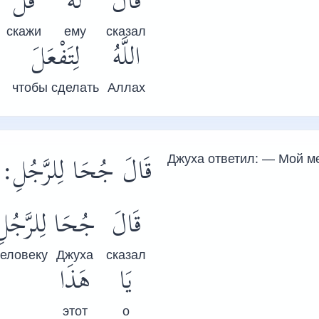
قَالَ
لَهُ
قُلْ
скажи
ему
сказал
اللَّهُ
لِتَفْعَلَ
чтобы сделать
Аллах
قَالَ جُحَا لِلرَّجُلِ: 
Джуха ответил: — Мой м
قَالَ
جُحَا
لِلرَّجُل
человеку
Джуха
сказал
يَا
هَذَا
этот
о