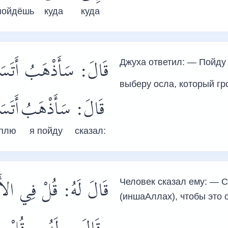
пойдёшь
куда
куда
قَالَ: سَأَذْهَبُ أَتَسَوّ
Джуха ответил: — Пойду 
выберу осла, который гр
قَالَ:
سَأَذْهَبُ
أَتَسَ
уплю
я пойду
сказал:
قَالَ لَهُ: قُلْ فِي الأَوّ
Человек сказал ему: — 
(иншаАллах), чтобы это 