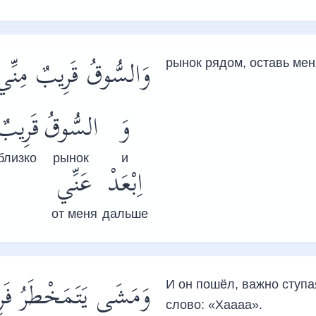
وَالسُّوقُ قَرِيبٌ مِنِّ
рынок рядом, оставь мен
وَ
السُّوقُ
قَرِيبٌ
близко
рынок
и
اِبْعَدْ
عَنِّي
от меня
дальше
وَمَشَى يَتَمَخْطَرُ فَرِ
И он пошёл, важно ступа
слово: «Хаааа».