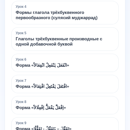
Урок
4
Формы глагола трёхбуквенного
первообразного (сулясий муджаррад)
Урок
5
Глаголы трёхбуквенные производные с
одной добавочной буквой
Урок
6
Форма «انْفَعَلَ يَنْفَعِلُ انْفِعَالاً»
Урок
7
Форма «افْتَعَلَ يَفْتَعِلُ افْتِعَالاً»
Урок
8
Форма «اِفْعَلَّ يَفْعَلُّ اِفْعِلَالاً»
Урок
9
Форма «تَفَعَّلَ – يَتَفَعَّلُ - تَفَعُّلًا»