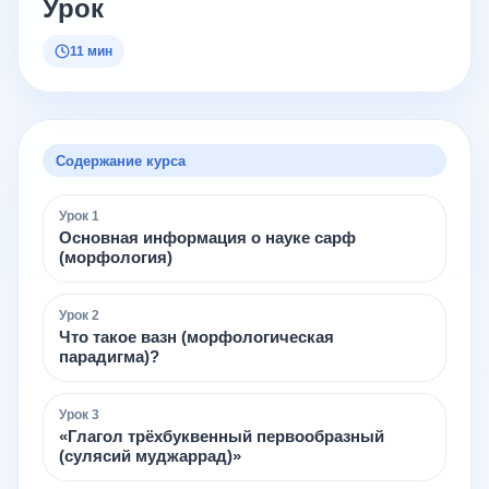
Урок
11 мин
Содержание курса
Урок
1
Основная информация о науке сарф
(морфология)
Урок
2
Что такое вазн (морфологическая
парадигма)?
Урок
3
«Глагол трёхбуквенный первообразный
(сулясий муджаррад)»