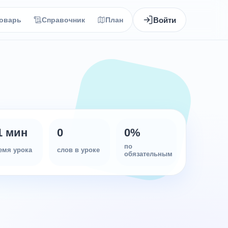
Войти
оварь
Справочник
План
1 мин
0
0
%
по
емя урока
слов в уроке
обязательным