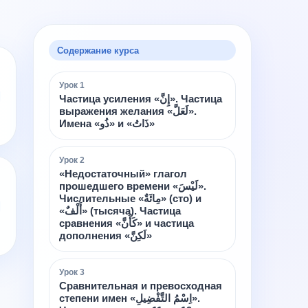
Содержание курса
Урок
1
Частица усиления «إِنَّ». Частица
выражения желания «لَعَلَّ».
Имена «ذُو» и «ذَاتُ»
Урок
2
«Недостаточный» глагол
прошедшего времени «لَيْسَ».
Числительные «مِائَةٌ» (сто) и
«أَلْفٌ» (тысяча). Частица
сравнения «كَأَنَّ» и частица
дополнения «لَكِنَّ»
Урок
3
Сравнительная и превосходная
степени имен «اِسْمُ التَّفْضِيلِ».