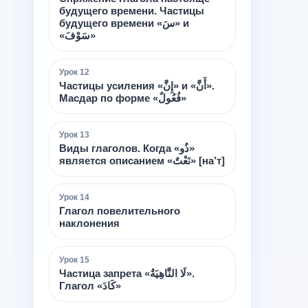
будущего времени. Частицы
будущего времени «سَ» и
«سَوْفَ»
Урок
12
Частицы усиления «إِنَّ» и «أَنَّ».
Масдар по форме «فُعُولٌ»
Урок
13
Виды глаголов. Когда «ذُو»
является описанием «نَعْتٌ» [на’т]
Урок
14
Глагол повелительного
наклонения
Урок
15
Частица запрета «لَا النَّاهِيَةُ».
Глагол «كَادَ»