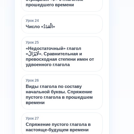
прошедшего времени
Урок
24
Число «الْعَدَدُ»
Урок
25
«Недостаточный» глагол
«لَايَزَالُ». Сравнительная и
превосходная степени имен от
удвоенного глагола
Урок
26
Виды глагола по составу
начальной буквы. Спряжение
пустого глагола в прошедшем
времени
Урок
27
Спряжение пустого глагола в
настояще-будущем времени