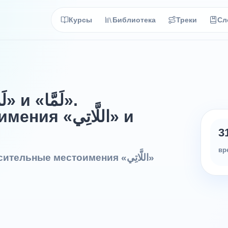
Курсы
Библиотека
Треки
Сл
اللَّاتِ» и
3
вр