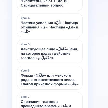
Числительные от 11 до 19.
Отрицательный вопрос
Урок
4
Частица усиления «أَنَّ». Частица
отрицания «مَا». Частицы «نَعَمْ» и
«بَلَى»
Урок
5
Действующее лицо «فَاعِلٌ». Имя,
на которое падает действие
глагола «مَفْعُولٌ بِهِ»
Урок
6
Форма «فَعْلَانُ» для женского
рода и множественного числа.
Глагол приказной формы «هَاتِ»
Урок
7
Окончания глаголов
прошедшего времени «تُمْ» и