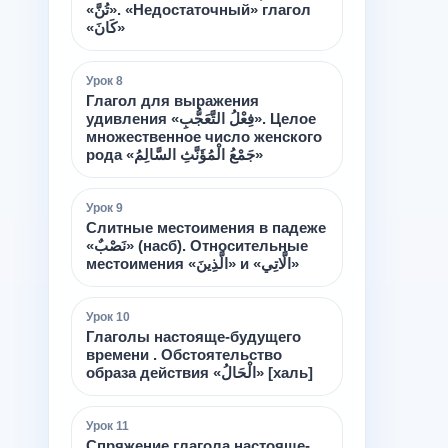
«تُنَّ». «Недостаточный» глагол
«كَانَ»
Урок
8
Глагол для выражения
удивления «فِعْلُ التَّعَجُّبِ». Целое
множественное число женского
рода «جَمْعُ الْمُؤَنَّثِ السَّالِمُ»
Урок
9
Слитные местоимения в падеже
«نَصْبٌ» (насб). Относительные
местоимения «الَّذِينَ» и «الَّاتِي»
Урок
10
Глаголы настояще-будущего
времени . Обстоятельство
образа действия «الْحَالُ» [халь]
Урок
11
Спряжение глагола настояще-