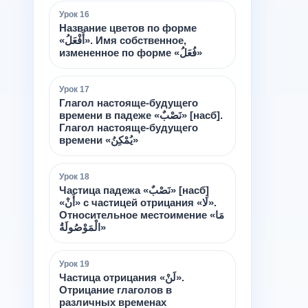
Урок
16
Название цветов по форме
«أَفْعَلُ». Имя собственное,
измененное по форме «فُعَلُ»
Урок
17
Глагол настояще-будущего
времени в падеже «نَصْبٌ» [насб].
Глагол настояще-будущего
времени «يُمْكِنُ»
Урок
18
Частица падежа «نَصْبٌ» [насб]
«أَنْ» с частицей отрицания «لَا».
Относительное местоимение «مَا
الْمَوْصُولَةُ»
Урок
19
Частица отрицания «لَنْ».
Отрицание глаголов в
различных временах