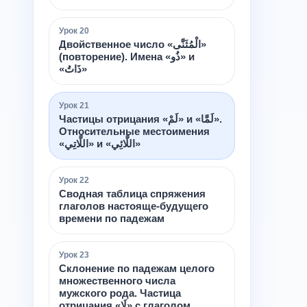
Урок
20
Двойственное число «الْمُثَنَّى»
(повторение). Имена «ذُو» и
«ذَاتُ»
Урок
21
Частицы отрицания «لَمْ» и «لَمَّا».
Относительные местоимения
«اللَّاتِي» и «اللَّائِي»
Урок
22
Сводная таблица спряжения
глаголов настояще-будущего
времени по падежам
Урок
23
Склонение по падежам целого
множественного числа
мужского рода. Частица
отрицания «لَا» с глаголом