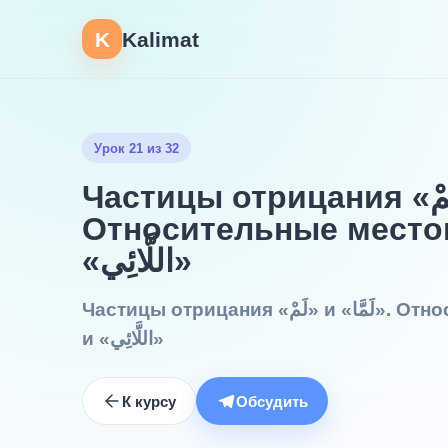
K
Kalimat
Урок 21 из 32
Частицы отрицания «لَمْ» и «لَمَّا».
Относительные местоимения «ي
«اللَّائِي»
Частицы отрицания «لَمْ» и «لَمَّا». Относительные местоимения «اللَّاتِي»
и «اللَّائِي»
К курсу
Обсудить