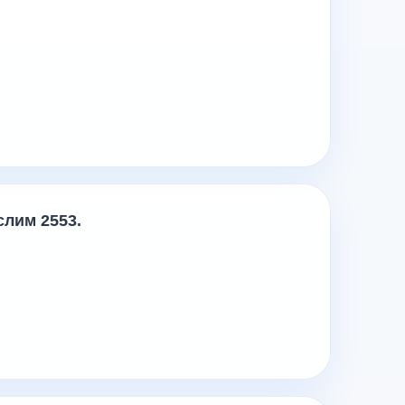
слим
2553.