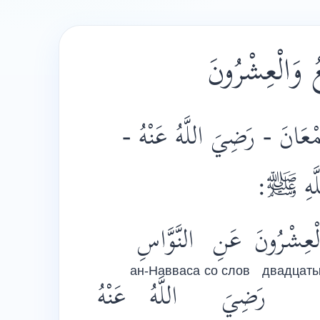
وَالْعِشْرُونَ
َمْعَانَ - رَضِيَ اللَّهُ عَنْهُ
:
ﷺ
َهِ
لْعِشْرُونَ
عَنِ
النَّوَّاسِ
ан-Навваса
со слов
двадцат
رَضِيَ
اللَّهُ
عَنْهُ