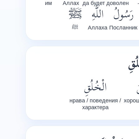
им
Аллах
да будет доволен
رَسُولُ
اللَّهِ
ﷺ
ﷺ
Аллаха
Посланник
«قِ
الْخُلُقِ
нрава / поведения /
хорош
характера