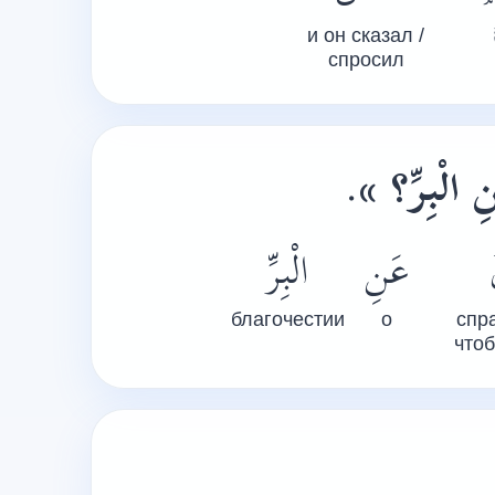
и он сказал /
спросил
.
«ِ الْبِرِّ؟
عَنِ
الْبِرِّ
благочестии
о
спр
что