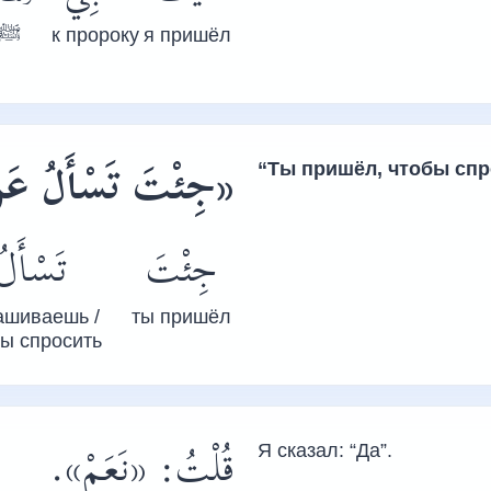
ﷺ
к пророку
я пришёл
جِئْتَ تَسْأَلُ عَن »
“Ты пришёл, чтобы спр
جِئْتَ
تَسْأَلُ
ашиваешь /
ты пришёл
бы спросить
قُلْتُ: «نَعَمْ».
Я сказал: “Да”.