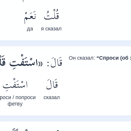
قُلْتُ
نَعَمْ
да
я сказал
قَالَ:
اسْتَفْتِ قَل،
Он сказал:
“Спроси (об 
قَالَ
اسْتَفْتِ
роси / попроси
сказал
фетву