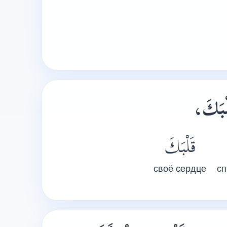
«ْبَكَ
قَلْبَكَ
своё сердце
сп