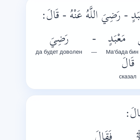
ْبَدٍ - رَضِيَ اللَّهُ عَنْهُ - قَالَ
رَضِيَ
-
مَعْبَدٍ
да будет доволен
—
Ма‘бада
бин 
قَالَ
сказал
قَالَ
فَقَالَ