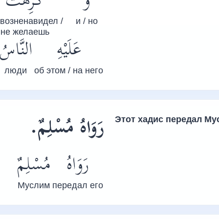
وَ
كَرِهْتَ
 возненавидел /
и / но
не желаешь
عَلَيْهِ
النَّاسُ
люди
об этом / на него
.
مُسْلِمٌ
رَوَاهُ
Этот хадис передал
Му
رَوَاهُ
مُسْلِمٌ
Муслим
передал его