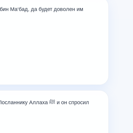
бин Ма‘бад, да будет доволен им
 Посланнику Аллаха
ﷺ
и он спросил