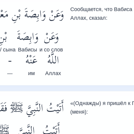
وَعَنْ وَابِصَةَ بْنِ مَع:
Сообщается, что Вабиса 
Аллах, сказал:
وَعَنْ
وَابِصَةَ
بْنِ
/ сына
Вабисы
и со слов
-
عَنْهُ
اللَّهُ
—
им
Аллах
أَتَيْتُ النَّبِيَّ
ﷺ
فَ:
«(Однажды) я пришёл к
(меня):
أَتَيْتُ
النَّبِيَّ
ﷺ