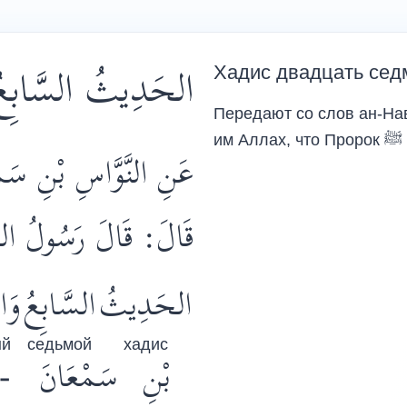
الحَدِيثُ السَّابِعُ 
Хадис двадцать сед
Передают со слов ан-Нав
им Аллах, что Пророк
ﷺ
عَنِ النَّوَّاسِ بْنِ س -
قَالَ: قَالَ رَسُولُ اللّ
الحَدِيثُ
السَّابِعُ
وَا
ый
седьмой
хадис
-
سَمْعَانَ
بْنِ