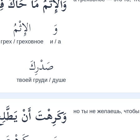
وَاْلإِثْمُ مَا حَاكَ 
وَ
الإِثْمُ
грех / греховное
и / а
صَدْرِكَ
твоей груди / душе
وَكَرِهْتَ أَنْ يَطَّلِ»
но ты не желаешь, чтобы