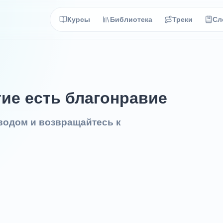
Курсы
Библиотека
Треки
Сл
тие есть благонравие
еводом и возвращайтесь к