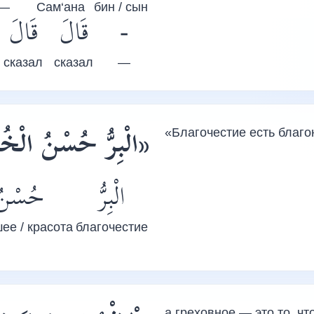
—
Сам‘ана
бин / сын
قَالَ
قَالَ
-
сказал
сказал
—
الْبِرُّ حُسْنُ الْخُلُ
«Благочестие есть благо
الْبِرُّ
حُسْنُ
ее / красота
благочестие
а греховное — это то, чт