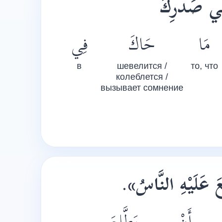
فِي صَدْرِكَ
مَا
حَاكَ
فِي
в
шевелится /
то, что
колеблется /
вызывает сомнение
.
عَ عَلَيْهِ النَّاسُ