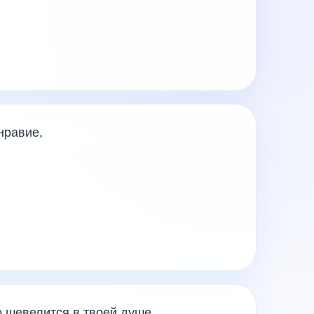
нравие,
о шевелится в твоей душе,