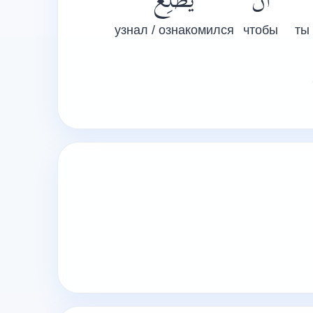
أَنْ
يَطَّلِعَ
узнал / ознакомился
чтобы
ты