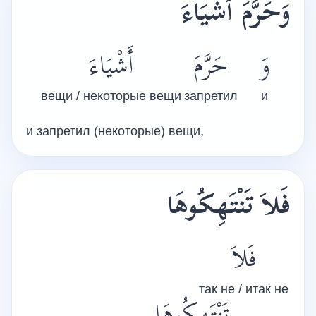
وَ
حَرَّمَ أَشْيَاءَ
وَ
حَرَّمَ
أَشْيَاءَ
вещи / некоторые вещи
запретил
и
и запретил (некоторые) вещи,
فَلاَ
تَنْتَهِكُوهَا
فَلاَ
так не / итак не