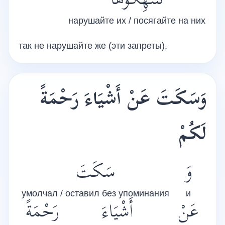
تَنْتَهِكُوهَا
нарушайте их / посягайте на них
так не нарушайте же (эти запреты),
وَسَكَتَ عَنْ أَشْيَاءَ رَحْمَةً
لَكُمْ
وَ
سَكَتَ
умолчал / оставил без упоминания
и
عَنْ
أَشْيَاءَ
رَحْمَةً