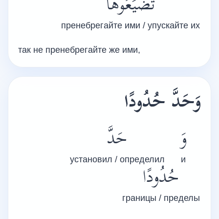
تُضَيِّعُوهَا
пренебрегайте ими / упускайте их
так не пренебрегайте же ими,
وَحَدَّ حُدُودًا
وَ
حَدَّ
установил / определил
и
حُدُودًا
границы / пределы