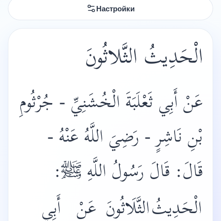
Настройки
الْحَدِيثُ الثَّلاثُونَ
عَنْ أَبِي ثَعْلَبَةَ الْخُشَنِيِّ - جُرْثُومِ
بْنِ نَاشِرٍ - رَضِيَ اللَّهُ عَنْهُ -
:
ﷺ
قَالَ: قَالَ رَسُولُ اللَّهِ
الْحَدِيثُ
الثَّلَاثُونَ
عَنْ
أَبِي