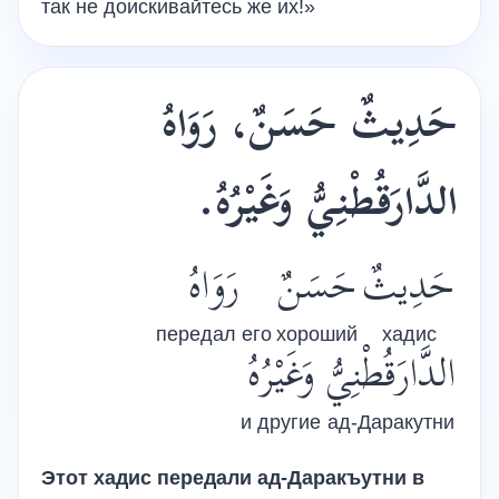
так не доискивайтесь же их!»
حَدِيثٌ حَسَنٌ، رَوَاهُ
الدَّارَقُطْنِيُّ
وَغَيْرُهُ.
حَدِيثٌ
حَسَنٌ
رَوَاهُ
передал его
хороший
хадис
الدَّارَقُطْنِيُّ
وَغَيْرُهُ
и другие
ад-Даракутни
Этот хадис передали
ад-Даракъутни
в