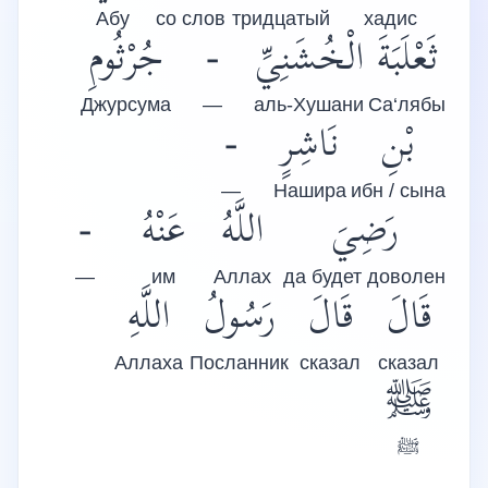
Абу
со слов
тридцатый
хадис
جُرْثُومِ
-
الْخُشَنِيِّ
ثَعْلَبَةَ
Джурсума
—
аль-Хушани
Са‘лябы
-
نَاشِرٍ
بْنِ
—
Нашира
ибн / сына
-
عَنْهُ
اللَّهُ
رَضِيَ
—
им
Аллах
да будет доволен
قَالَ
قَالَ
رَسُولُ
اللَّهِ
Аллаха
Посланник
сказал
сказал
ﷺ
ﷺ