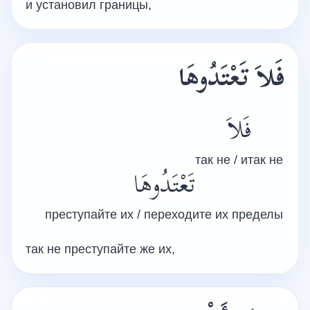
и установил границы,
فَلاَ تَعْتَدُوهَا
فَلاَ
так не / итак не
تَعْتَدُوهَا
преступайте их / переходите их пределы
так не преступайте же их,