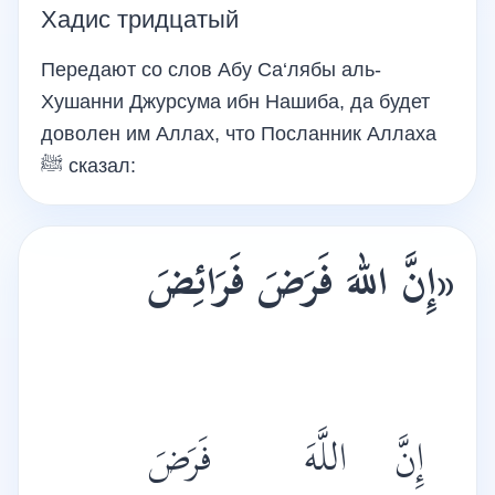
Хадис тридцатый
Передают со слов Абу Са‘лябы аль-
Хушанни Джурсума ибн Нашиба, да будет
доволен им Аллах, что Посланник Аллаха
ﷺ
сказал:
«إِنَّ اللهَ فَرَضَ فَرَائِضَ
إِنَّ
اللَّهَ
فَرَضَ