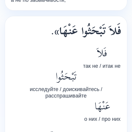
а не по забывчивости,
.
فَلاَ تَبْحَثُوا عَنْهَا»
فَلاَ
так не / итак не
تَبْحَثُوا
исследуйте / доискивайтесь /
расспрашивайте
عَنْهَا
о них / про них