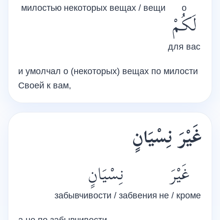
милостью
некоторых вещах / вещи
о
لَكُمْ
для вас
и умолчал о (некоторых) вещах по милости
Своей к вам,
غَيْرَ نِسْيَانٍ
غَيْرَ
نِسْيَانٍ
забывчивости / забвения
не / кроме