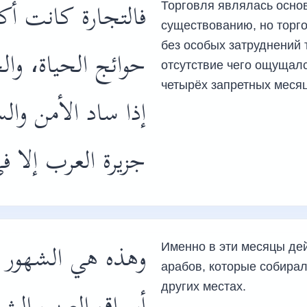
فالتجارة كانت أك
Торговля являлась осно
существованию, но торг
без особых затруднений 
حوائج الحياة، والج
отсутствие чего ощущалс
четырёх запретных меся
إذا ساد الأمن وال
جزيرة العرب إلا ،
وهذه هي الشهور ا
Именно в эти месяцы де
арабов, которые собира
других местах.