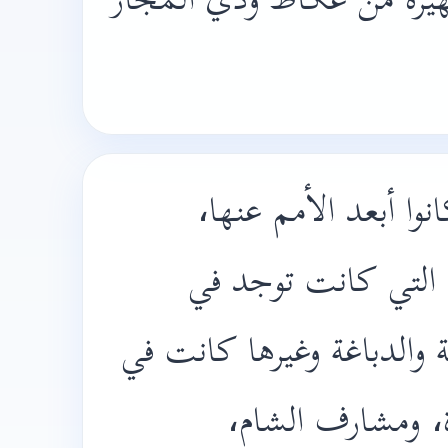
هيرة من عكاظ وذي المجاز
انوا أبعد الأمم عنها
التي كانت توجد في
 والدباغة وغيرها كانت في
رة، ومشارف الشام