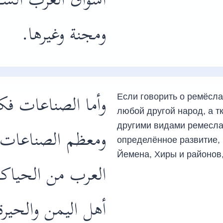
أسواق العرب الش
ومجنة وغيرها.
وأما الصناعات فك،
Если говорить о ремёсла
любой другой народ, а т
другими видами ремесла
ومعظم الصناعات 
определённое развитие,
Йемена, Хиры и районов
العرب من الحياكة
أهل اليمن والحي،