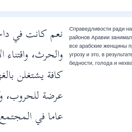
نعم كانت في داخل،
Справедливости ради над
районов Аравии занимал
все арабские женщины п
والحرث، واقتناء ا
угрозу и это, в результа
бедности, голода и нехв
كافة يشتغلن بالغ
عرضة للحروب، وكا
عاما في المجتم.