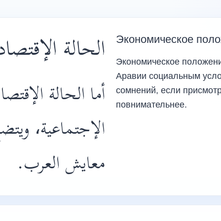
الحالة الإقتصاد
Экономическое пол
Экономическое положени
Аравии социальным услов
أما الحالة الإقتصا
сомнений, если присмотр
повнимательнее.
الإجتماعية، ويتض
معايش العرب.