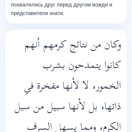
похвалялись друг перед другом вожди и
представители знати.
وكان من نتائج كرمهم أنهم
كانوا يتمدحون بشرب
الخمور، لا لأنها مفخرة في
ذاتها، بل لأنها سبيل من سبل
الكرم، ومما يسهل السرف