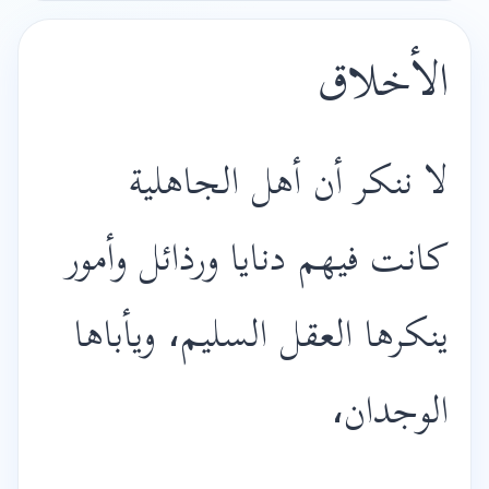
الأخلاق
لا ننكر أن أهل الجاهلية
كانت فيهم دنايا ورذائل وأمور
ينكرها العقل السليم، ويأباها
الوجدان،