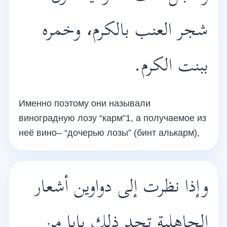
شجر العنب بالكرم، وخمره
ببنت الكرم.
Именно поэтому они называли
виноградную лозу “карм”1, а получаемое из
неё вино– “дочерью лозы” (бинт алькарм),
وإذا نظرت إلى دواوين أشعار
الجاهلية تجد ذلك بابا من