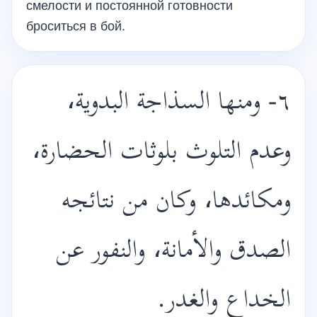
смелости и постоянной готовности
броситься в бой.
٦- ومنها السذاجة البدوية،
وعدم التلوث بلوثات الحضارة،
ومكائدها، وكان من نتائجه
الصدق والأمانة، والنفور عن
الخداع والغدر.