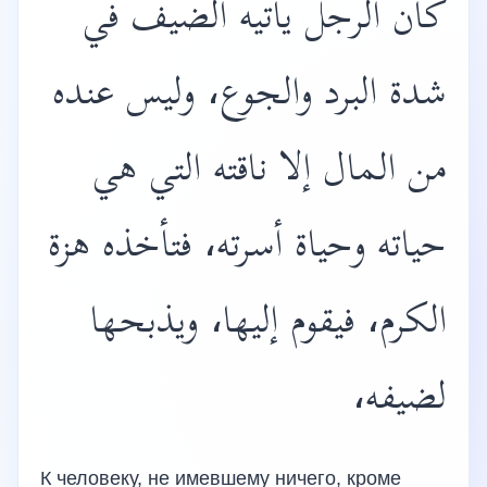
كان الرجل يأتيه الضيف في
شدة البرد والجوع، وليس عنده
من المال إلا ناقته التي هي
حياته وحياة أسرته، فتأخذه هزة
الكرم، فيقوم إليها، ويذبحها
لضيفه،
К человеку, не имевшему ничего, кроме