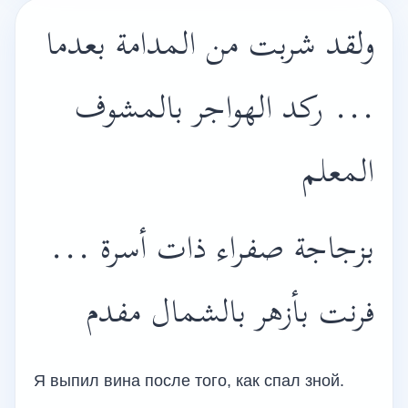
ولقد شربت من المدامة بعدما
... ركد الهواجر بالمشوف
المعلم
بزجاجة صفراء ذات أسرة ...
فرنت بأزهر بالشمال مفدم
Я выпил вина после того, как спал зной.