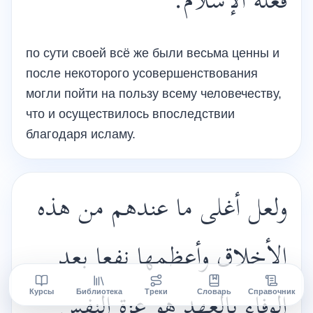
فعله الإسلام.
по сути своей всё же были весьма ценны и
после некоторого усовершенствования
могли пойти на пользу всему человечеству,
что и осуществилось впоследствии
благодаря исламу.
ولعل أغلى ما عندهم من هذه
الأخلاق وأعظمها نفعا بعد
الوفاء بالعهد هو عزة النفس
Курсы
Библиотека
Треки
Словарь
Справочник