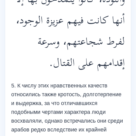
والتؤدة، كانوا يتمدحون بها إلا
أنها كانت فيهم عزيزة الوجود،
لفرط شجاعتهم، وسرعة
إقدامهم على القتال.
5. К числу этих нравственных качеств
относились также кротость, долготерпение
и выдержка, за что отличавшихся
подобными чертами характера люди
восхваляли, однако встречались они среди
арабов редко вследствие их крайней