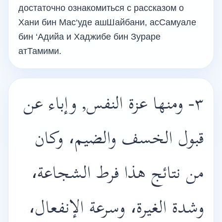
достаточно ознакомиться с рассказом о
Хани бин Мас‘уде ашШайбани, асСамуале
бин ‘Адийа и Хаджибе бин Зураре
атТамими.
٣- ومنها عزة النفس, وإباء عن
قبول الخسف والضيم، وكان
من نتائج هذا فرط الشجاعة،
وشدة الغيرة، وسرعة الإنفعال،