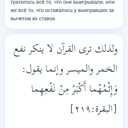
тратилось всё то, что они выигрывали, или
же всё то, что оставалось у выигравших за
вычетом их ставок.
ولذلك ترى القرآن لا ينكر نفع
الخمر والميسر وإنما يقول:
وَإِثْمُهُما أَكْبَرُ مِنْ نَفْعِهِما
[البقرة:٢١٩]