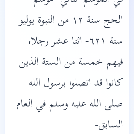
في الموسم التالي- موسم
الحج سنة ١٢ من النبوة يوليو
سنة ٦٢١- اثنا عشر رجلا،
فيهم خمسة من الستة الذين
كانوا قد اتصلوا برسول الله
صلى الله عليه وسلم في العام
السابق-