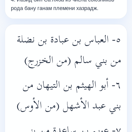
рода бану ганам племени хазрадж.
٥- العباس بن عبادة بن نضلة
من بني سالم (من الخزرج)
٦- أبو الهيثم بن التيهان من
بني عبد الأشهل (من الأوس)
٧- عويم بن ساعدة من بني