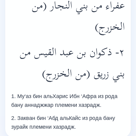
عفراء من بني النجار (من
الخزرج)
٢- ذكوان بن عبد القيس من
بني زريق (من الخزرج)
1. Му‘аз бин альХарис Ибн ‘Афра из рода
бану аннаджжар племени хазрадж.
2. Закван бин ‘Абд альКайс из рода бану
зурайк племени хазрадж.