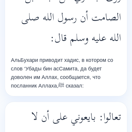
الصامت أن رسول الله صلى
الله عليه وسلم قال:
АльБухари приводит хадис, в котором со
слов ‘Убады бин асСамита, да будет
доволен им Аллах, сообщается, что
посланник Аллаха,ﷺ сказал:
تعالوا: بايعوني على أن لا