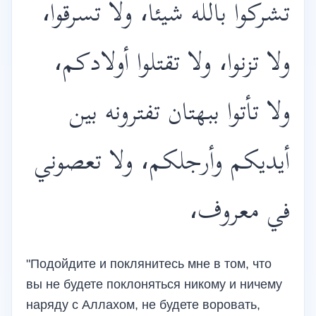
تشركوا بالله شيئا، ولا تسرقوا،
ولا تزنوا، ولا تقتلوا أولادكم،
ولا تأتوا ببهتان تفترونه بين
أيديكم وأرجلكم، ولا تعصوني
في معروف،
"Подойдите и поклянитесь мне в том, что
вы не будете поклоняться никому и ничему
наряду с Аллахом, не будете воровать,