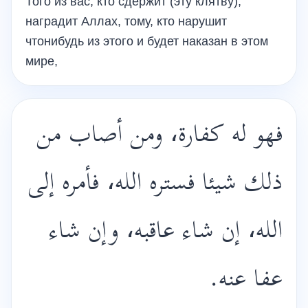
Того из вас, кто сдержит (эту клятву),
наградит Аллах, тому, кто нарушит
чтонибудь из этого и будет наказан в этом
мире,
فهو له كفارة، ومن أصاب من
ذلك شيئا فستره الله، فأمره إلى
الله، إن شاء عاقبه، وإن شاء
عفا عنه.