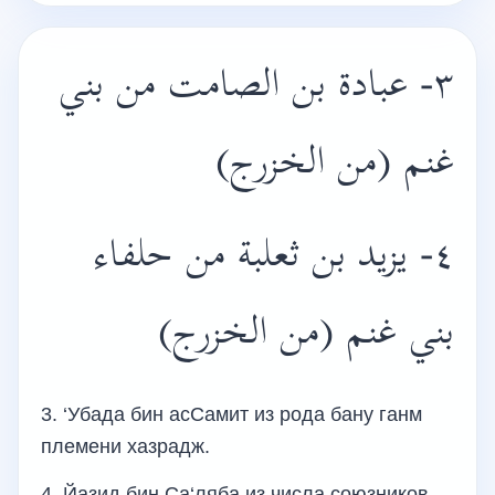
٣- عبادة بن الصامت من بني
غنم (من الخزرج)
٤- يزيد بن ثعلبة من حلفاء
بني غنم (من الخزرج)
3. ‘Убада бин асСамит из рода бану ганм
племени хазрадж.
4. Йазид бин Са‘ляба из числа союзников