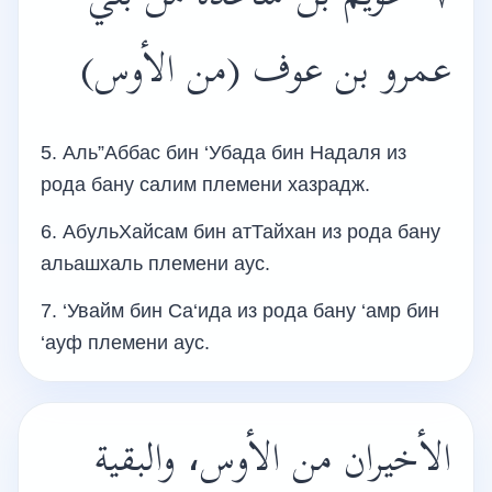
عمرو بن عوف (من الأوس)
5. Аль”Аббас бин ‘Убада бин Надаля из
рода бану салим племени хазрадж.
6. АбульХайсам бин атТайхан из рода бану
альашхаль племени аус.
7. ‘Увайм бин Са‘ида из рода бану ‘амр бин
‘ауф племени аус.
الأخيران من الأوس، والبقية