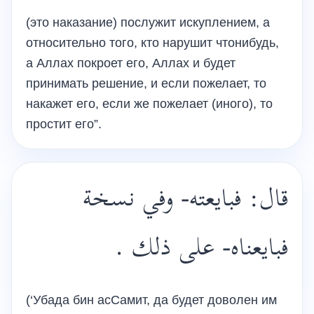
(это наказание) послужит искуплением, а
относительно того, кто нарушит чтонибудь,
а Аллах покроет его, Аллах и будет
принимать решение, и если пожелает, то
накажет его, если же пожелает (иного), то
простит его”.
قال: فبايعته- وفي نسخة
فبايعناه- على ذلك .
(‘Убада бин асСамит, да будет доволен им