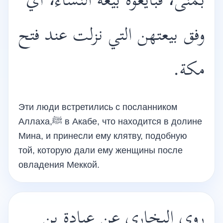
بمنى، فبايعوه بيعة النساء، أي
وفق بيعتهن التي نزلت عند فتح
مكة.
Эти люди встретились с посланником
Аллаха,ﷺ в Акабе, что находится в долине
Мина, и принесли ему клятву, подобную
той, которую дали ему женщины после
овладения Меккой.
روى البخاري عن عبادة بن