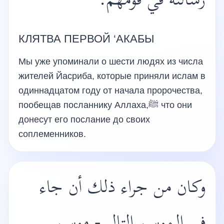
رسالته في قومهم.
КЛЯТВА ПЕРВОЙ ‘АКАБЫ
Мы уже упоминали о шести людях из числа
жителей Йасриба, которые приняли ислам в
одиннадцатом году от начала пророчества,
пообещав посланнику Аллаха,ﷺ что они
донесут его послание до своих
соплеменников.
وكان من جراء ذلك أن جاء