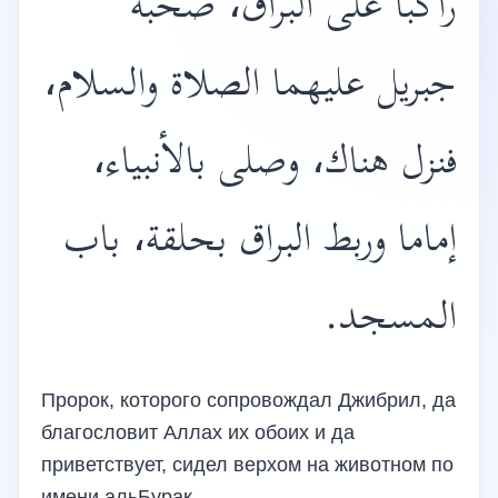
راكبا على البراق، صحبة
جبريل عليهما الصلاة والسلام،
فنزل هناك، وصلى بالأنبياء،
إماما وربط البراق بحلقة، باب
المسجد.
Пророк, которого сопровождал Джибрил, да
благословит Аллах их обоих и да
приветствует, сидел верхом на животном по
имени альБурак.