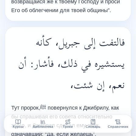
возвращайся же к твоему Господу и проси
Его об облегчении для твоей общины”.
فالتفت إلى جبريل، كأنه
يستشيره في ذلك، فأشار: أن
نعم، إن شئت،
Тут пророк,ﷺ повернулся к Джибрилу, как
бы спрашивая его совета относительно
этого, и Джибрил сделал ему знак,
Курсы
Библиотека
Треки
Словарь
Справочник
означавший: “Да, если желаешь”,