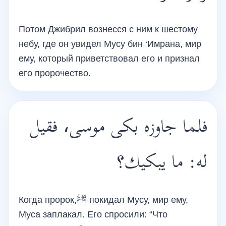
Потом Джибрил вознесся с ним к шестому
небу, где он увидел Мусу бин ‘Имрана, мир
ему, который приветствовал его и признал
его пророчество.
فلما جاوزه بكى موسى، فقيل
له: ما يبكيك؟
Когда пророк,ﷺ покидал Мусу, мир ему,
Муса заплакал. Его спросили: “Что