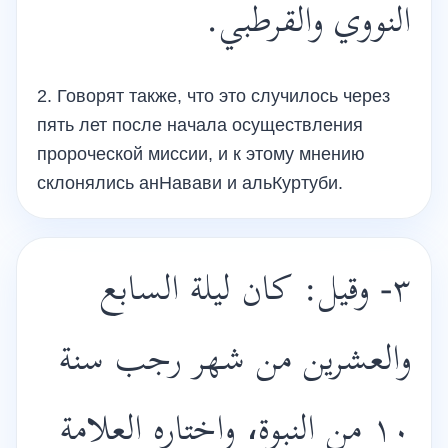
النووي والقرطبي.
2. Говорят также, что это случилось через
пять лет после начала осуществления
пророческой миссии, и к этому мнению
склонялись анНавави и альКуртуби.
٣- وقيل: كان ليلة السابع
والعشرين من شهر رجب سنة
١٠ من النبوة، واختاره العلامة