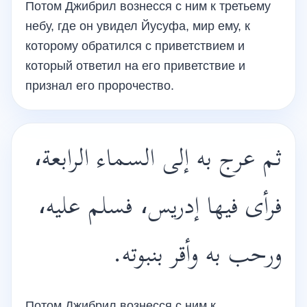
Потом Джибрил вознесся с ним к третьему
небу, где он увидел Йусуфа, мир ему, к
которому обратился с приветствием и
который ответил на его приветствие и
признал его пророчество.
ثم عرج به إلى السماء الرابعة،
فرأى فيها إدريس، فسلم عليه،
ورحب به وأقر بنبوته.
Потом Джибрил вознесся с ним к