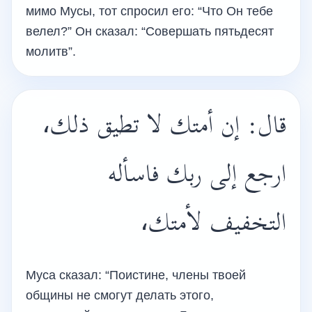
мимо Мусы, тот спросил его: “Что Он тебе
велел?” Он сказал: “Совершать пятьдесят
молитв”.
قال: إن أمتك لا تطيق ذلك،
ارجع إلى ربك فاسأله
التخفيف لأمتك،
Муса сказал: “Поистине, члены твоей
общины не смогут делать этого,