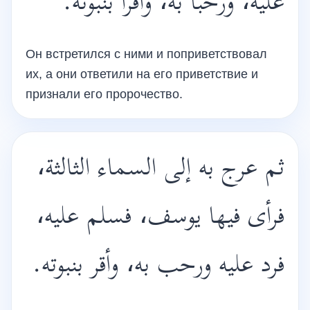
عليه، ورحبا به، وأقرا بنبوته.
Он встретился с ними и поприветствовал
их, а они ответили на его приветствие и
признали его пророчество.
ثم عرج به إلى السماء الثالثة،
فرأى فيها يوسف، فسلم عليه،
فرد عليه ورحب به، وأقر بنبوته.