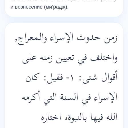
и вознесение (ми‘радж).
زمن حدوث الإسراء والمعراج,
واختلف في تعيين زمنه على
أقوال شتى: ١- فقيل: كان
الإسراء في السنة التي أكرمه
الله فيها بالنبوة، اختاره