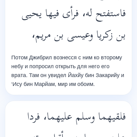
فاستفتح له، فرأى فيها يحيى
بن زكريا وعيسى بن مريم،
Потом Джибрил вознесся с ним ко второму
небу и попросил открыть для него его
врата. Там он увидел Йахйу бин Закарийу и
‘Ису бин Марйам, мир им обоим.
فلقيهما وسلم عليهما، فردا