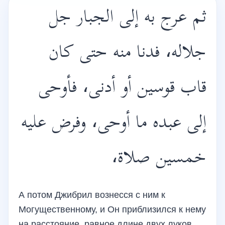
ثم عرج به إلى الجبار جل
جلاله، فدنا منه حتى كان
قاب قوسين أو أدنى، فأوحى
إلى عبده ما أوحى، وفرض عليه
خمسين صلاة،
А потом Джибрил вознесся с ним к
Могущественному, и Он приблизился к нему
на расстояние, равное длине двух луков