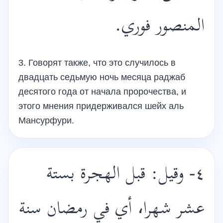
المنصور فوري.
3. Говорят также, что это случилось в
двадцать седьмую ночь месяца раджаб
десятого года от начала пророчества, и
этого мнения придерживался шейх аль
Мансурфури.
٤- وقيل: قبل الهجرة بستة
عشر شهرا، أي في رمضان سنة