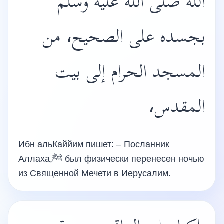
الله صلى الله عليه وسلم
بجسده على الصحيح، من
المسجد الحرام إلى بيت
المقدس،
Ибн альКаййим пишет: – Посланник
Аллаха,ﷺ был физически перенесен ночью
из Священной Мечети в Иерусалим.