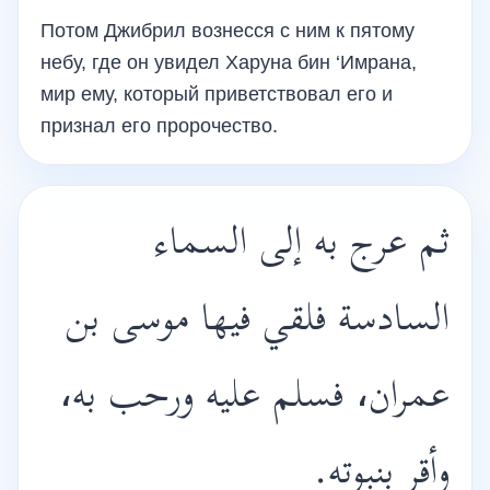
Потом Джибрил вознесся с ним к пятому
небу, где он увидел Харуна бин ‘Имрана,
мир ему, который приветствовал его и
признал его пророчество.
ثم عرج به إلى السماء
السادسة فلقي فيها موسى بن
عمران، فسلم عليه ورحب به،
وأقر بنبوته.