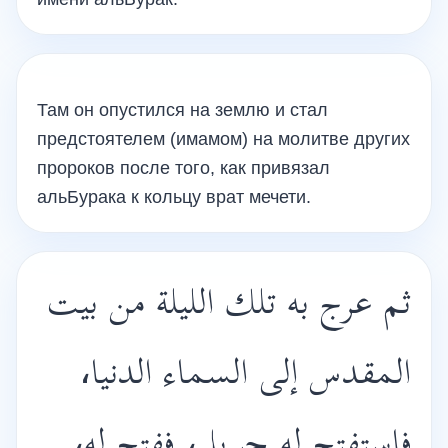
Там он опустился на землю и стал
предстоятелем (имамом) на молитве других
пророков после того, как привязал
альБурака к кольцу врат мечети.
ثم عرج به تلك الليلة من بيت
المقدس إلى السماء الدنيا،
فاستفتح له جبريل، ففتح له،