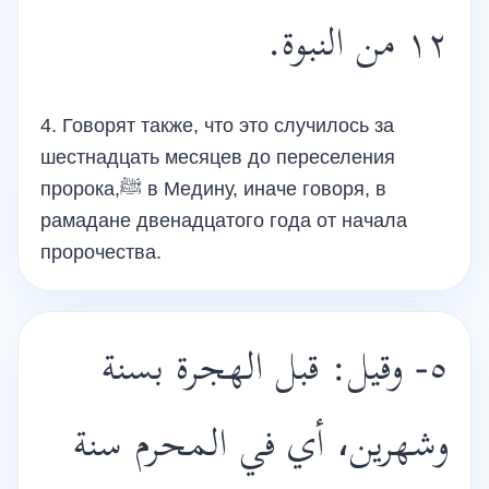
١٢ من النبوة.
4. Говорят также, что это случилось за
шестнадцать месяцев до переселения
пророка,ﷺ в Медину, иначе говоря, в
рамадане двенадцатого года от начала
пророчества.
٥- وقيل: قبل الهجرة بسنة
وشهرين، أي في المحرم سنة