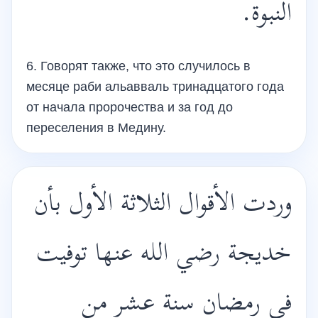
النبوة.
6. Говорят также, что это случилось в
месяце раби альавваль тринадцатого года
от начала пророчества и за год до
переселения в Медину.
وردت الأقوال الثلاثة الأول بأن
خديجة رضي الله عنها توفيت
في رمضان سنة عشر من