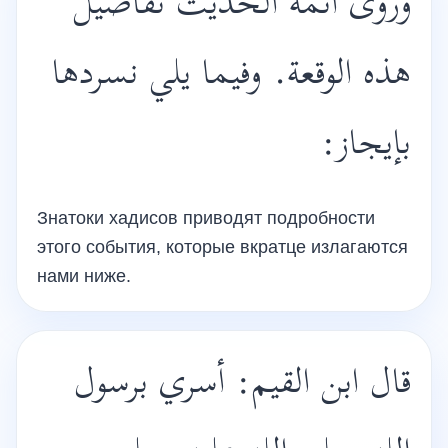
وروى أئمة الحديث تفاصيل
هذه الوقعة. وفيما يلي نسردها
بإيجاز:
Знатоки хадисов приводят подробности
этого события, которые вкратце излагаются
нами ниже.
قال ابن القيم: أسري برسول