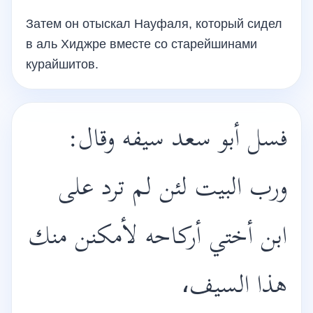
Затем он отыскал Науфаля, который сидел
в аль Хиджре вместе со старейшинами
курайшитов.
فسل أبو سعد سيفه وقال:
ورب البيت لئن لم ترد على
ابن أختي أركاحه لأمكنن منك
هذا السيف،