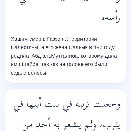
رأسه،
Хашим умер в Газзе на территории
Палестины, а его жена Сальма в 497 году
родила ‘Абд альМутталиба, которому дала
имя Шайба, так как на голове его были
седые волосы.
وجعلت تربيه في بيت أبيها في
يثرب، ولم يشعر به أحد من