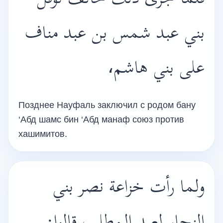
فلما جرى ذلك حالف نوفل
بني عبد شمس بن عبد مناف
على بني هاشم،
Позднее Науфаль заключил с родом бану
‘Абд шамс бин ‘Абд манаф союз против
хашимитов.
ولما رأت خزاعة نصر بني