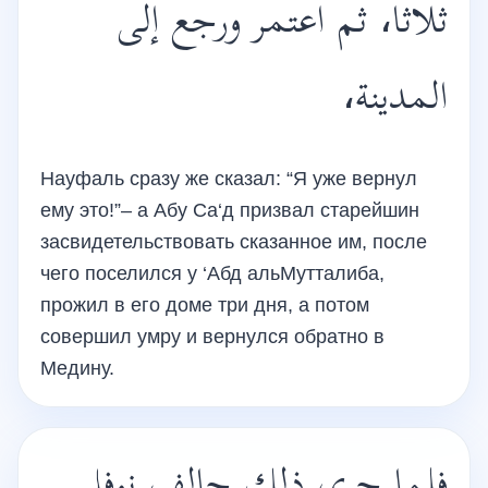
ثلاثا، ثم اعتمر ورجع إلى
المدينة،
Науфаль сразу же сказал: “Я уже вернул
ему это!”– а Абу Са‘д призвал старейшин
засвидетельствовать сказанное им, после
чего поселился у ‘Абд альМутталиба,
прожил в его доме три дня, а потом
совершил умру и вернулся обратно в
Медину.