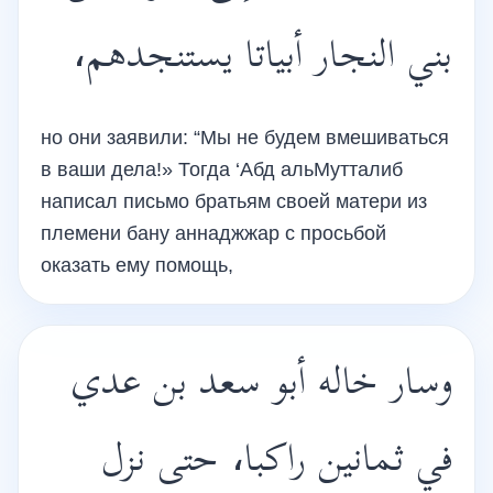
بني النجار أبياتا يستنجدهم،
но они заявили: “Мы не будем вмешиваться
в ваши дела!» Тогда ‘Абд альМутталиб
написал письмо братьям своей матери из
племени бану аннаджжар с просьбой
оказать ему помощь,
وسار خاله أبو سعد بن عدي
في ثمانين راكبا، حتى نزل