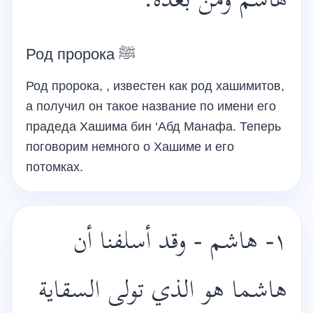
هاشم ومن بعده.
Род пророка ﷺ
Род пророка, , известен как род хашимитов,
а получил он такое название по имени его
прадеда Хашима бин ‘Абд Манафа. Теперь
поговорим немного о Хашиме и его
потомках.
١- هاشم - وقد أسلفنا أن
هاشما هو الذي تولى السقاية