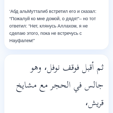
‘Абд альМутталиб встретил его и сказал:
“Пожалуй ко мне домой, о дядя!”– но тот
ответил: “Нет, клянусь Аллахом, я не
сделаю этого, пока не встречусь с
Науфалем!”
ثم أقبل فوقف نوفل، وهو
جالس في الحجر مع مشايخ
قريش،