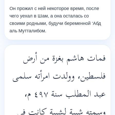
Он прожил с ней некоторое время, после
чего уехал в Шам, а она осталась со
своими родными, будучи беременной ‘Абд
аль Мутталибом.
فمات هاشم بغزة من أرض
فلسطين، وولدت امرأته سلمى
عبد المطلب سنة ٤٩٧ م،
وسمته شيبة لشيبة كانت في