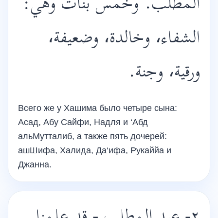
المطلب. وخمس بنات وهي:
الشفاء، وخالدة، وضعيفة،
ورقية، وجنة.
Всего же у Хашима было четыре сына:
Асад, Абу Сайфи, Надля и ‘Абд
альМутталиб, а также пять дочерей:
ашШифа, Халида, Да‘ифа, Рукаййа и
Джанна.