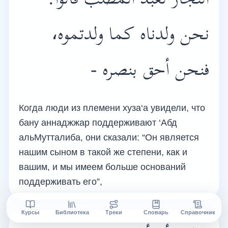
النجار لعبد المطلب قالوا:
نحن ولدناه كما ولدتموه،
فنحن أحق بنصره -
Когда люди из племени хуза‘а увидели, что
бану аннаджжар поддерживают ‘Абд
альМутталиба, они сказали: “Он является
нашим сыном в такой же степени, как и
вашим, и мы имеем больше оснований
поддерживать его”,
Курсы
Библиотека
Треки
Словарь
Справочник