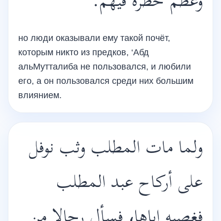
وعظم خطره فيهم.
но люди оказывали ему такой почёт,
которым никто из предков, ‘Абд
альМутталиба не пользовался, и любили
его, а он пользовался среди них большим
влиянием.
ولما مات المطلب وثب نوفل
على أركاح عبد المطلب
فغصبه إياها، فسأل رجالا من