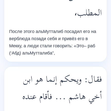
المطلب،
После этого альМутталиб посадил его на
верблюда позади себя и привёз его в
Мекку, а люди стали говорить: «Это– раб
(‘Абд) альМутталиба”,
فقال: ويحكم إنما هو ابن
أخي هاشم ... فأقام عنده