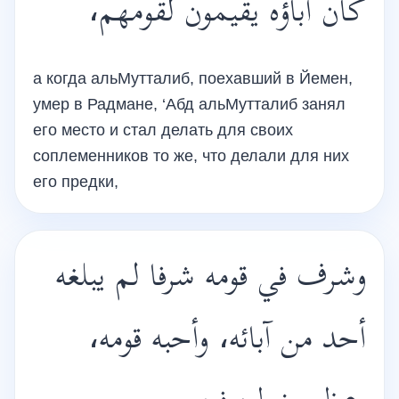
كان آباؤه يقيمون لقومهم،
а когда альМутталиб, поехавший в Йемен,
умер в Радмане, ‘Абд альМутталиб занял
его место и стал делать для своих
соплеменников то же, что делали для них
его предки,
وشرف في قومه شرفا لم يبلغه
أحد من آبائه، وأحبه قومه،