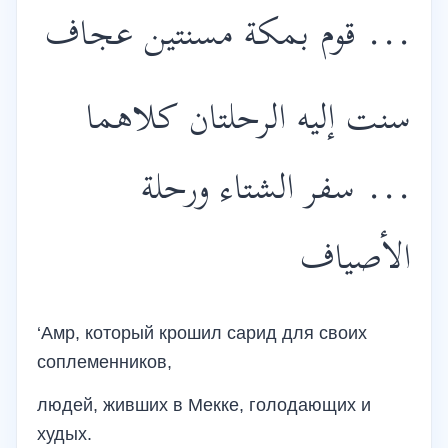
... قوم بمكة مسنتين عجاف
سنت إليه الرحلتان كلاهما
... سفر الشتاء ورحلة
الأصياف
‘Амр, который крошил сарид для своих
соплеменников,
людей, живших в Мекке, голодающих и
худых.