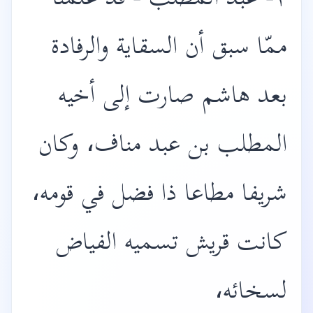
٢- عبد المطلب - قد علمنا
ممّا سبق أن السقاية والرفادة
بعد هاشم صارت إلى أخيه
المطلب بن عبد مناف، وكان
شريفا مطاعا ذا فضل في قومه،
كانت قريش تسميه الفياض
لسخائه،