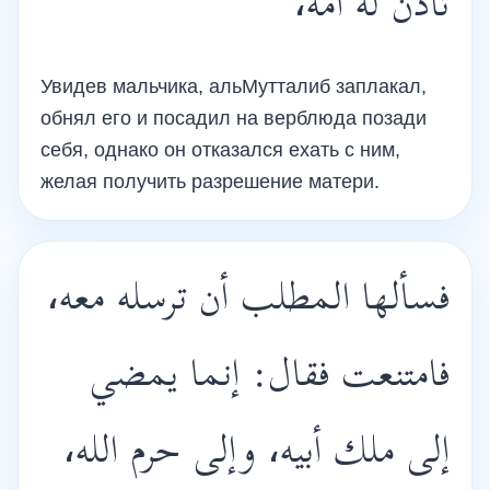
تأذن له أمه،
Увидев мальчика, альМутталиб заплакал,
обнял его и посадил на верблюда позади
себя, однако он отказался ехать с ним,
желая получить разрешение матери.
فسألها المطلب أن ترسله معه،
فامتنعت فقال: إنما يمضي
إلى ملك أبيه، وإلى حرم الله،