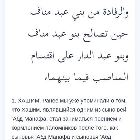
والرفادة من بني عبد مناف
حين تصالح بنو عبد مناف
وبنو عبد الدار على اقتسام
المناصب فيما بينهما،
1. ХАШИМ. Ранее мы уже упоминали о том,
что Хашим, являвшийся одним из сыно вей
‘Абд Манафа, стал заниматься поением и
кормлением паломников после того, как
сыновья ‘Абд Манафа и сыновья ‘Абд