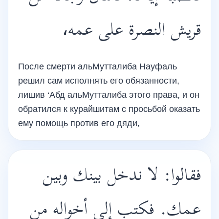
قريش النصرة على عمه،
После смерти альМутталиба Науфаль
решил сам исполнять его обязанности,
лишив ‘Абд альМутталиба этого права, и он
обратился к курайшитам с просьбой оказать
ему помощь против его дяди,
فقالوا: لا ندخل بينك وبين
عمك. فكتب إلى أخواله من