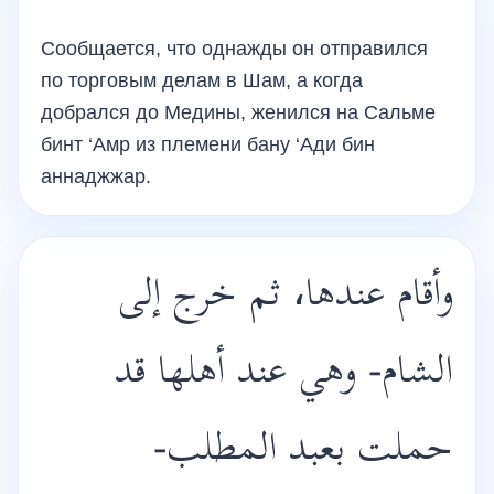
Сообщается, что однажды он отправился
по торговым делам в Шам, а когда
добрался до Медины, женился на Сальме
бинт ‘Амр из племени бану ‘Ади бин
аннаджжар.
وأقام عندها، ثم خرج إلى
الشام- وهي عند أهلها قد
حملت بعبد المطلب-