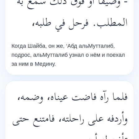
- وصيفا أو فوق ذلك سمع به
المطلب. فرحل في طلبه،
Когда Шайба, он же, ‘Абд альМутталиб,
подрос, альМутталиб узнал о нём и поехал
за ним в Медину.
فلما رآه فاضت عيناه، وضمه،
وأردفه على راحلته، فامتنع حتى