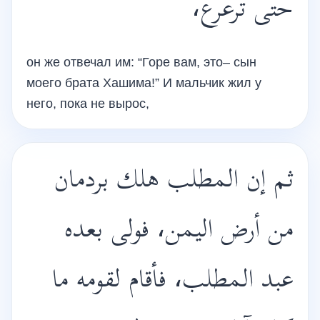
حتى ترعرع،
он же отвечал им: “Горе вам, это– сын
моего брата Хашима!” И мальчик жил у
него, пока не вырос,
ثم إن المطلب هلك بردمان
من أرض اليمن، فولى بعده
عبد المطلب، فأقام لقومه ما