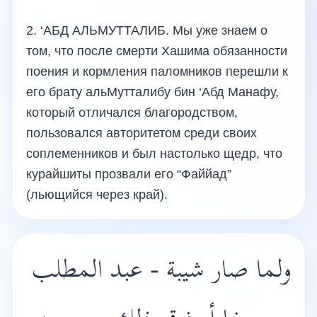
2. ‘АБД АЛЬМУТТАЛИБ. Мы уже знаем о
том, что после смерти Хашима обязанности
поения и кормления паломников перешли к
его брату альМутталибу бин ‘Абд Манафу,
который отличался благородством,
пользовался авторитетом среди своих
соплеменников и был настолько щедр, что
курайшиты прозвали его “Файйад”
(льющийся через край).
ولما صار شيبة - عبد المطلب