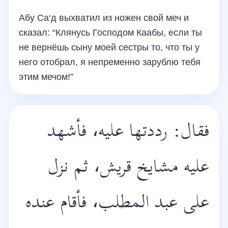
Абу Са‘д выхватил из ножен свой меч и
сказал: “Клянусь Господом Каабы, если ты
не вернёшь сыну моей сестры то, что ты у
него отобрал, я непременно зарублю тебя
этим мечом!”
فقال: رددتها عليه، فأشهد
عليه مشايخ قريش، ثم نزل
على عبد المطلب، فأقام عنده