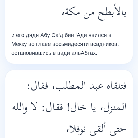
بالأبطح من مكة،
и его дядя Абу Са‘д бин ‘Ади явился в
Мекку во главе восьмидесяти всадников,
остановившись в вади альАбтах.
فتلقاه عبد المطلب، فقال:
المنزل، يا خال! فقال: لا والله
حتى ألقى نوفلا،