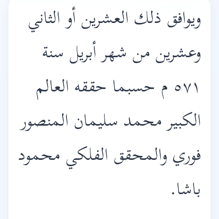
ويوافق ذلك العشرين أو الثاني
وعشرين من شهر أبريل سنة
٥٧١ م حسبما حققه العالم
الكبير محمد سليمان المنصور
فوري والمحقق الفلكي محمود
باشا.