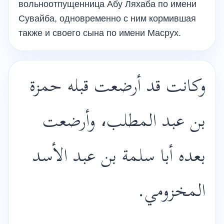
вольноотпущенница Абу Ляхаба по имени
Сувайба, одновременно с ним кормившая
также и своего сына по имени Масрух.
وكانت قد أرضعت قبله حمزة
بن عبد المطلب، وأرضعت
بعده أبا سلمة بن عبد الأسد
المخزومي.