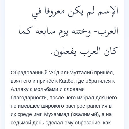
الإسم لم يكن معروفا في
العرب- وختنه يوم سابعه كما
كان العرب يفعلون.
Обрадованный ‘Абд альМутталиб пришёл,
взял его и принёс к Каабе, где обратился к
Аллаху с мольбами и словами
благодарности, после чего избрал для него
не имевшее широкого распространения в
их среде имя Мухаммад (хвалимый), а на
седьмой день сделал ему обрезание, как