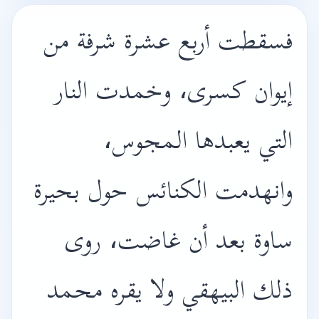
فسقطت أربع عشرة شرفة من
إيوان كسرى، وخمدت النار
التي يعبدها المجوس،
وانهدمت الكنائس حول بحيرة
ساوة بعد أن غاضت، روى
ذلك البيهقي ولا يقره محمد