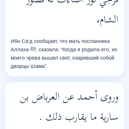
فرجي نور أضاءت له قصور
الشام،
Ибн Са‘д сообщает, что мать посланника
Аллаха ﷺ, сказала: “Когда я родила его, из
моего чрева вышел свет, озаривший собой
дворцы Шама”.
وروى أحمد عن العرباض بن
سارية ما يقارب ذلك .