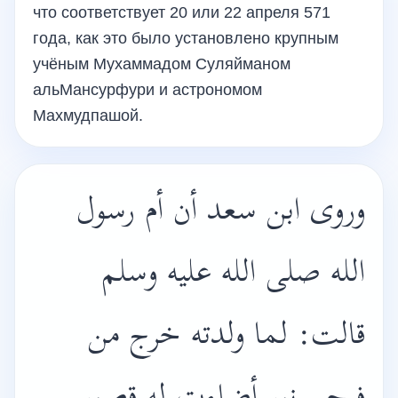
что соответствует 20 или 22 апреля 571
года, как это было установлено крупным
учёным Мухаммадом Суляйманом
альМансурфури и астрономом
Махмудпашой.
وروى ابن سعد أن أم رسول
الله صلى الله عليه وسلم
قالت: لما ولدته خرج من