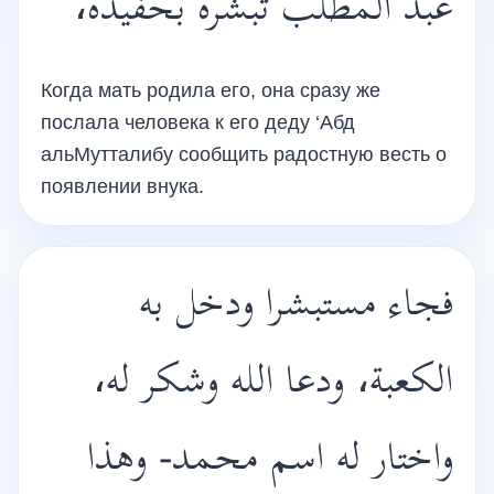
عبد المطلب تبشره بحفيده،
Когда мать родила его, она сразу же
послала человека к его деду ‘Абд
альМутталибу сообщить радостную весть о
появлении внука.
فجاء مستبشرا ودخل به
الكعبة، ودعا الله وشكر له،
واختار له اسم محمد- وهذا