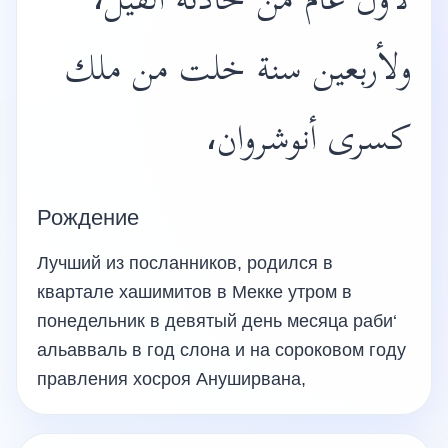
لأول عام من حادثة الفيل،
ولأربعين سنة خلت من ملك
كسرى أنوشروان،
Рождение
Лучший из посланников, родился в
квартале хашимитов в Мекке утром в
понедельник в девятый день месяца раби‘
альавваль в год слона и на сороковом году
правления хосроя Ануширвана,