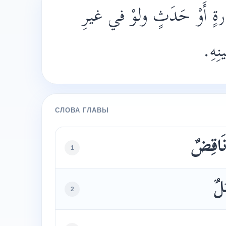
ٍ أَوْ حَدَثٍ ولوْ في غيرِ
ِهِ.
СЛОВА ГЛАВЫ
نَاقِضٌ
1
لٌ
2