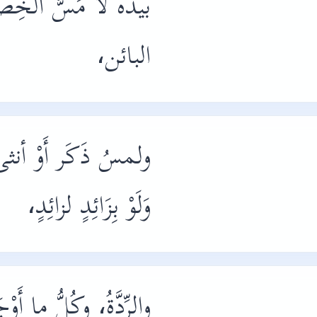
بيده لاَ مَسُّ الخِ
البائن،
ولمسُ ذَكَر أَوْ أنثى 
وَلَوْ بِزَائِدٍ لزائِدٍ،
والرِّدَّةُ، وكُلُّ ما أَ