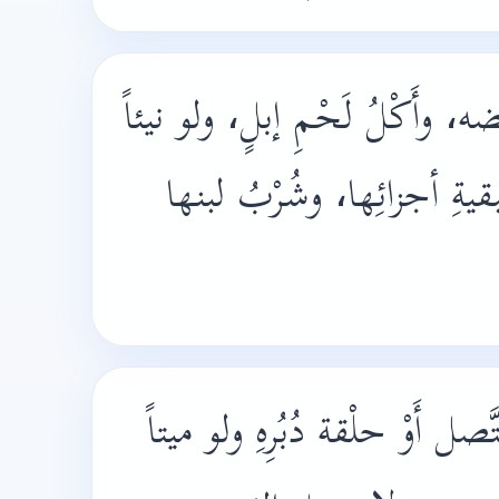
ضه، وأَكْلُ لَحْمِ إبلٍ، ولو نيئاً
بقيةِ أجزائِها، وشُرْبُ لبنها
َّصل أَوْ حلْقة دُبُرِهِ ولو ميتاً