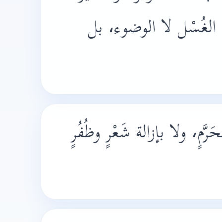
بُ الغُسْل لا الوضوء، بل
رَّمٍ، ولا بإزالة شَعْرٍ وظُفُرٍ