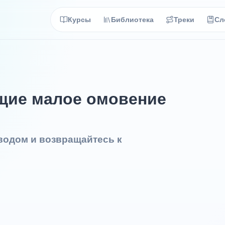
Курсы
Библиотека
Треки
Сл
ющие малое омовение
еводом и возвращайтесь к