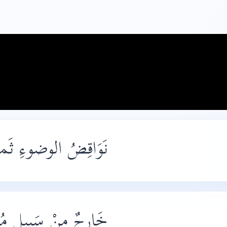
نَوَاقِضُ الوضوءِ ثَما
خَارِجٌ مِنْ سَبِيلٍ مُط