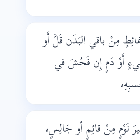
ائِطٍ مِنْ باقي البَدَن قَلَّ أَو
يءٍ أَوْ دَمٍ إِن فَحُشَ في
بِهِ،
َ نَوْمٍ مِنْ قائِمٍ أو جَالِسٍ،