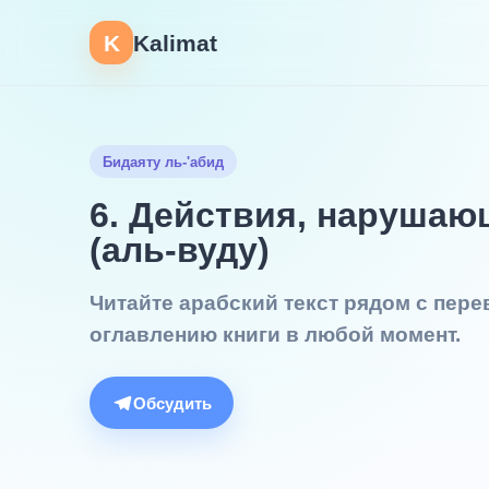
K
Kalimat
Бидаяту ль-'абид
6. Действия, наруша
(аль-вуду)
Читайте арабский текст рядом с пер
оглавлению книги в любой момент.
Обсудить