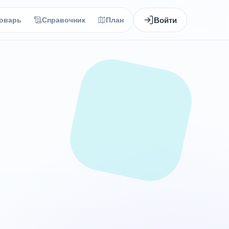
Войти
оварь
Справочник
План