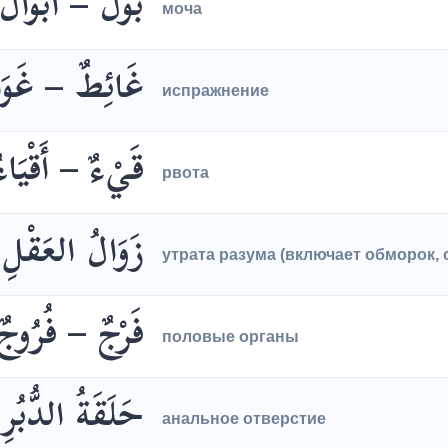
بَوْلٌ – أَبْوَالٌ
моча
غَائِطٌ – غَوَا
испражнение
قَيْءٌ – أَقْيَاءٌ
рвота
زَوَالُ العَقْلِ
утрата разума (включает обморок, 
فَرْجٌ – فُرُوجٌ
половые органы
حَلَقَةُ الدُّبُرِ
анальное отверстие