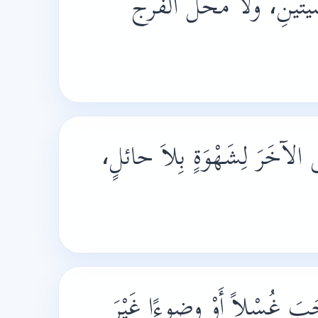
صْيتينِ، ولا محل الفرج
الآخَرَ لِشَهْوَةٍ بِلاَ حائلٍ،
وْجَبَ غُسْلاً أَوْ وضوءًا غَيْرَ