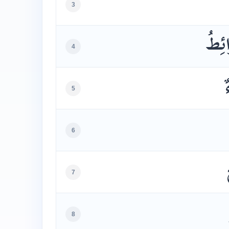
3
ئِطُ
4
5
6
7
8