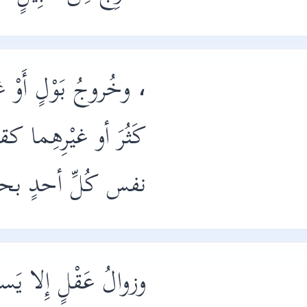
، وخُروجُ بَوْلٍ أَوْ غ
كَثُرَ أو غيْرِهِما كق
نفس كُلِّ أحدٍ بحس
وزوالُ عَقْلٍ إِلا يَسير