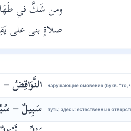
ومن شَكَّ في طَهَارة
صلاةٍ بنى على يَقِين
النَّوَاقِضُ – 
нарушающие омовение (букв. "то, 
سَبِيلٌ – سُبُ
путь; здесь: естественные отверст