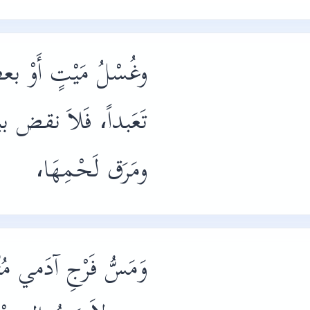
وغُسْلُ مَيْتٍ أَوْ بع
تَعَبداً، فَلاَ نقض ب
ومَرَق لَحْمِهَا،
وَمَسُّ فَرْجِ آدَمي مُت