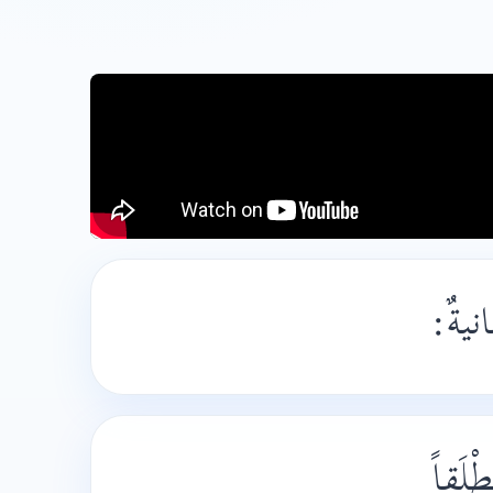
نيةٌ:
ْلَقاً