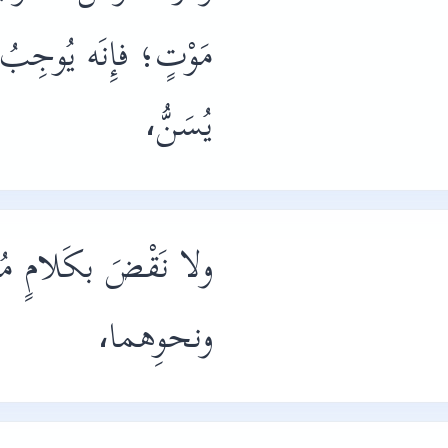
مَوْتٍ؛ فإِنَه يُوجِ
يُسَنُّ،
ولا نَقْضَ بكَلامٍ مُحَ
ونحوِهما،