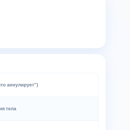
что аннулирует")
ия тела