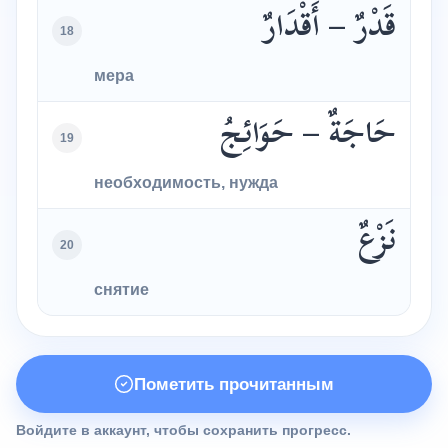
قَدْرٌ – أَقْدَارٌ
18
мера
حَاجَةٌ – حَوَائِجُ
19
необходимость, нужда
نَزْعٌ
20
снятие
Пометить прочитанным
Войдите в аккаунт, чтобы сохранить прогресс.