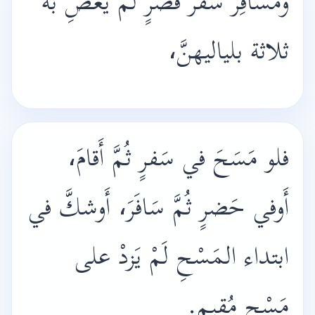
ومُسَافِرٌ سَفَرَ قَصْرٍ لَم يَعْصِ به
ثلاثة بلياليهنَّ،
فلو مَسَحَ في سَفرٍ ثُمَّ أَقامَ،
أَوفي حَضرٍ ثُمَّ سَافَرَ، أَوشكَّ في
ابتداء المَسْحِ لَمْ يَزدْ على
مَسْحِ مُقيمٍ.