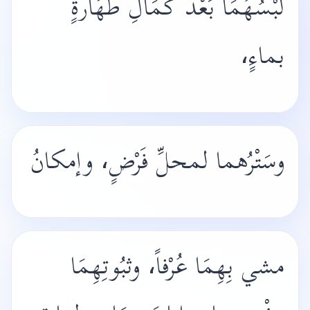
لُبْسُهُمَا بَعْدَ كَمَالِ طَهَارةٍ
بماءٍ،
وسَتْرُهما لمحلِّ فَرْضٍ، وإمكانُ
مشي بِهِمَا عُرْفاً، وثبُوتِهِمَا