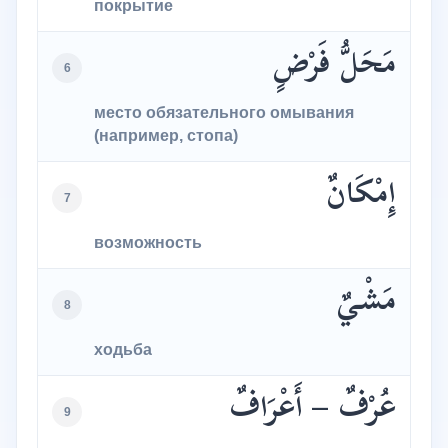
покрытие
مَحَلُّ فَرْضٍ
6
место обязательного омывания
(например, стопа)
إِمْكَانٌ
7
возможность
مَشْيٌ
8
ходьба
عُرْفٌ – أَعْرَافٌ
9