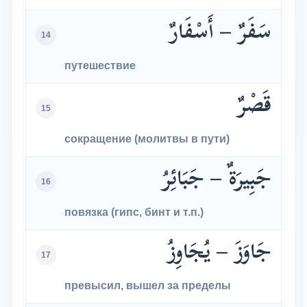
سَفَرٌ – أَسْفَارٌ
14
путешествие
قَصْرٌ
15
сокращение (молитвы в пути)
جَبِيرَةٌ – جَبَائِرُ
16
повязка (гипс, бинт и т.п.)
جَاوَزَ – يُجَاوِزُ
17
превысил, вышел за пределы