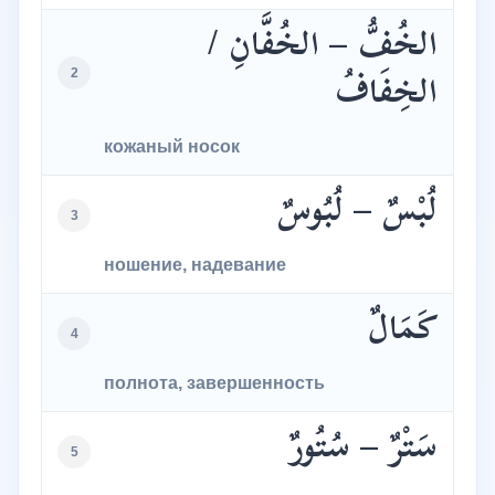
الخُفُّ – الخُفَّانِ /
2
الخِفَافُ
кожаный носок
لُبْسٌ – لُبُوسٌ
3
ношение, надевание
كَمَالٌ
4
полнота, завершенность
سَتْرٌ – سُتُورٌ
5