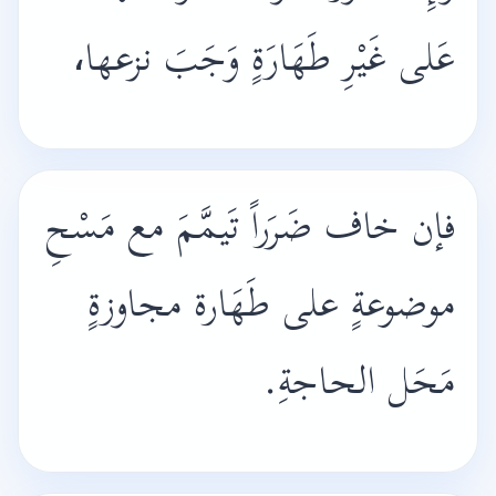
عَلى غَيْرِ طَهَارَةٍ وَجَبَ نزعها،
فإن خاف ضَرَراً تَيمَّمَ مع مَسْحِ
موضوعةٍ على طَهَارة مجاوزةٍ
مَحَل الحاجةِ.