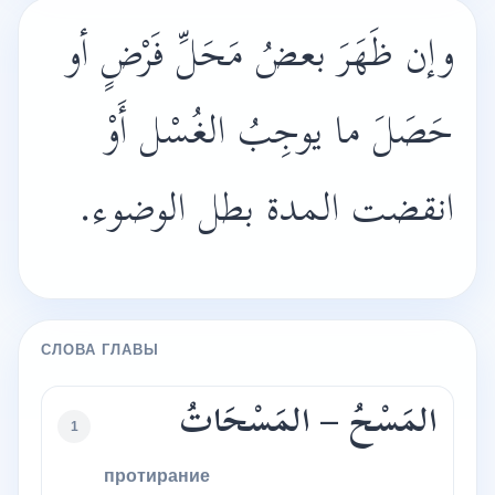
وإن ظَهَرَ بعضُ مَحَلِّ فَرْضٍ أو
حَصَلَ ما يوجِبُ الغُسْل أَوْ
انقضت المدة بطل الوضوء.
СЛОВА ГЛАВЫ
المَسْحُ – المَسْحَاتُ
1
протирание