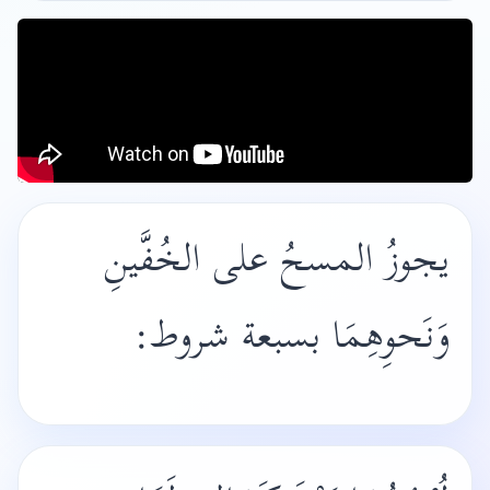
يجوزُ المسحُ على الخُفَّينِ
وَنَحوِهِمَا بسبعة شروط: