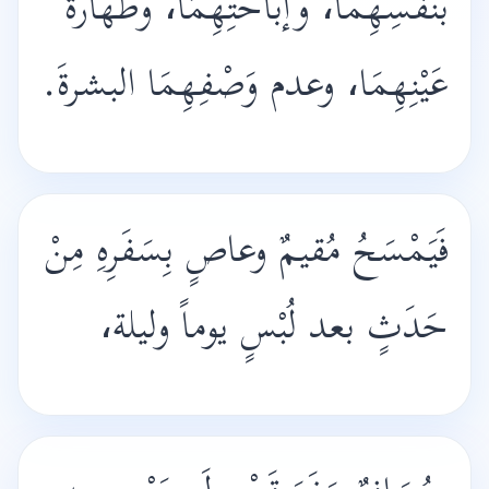
بنفْسِهِما، وإباحَتِهِمَا، وطهارة
عَيْنِهِمَا، وعدم وَصْفِهِمَا البشرةَ.
فَيَمْسَحُ مُقيمٌ وعاصٍ بِسَفَرِهِ مِنْ
حَدَثٍ بعد لُبْسٍ يوماً وليلة،