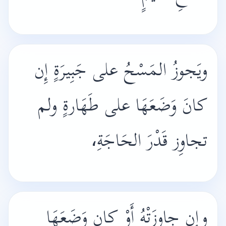
ويَجوزُ المَسْحُ على جَبِيرَةٍ إِن
كانَ وَضَعَهَا على طَهَارةٍ ولم
تجاوِز قَدْرَ الحَاجَةِ،
وإِن جاوزَتْهُ أَوْ كان وَضَعَهَا