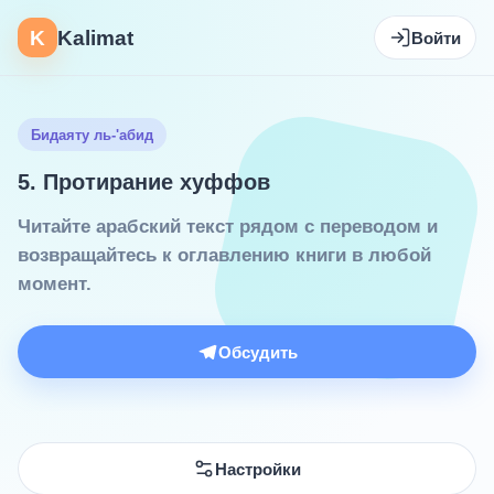
K
Kalimat
Войти
Бидаяту ль-'абид
5. Протирание хуффов
Читайте арабский текст рядом с переводом и
возвращайтесь к оглавлению книги в любой
момент.
Обсудить
Настройки