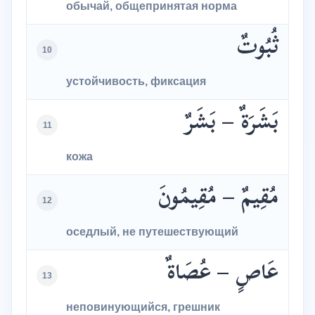
обычай, общепринятая норма
ثُبُوتٌ
10
устойчивость, фиксация
بَشَرَةٌ – بَشَرٌ
11
кожа
مُقِيمٌ – مُقِيمُونَ
12
оседлый, не путешествующий
عَاصٍ – عُصَاةٌ
13
неповинующийся, грешник