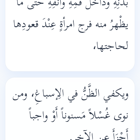
بَدَنِهِ وداخلَ فَمِهِ وأنفِهِ حتَّى ما
يظْهرُ منه فرج امرأةٍ عِنْدَ قعودِها
لحاجتها،
ويكفي الظَّنُّ في الِإسباغِ، ومن
نوى غُسْلاً مَسنوناً أَوْ واجباً
أَجْزَأَ عن الآخر.