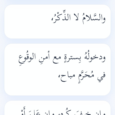
والسَّلامُ لا الذِّكْرُ،
ودخولُهُ بِسترةٍ مع أمنِ الوقُوعِ
في مُحَرَّمٍ مباح،
وإن خِيفَ كُرِه، وإن عَلِمَ أَوْ