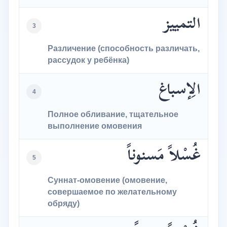
التمييز
3
Различение (способность различать,
рассудок у ребёнка)
الِإسباغ
4
Полное обливание, тщательное
выполнение омовения
غُسْلاً مَسنوناً
5
Суннат-омовение (омовение,
совершаемое по желательному
обряду)