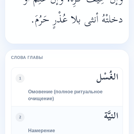
دخلتْهُ أنثى بلا عُذْرٍ حَرُمَ.
СЛОВА ГЛАВЫ
الغُسْل
1
Омовение (полное ритуальное
очищение)
النيَّة
2
Намерение