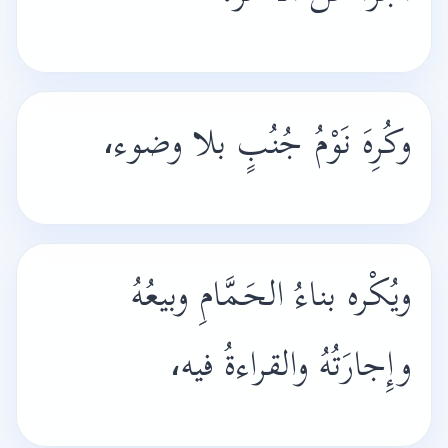
وكُرِهَ نَوْمُ جُنُبٍ بلا وضوء،
ويُكْره بناءُ الحَمَّامِ وبيعُهُ
وإِجارَتُهُ والقراءةُ فيه،