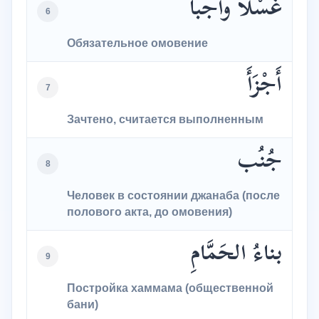
غُسْلاً واجباً
6
Обязательное омовение
أَجْزَأَ
7
Зачтено, считается выполненным
جُنُب
8
Человек в состоянии джанаба (после
полового акта, до омовения)
بناءُ الحَمَّامِ
9
Постройка хаммама (общественной
бани)