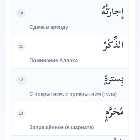
إِجارَتُهُ
10
Сдача в аренду
الذِّكْرُ
11
Поминание Аллаха
بِسترةٍ
12
С покрытием, с прикрытием (тела)
مُحَرَّمٍ
13
Запрещённое (в шариате)