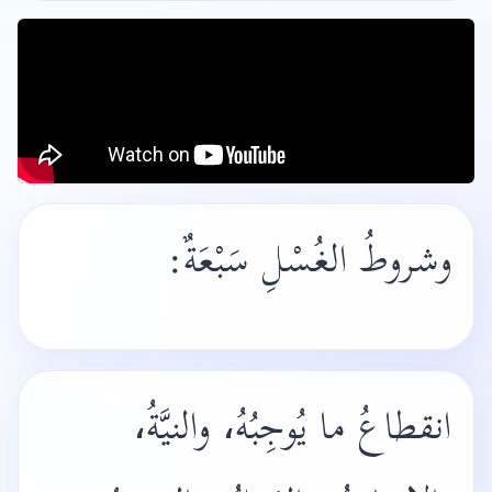
وشروطُ الغُسْلِ سَبْعَةٌ:
انقطاعُ ما يُوجِبُهُ، والنيَّةُ،