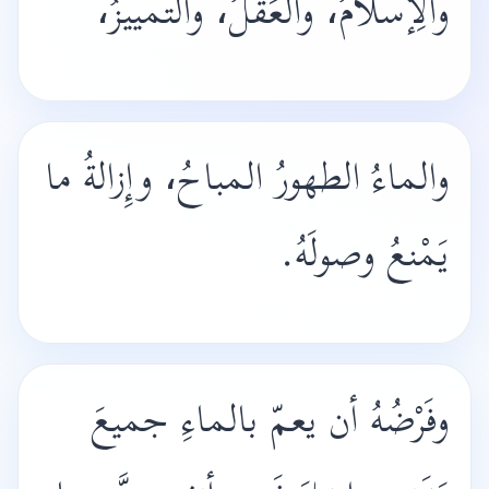
والِإسلامُ، والعَقلُ، والتمييزُ،
والماءُ الطهورُ المباحُ، وإِزالةُ ما
يَمْنعُ وصولَهُ.
وفَرْضُهُ أن يعمّ بالماءِ جميعَ