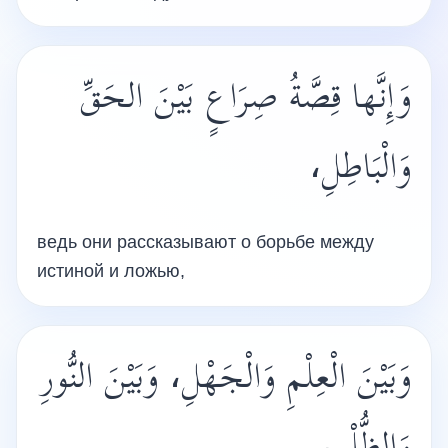
وَإِنَّها قِصَّةُ صِرَاعٍ بَيْنَ الحَقِّ
وَالْبَاطِلِ،
ведь они рассказывают о борьбе между
истиной и ложью,
وَبَيْنَ الْعِلْمِ وَالْجَهْلِ، وَبَيْنَ النُّورِ