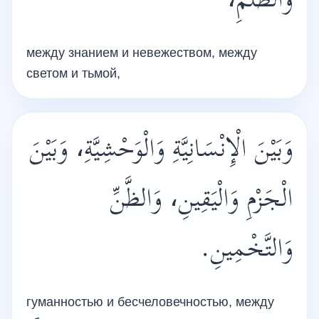
وَالظُّلْمِ،
между знанием и невежеством, между
светом и тьмой,
وَبَيْنَ الْإِنْسَانِيَّةِ وَالْوَحْشِيَّةِ، وَبَيْنَ
الْجَزْمِ وَالْيَقِينِ، وَالظَّنِّ
وَالتَّخْمِينِ.
гуманностью и бесчеловечностью, между