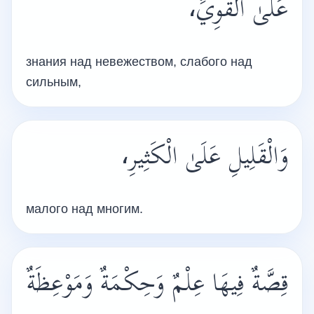
عَلَىٰ الْقَوِيِّ،
знания над невежеством, слабого над
сильным,
وَالْقَلِيلِ عَلَىٰ الْكَثِيرِ،
малого над многим.
قِصَّةٌ فِيهَا عِلْمٌ وَحِكْمَةٌ وَمَوْعِظَةٌ