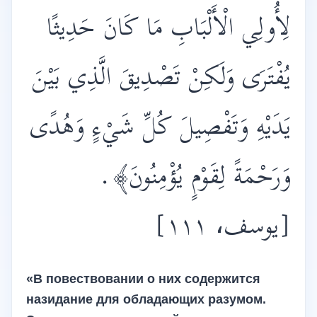
لِأُولِي الْأَلْبَابِ مَا كَانَ حَدِيثًا
يُفْتَرَى وَلَكِنْ تَصْدِيقَ الَّذِي بَيْنَ
يَدَيْهِ وَتَفْصِيلَ كُلِّ شَيْءٍ وَهُدًى
.
وَرَحْمَةً لِقَوْمٍ يُؤْمِنُونَ﴾
[يوسف، ١١١]
«В повествовании о них содержится
назидание для обладающих разумом.