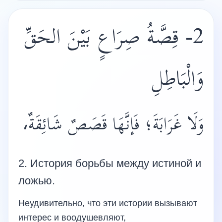
2- قِصَّةُ صِرَاعٍ بَيْنَ الحَقِّ
وَالْبَاطِلِ
وَلَا غَرَابَةَ؛ فَإنَّهَا قَصَصٌ شَائِقَةٌ،
2. История борьбы между истиной и
ложью.
Неудивительно, что эти истории вызывают
интерес и воодушевляют,