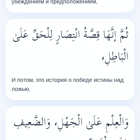
убеждением и предположением,
ثُمَّ إنَّهَا قِصَّةُ انْتِصَارٍ لِلْحَقِّ عَلَىٰ
الْبَاطِلِ،
И потом, это история о победе истины над
ложью,
وَالْعِلْمِ عَلَىٰ الْجَهْلِ، وَالضَّعِيفِ