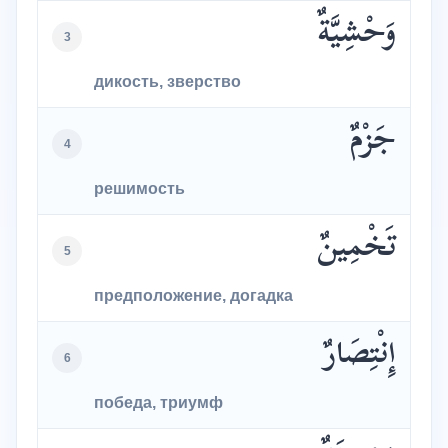
وَحْشِيَّةٌ
3
дикость, зверство
جَزْمٌ
4
решимость
تَخْمِينٌ
5
предположение, догадка
إِنْتِصَارٌ
6
победа, триумф