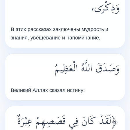
وَذِكْرَى،
В этих рассказах заключены мудрость и
знания, увещевание и напоминание,
وَصَدَقَ اللَّهُ الْعَظِيمُ
Великий Аллах сказал истину:
﴿لَقَدْ كَانَ فِي قَصَصِهِمْ عِبْرَةٌ