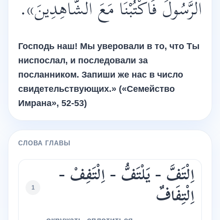
الرَّسُولَ فَاكْتُبْنَا مَعَ الشَّاهِدِينَ».
Господь наш! Мы уверовали в то, что Ты
ниспослал, и последовали за
посланником. Запиши же нас в число
свидетельствующих.» («Семейство
Имрана», 52-53)
СЛОВА ГЛАВЫ
اِلْتَفَّ - يَلْتَفُّ - اِلْتَفِفْ -
1
اِلْتِفَافٌ