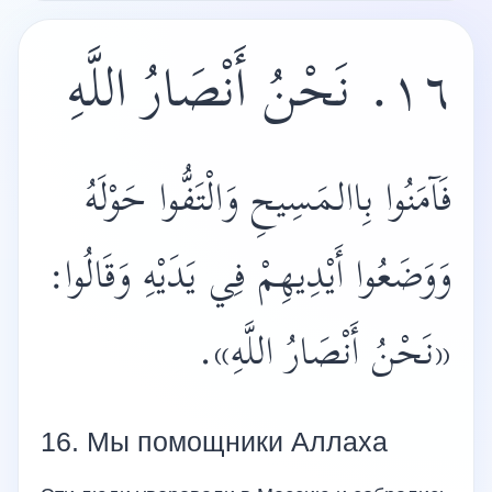
١٦. نَحْنُ أَنْصَارُ اللَّهِ
فَآمَنُوا بِاالمَسِيحِ وَالْتَفُّوا حَوْلَهُ
وَوَضَعُوا أَيْدِيهِمْ فِي يَدَيْهِ وَقَالُوا:
«نَحْنُ أَنْصَارُ اللَّهِ».
16. Мы помощники Аллаха