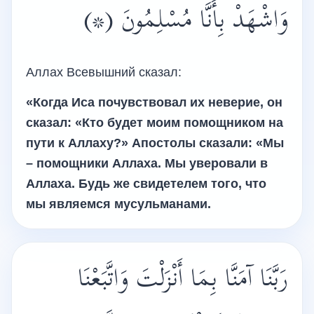
وَاشْهَدْ بِأَنَّا مُسْلِمُونَ (*)
Аллах Всевышний сказал:
«Когда Иса почувствовал их неверие, он
сказал: «Кто будет моим помощником на
пути к Аллаху?» Апостолы сказали: «Мы
– помощники Аллаха. Мы уверовали в
Аллаха. Будь же свидетелем того, что
мы являемся мусульманами.
رَبَّنَا آمَنَّا بِمَا أَنْزَلْتَ وَاتَّبَعْنَا