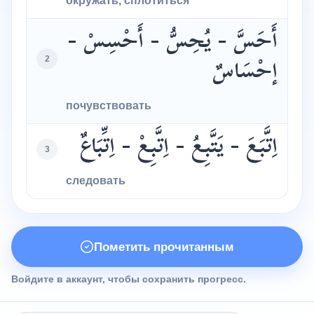
окружать, сплотиться
أَحَسَّ - يُحِسُّ - أَحْسِسْ -
2
إحْسَاسٌ
почувствовать
اِتَّبَعَ - يَتَّبِعُ - اِتَّبِعْ - اِتِّبَاعٌ
3
следовать
Пометить прочитанным
Войдите в аккаунт, чтобы сохранить прогресс.