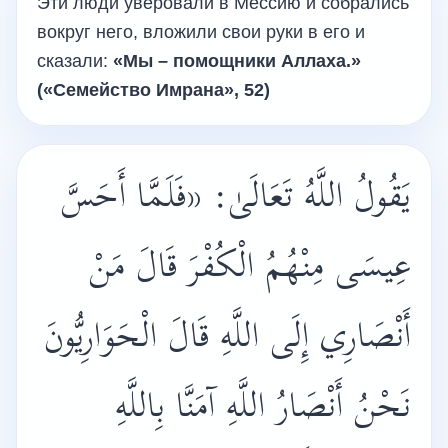
Эти люди уверовали в Мессию и собрались
вокруг него, вложили свои руки в его и
сказали:
«Мы – помощники Аллаха.»
(«Семейство Имрана», 52)
يَقُولُ اللَّهُ تَعَالَىٰ:
«فَلَمَّا أَحَسَّ
عِيسَى مِنْهُمُ الْكُفْرَ قَالَ مَنْ
أَنْصَارِي إِلَى اللَّهِ قَالَ الْحَوَارِيُّونَ
نَحْنُ أَنْصَارُ اللَّهِ آمَنَّا بِاللَّهِ