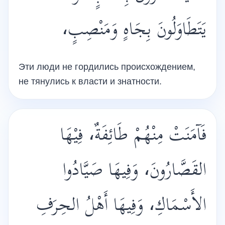
يَتَطَاوَلُونَ بِجَاهٍ وَمَنْصِبٍ،
Эти люди не гордились происхождением,
не тянулись к власти и знатности.
فَآمَنَتْ مِنْهُمْ طَائِفَةٌ، فِيْهَا
القَصَّارُونَ، وَفِيهَا صَيَّادُوا
الأَسْمَاكِ، وَفِيهَا أَهْلُ الحِرَفِ