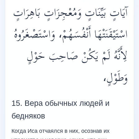
آيَاتٍ بَيِّنَاتٍ وَمُعْجِزَاتٍ بَاهِرَاتٍ
اسْتَيْقَنَتْهَا أَنْفُسَهُمْ، وَاسْتَصْغَرُوهُ
لِأَنَّهُ لَمْ يَكُنْ صَاحِبَ حَوْلٍ
وَطَوْلٍ،
15. Вера обычных людей и
бедняков
Когда Иса отчаялся в них, осознав их