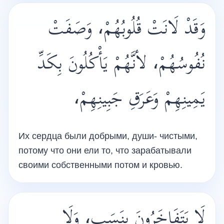
وَقَدْ لَانَتْ قُلُوبُهُمْ، وَصَفَتْ
نُفُوسُهُمْ، لأنَّهُمْ يَأْكُلُونَ بِكَدِّ
يَمِينِهِمْ وَعَرَقِ جَبِينِهِمْ،
Их сердца были добрыми, души- чистыми,
потому что они ели то, что зарабатывали
своими собственными потом и кровью.
لَا يَتَفَاخَرُونَ بِنَسَبٍ، وَلَا