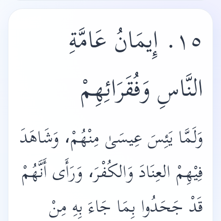
١٥. إِيمَانُ عَامَّةِ
النَّاسِ وَفُقَرَائِهِمْ
وَلَمَّا يَئِسَ عِيسَىٰ مِنْهُمْ، وَشَاهَدَ
فِيْهِمْ العِنَادَ وَالكُفْرَ، وَرَأَى أَنَّهُمْ
قَدْ جَحَدُوا بِمَا جَاءَ بِهِ مِنْ