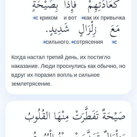
كَعَادَتِهِمْ
فَإِذَا
بِصَيْحَةٍ
с криком
и вот
как их привычка
مَعَ
زِلْزَالٍ
شَدِيدٍ.
сильного.
сотрясения
с
Когда настал третий день, их постигло
наказание. Люди проснулись как обычно, но
вдруг их поразил вопль и сильное
землетрясение.
صَيْحَةٌ تَفَطَّرَتْ مِنْهَا القُلُوبُ