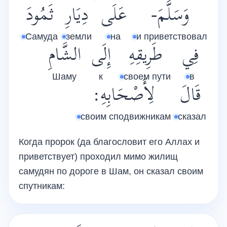
وَسَلَّمَ-
عَلَى
دِيَارِ
ثَمُودَ
Самуда
земли
на
и приветствовал
فِي
طَرِيقِهِ
إِلَى
الشَّامِ
Шаму
к
своем пути
в
قَالَ
لِأَصْحَابِهِ:
своим сподвижникам
сказал
Когда пророк (да благословит его Аллах и
приветствует) проходил мимо жилищ
самудян по дороге в Шам, он сказал своим
спутникам: