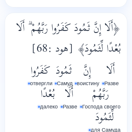
أَلَا إِنَّ ثَمُودَ كَفَرُوا رَبَّهُمْ ۗ أَلَا
﴿
[هود :68]
﴾
بُعْدًا لِّثَمُودَ
أَلَا
إِنَّ
ثَمُودَ
كَفَرُوا
отвергли
Самуд
воистину
Разве
رَبَّهُمْ
أَلَا
بُعْدًا
далеко
Разве
Господа своего
لِّثَمُودَ
для Самуда