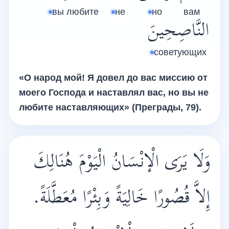
вы любите
не
но
вам
النَّاصِحِينَ
советующих
«О народ мой! Я довел до вас миссию от
моего Господа и наставлял вас, но вы не
любите наставляющих» (Преграды, 79).
وَلَا يَرَى الْإنْسَانُ الْيَوْمَ هُنَالِكَ
إِلاَّ قُصُورًا خَالِيَةً وَبِئْرًا مُعَطَّلَةً.