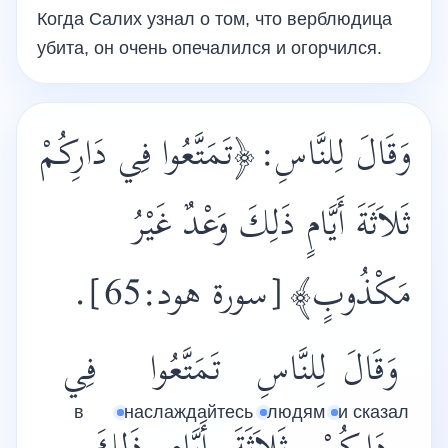
Когда Салих узнал о том, что верблюдица
убита, он очень опечалился и огорчился.
وَقَالَ لِلنَّاسِ:
﴿تَمَتَّعُوا فِي دَارِكُمْ
‏ثَلاَثَةَ أَيَّامٍ ذَلِكَ وَعْدٌ غَيْرُ
مَكْذُوبٍ﴾
[سورة هود:65].
وَقَالَ
لِلنَّاسِ
تَمَتَّعُوا
فِي
в
наслаждайтесь
людям
и сказал