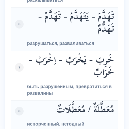
раскалываться
تَهَدَّمَ - يَتَهَدَّمُ - تَهَدَّمْ -
6
تَهَدُّمٌ
разрушаться, разваливаться
خَرِبَ - يَخْرَبُ - اِخْرَبْ -
7
خَرَابٌ
быть разрушенным, превратиться в
развалины
مُعَطَّلَةٌ / مُعَطَّلَاتٌ
8
испорченный, негодный