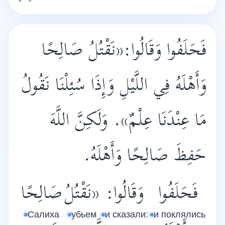
فَحَلَفُوا وَقَالُوا:«نَقْتُلُ صَالِحًا
وَأَهْلَهُ فِي اللَّيْلِ وَإِذَا سُئِلْنَا نَقُولُ
مَا عِنْدَنَا عِلْمٌ». وَلَكِنَّ اللَّهَ
حَفِظَ صَالِحًا وَأَهْلَهُ.
فَحَلَفُوا
وَقَالُوا:
«نَقْتُلُ
صَالِحًا
Салиха
убьем
и сказали:
и поклялись