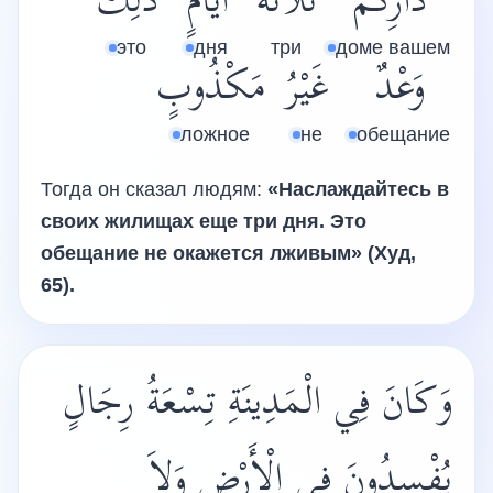
دَارِكُمْ
ثَلاَثَةَ
أَيَّامٍ
ذَلِكَ
это
дня
три
доме вашем
وَعْدٌ
غَيْرُ
مَكْذُوبٍ
ложное
не
обещание
Тогда он сказал людям:
«Наслаждайтесь в
своих жилищах еще три дня. Это
обещание не окажется лживым» (Худ,
65).
وَكَانَ فِي الْمَدِينَةِ تِسْعَةُ رِجَالٍ
يُفْسِدُونَ فِي الْأَرْضِ وَلاَ