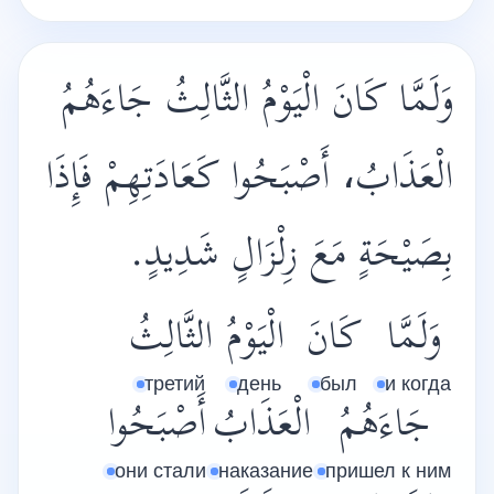
وَلَمَّا كَانَ الْيَوْمُ الثَّالِثُ جَاءَهُمُ
الْعَذَابُ، أَصْبَحُوا كَعَادَتِهِمْ فَإِذَا
بِصَيْحَةٍ مَعَ زِلْزَالٍ شَدِيدٍ.
وَلَمَّا
كَانَ
الْيَوْمُ
الثَّالِثُ
третий
день
был
и когда
جَاءَهُمُ
الْعَذَابُ
أَصْبَحُوا
они стали
наказание
пришел к ним