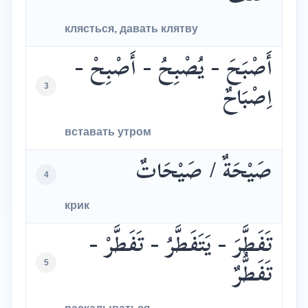
клясться, давать клятву
أَصْبَحَ - يُصْبِحُ - أَصْبِحْ -
3
اِصْبَاحٌ
вставать утром
صَيْحَةٌ / صَيْحَاتٌ
4
крик
تَفَطَّرَ - يَتَفَطَّرُ - تَفَطَّرْ -
5
تَفَطُّرٌ