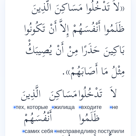
«لاَ تَدْخُلُوا مَسَاكِنَ الَّذِينَ
ظَلَمُوا أَنْفُسَهُمْ إِلاَّ أَنْ تَكُونُوا
بَاكِينَ حَذَرًا مِنْ أَنْ يُصِيبَكُْ
مِثْلُ مَا أَصَابَهُمْ».
لاَ
تَدْخُلُوا
مَسَاكِنَ
الَّذِينَ
тех, которые
жилища
входите
не
ظَلَمُوا
أَنْفُسَهُمْ
самих себя
несправедливо поступили