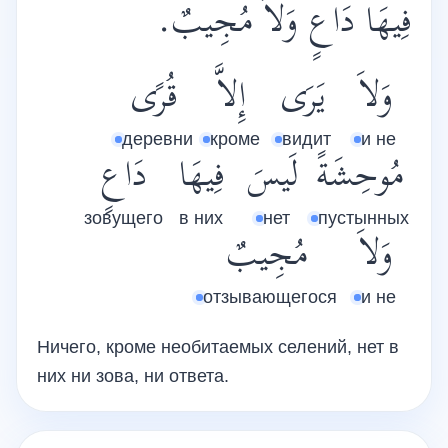
فِيهَا دَاعٍ وَلاَ مُجِيبٌ.
وَلاَ
يَرَى
إِلاَّ
قُرًى
деревни
кроме
видит
и не
مُوحِشَةً
لَيسَ
فِيهَا
دَاعٍ
зовущего
в них
нет
пустынных
وَلاَ
مُجِيبٌ
отзывающегося
и не
Ничего, кроме необитаемых селений, нет в
них ни зова, ни ответа.