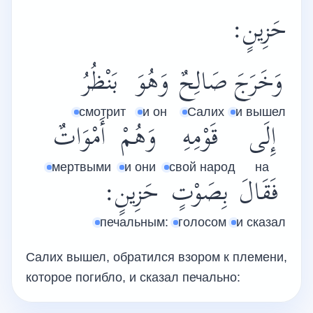
حَزِينٍ:
وَخَرَجَ
صَالِحٌ
وَهُوَ
بَنْظُرُ
смотрит
и он
Салих
и вышел
إِلَى
قَوْمِهِ
وَهُمْ
أَمْوَاتٌ
мертвыми
и они
свой народ
на
فَقَالَ
بِصَوْتٍ
حَزِينٍ:
печальным:
голосом
и сказал
Салих вышел, обратился взором к племени,
которое погибло, и сказал печально: