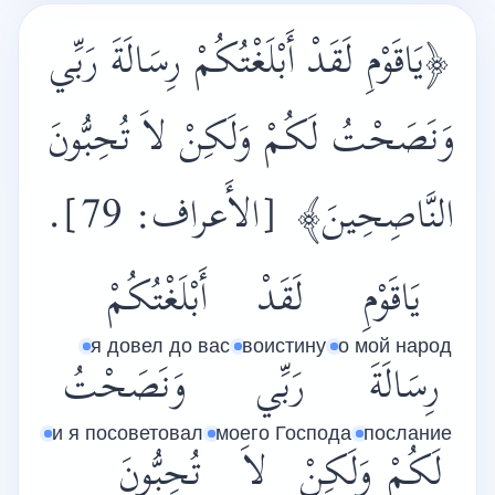
﴿يَاقَوْمِ لَقَدْ أَبْلَغْتُكُمْ رِسَالَةَ رَبِّي
وَنَصَحْتُ لَكُمْ وَلَكِنْ لاَ تُحِبُّونَ
النَّاصِحِينَ﴾
[الأَعراف: 79].
يَاقَوْمِ
لَقَدْ
أَبْلَغْتُكُمْ
я довел до вас
воистину
о мой народ
رِسَالَةَ
رَبِّي
وَنَصَحْتُ
и я посоветовал
моего Господа
послание
لَكُمْ
وَلَكِنْ
لاَ
تُحِبُّونَ