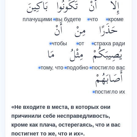
إِلاَّ
أَنْ
تَكُونُوا
بَاكِينَ
плачущими
вы будете
что
кроме
حَذَرًا
مِنْ
أَنْ
чтобы
от
страха ради
يُصِيبَكُمْ
مِثْلُ
مَا
тому, что
подобно
постигло вас
أَصَابَهُمْ
постигло их
«Не входите в места, в которых они
причинили себе несправедливость,
кроме как плача, остерегаясь, что и вас
постигнет то же, что и их».