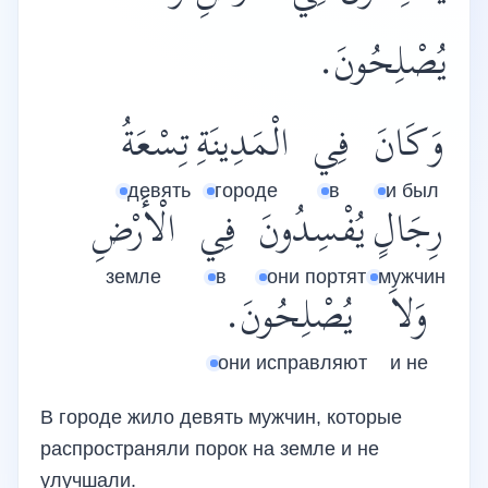
يُصْلِحُونَ.
وَكَانَ
فِي
الْمَدِينَةِ
تِسْعَةُ
девять
городе
в
и был
رِجَالٍ
يُفْسِدُونَ
فِي
الْأَرْضِ
земле
в
они портят
мужчин
وَلاَ
يُصْلِحُونَ.
они исправляют
и не
В городе жило девять мужчин, которые
распространяли порок на земле и не
улучшали.