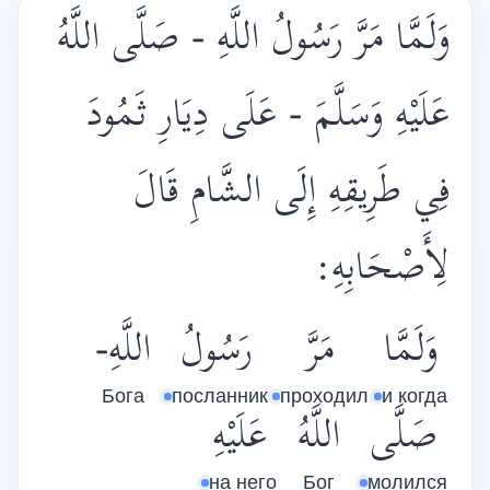
وَلَمَّا مَرَّ رَسُولُ اللَّهِ - صَلَّى اللَّهُ
عَلَيْهِ وَسَلَّمَ - عَلَى دِيَارِ ثَمُودَ
فِي طَرِيقِهِ إِلَى الشَّامِ قَالَ
لِأَصْحَابِهِ:
وَلَمَّا
مَرَّ
رَسُولُ
اللَّهِ-
Бога
посланник
проходил
и когда
صَلَّى
اللَّهُ
عَلَيْهِ
на него
Бог
молился