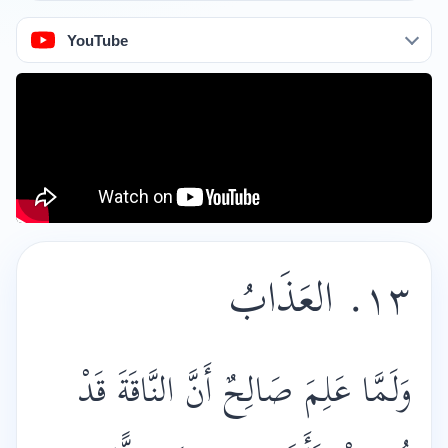
YouTube
١٣. العَذَابُ
وَلَمَّا عَلِمَ صَالِحٌ أَنَّ النَّاقَةَ قَدْ