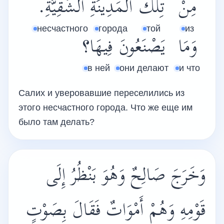
مِنْ
تِلْكَ
الْمَدِينَةِ
الشَّقِيَّةِ.
несчастного
города
той
из
وَمَا
يَصْنَعُونَ
فِيهَا؟
в ней
они делают
и что
Салих и уверовавшие переселились из
этого несчастного города. Что же еще им
было там делать?
وَخَرَجَ صَالِحٌ وَهُوَ بَنْظُرُ إِلَى
قَوْمِهِ وَهُمْ أَمْوَاتٌ فَقَالَ بِصَوْتٍ