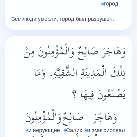
город
Все люди умерли, город был разрушен.
وَهَاجَرَ صَالِحٌ وَالْمُؤْمِنُونَ مِنْ
تِلْكَ الْمَدِينَةِ الشَّقِيَّةِ. وَمَا
يَصْنَعُونَ فِيهَا ؟
وَهَاجَرَ
صَالِحٌ
وَالْمُؤْمِنُونَ
и верующие
Салих
и эмигрировал