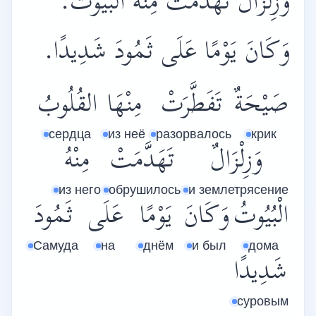
وَزِلْزَالٌ تَهَدَّمَتْ مِنْهُ الْبُيُوتُ.
وَكَانَ يَوْمًا عَلَى ثَمُودَ شَدِيدًا.
صَيْحَةٌ
تَفَطَّرَتْ
مِنْهَا
القُلُوبُ
сердца
из неё
разорвалось
крик
وَزِلْزَالٌ
تَهَدَّمَتْ
مِنْهُ
из него
обрушилось
и землетрясение
الْبُيُوتُ
وَكَانَ
يَوْمًا
عَلَى
ثَمُودَ
Самуда
на
днём
и был
дома
شَدِيدًا
суровым