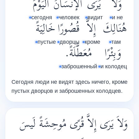
وَلَا
يَرَى
الْإنْسَانُ
الْيَوْمَ
сегодня
человек
видит
и не
هُنَالِكَ
إِلاَّ
قُصُورًا
خَالِيَةً
пустые
дворцы
кроме
там
وَبِئْرًا
مُعَطَّلَةً.
заброшенный
и колодец
Сегодня люди не видят здесь ничего, кроме
пустых дворцов и заброшенных колодцев.
وَلاَ يَرَى إِلاَّ قُرًى مُوحِشَةً لَيسَ