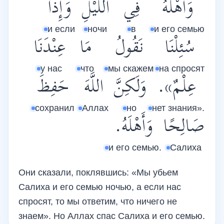
وَأَهْلَهُ
فِي
اللَّيْلِ
وَإِذَا
и если
ночи
в
и его семью
سُئِلْنَا
نَقُولُ
مَا
عِنْدَنَا
у нас
что
мы скажем
на спросят
عِلْمٌ».
وَلَكِنَّ
اللَّهَ
حَفِظَ
сохранил
Аллах
но
нет знания».
صَالِحًا
وَأَهْلَهُ.
и его семью.
Салиха
Они сказали, поклявшись: «Мы убьем
Салиха и его семью ночью, а если нас
спросят, то мы ответим, что ничего не
знаем». Но Аллах спас Салиха и его семью.