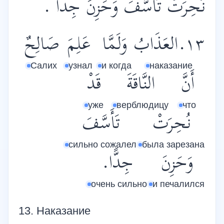
نُحِرَتْ تَأَسَّفَ وَحَزِنَ جِدًّا .
١٣.العَذَابُ
وَلَمَّا
عَلِمَ
صَالِحٌ
Салих
узнал
и когда
наказание
أَنَّ
النَّاقَةَ
قَدْ
уже
верблюдицу
что
نُحِرَتْ
تَأَسَّفَ
сильно сожалел
была зарезана
وَحَزِنَ
جِدًّا.
очень сильно
и печалился
13. Наказание