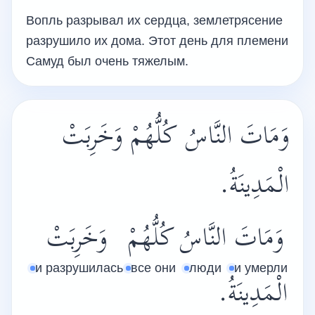
Вопль разрывал их сердца, землетрясение
разрушило их дома. Этот день для племени
Самуд был очень тяжелым.
وَمَاتَ النَّاسُ كُلُّهُمْ وَخَرِبَتْ
الْمَدِينَةُ.
وَمَاتَ
النَّاسُ
كُلُّهُمْ
وَخَرِبَتْ
и разрушилась
все они
люди
и умерли
الْمَدِينَةُ.