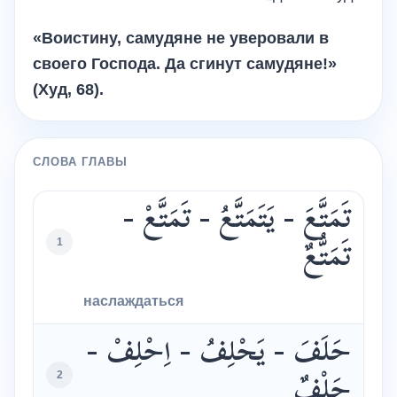
«Воистину, самудяне не уверовали в
своего Господа. Да сгинут самудяне!»
(Худ, 68).
СЛОВА ГЛАВЫ
تَمَتَّعَ - يَتَمَتَّعُ - تَمَتَّعْ -
1
تَمَتُّعٌ
наслаждаться
حَلَفَ - يَحْلِفُ - اِحْلِفْ -
2
حَلْفٌ