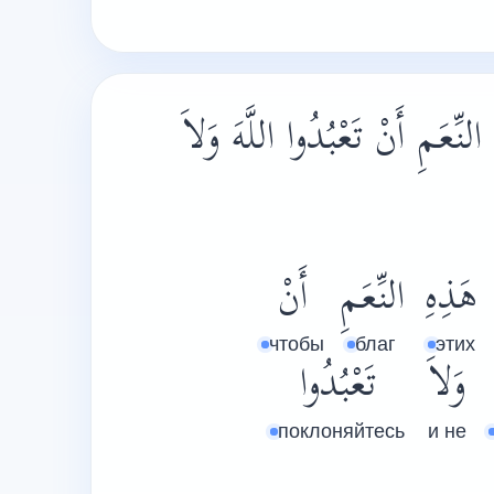
ِعَمِ أَنْ تَعْبُدُوا اللَّهَ وَلاَ
هَذِهِ
النِّعَمِ
أَنْ
чтобы
благ
этих
وَلاَ
تَعْبُدُوا
поклоняйтесь
и не