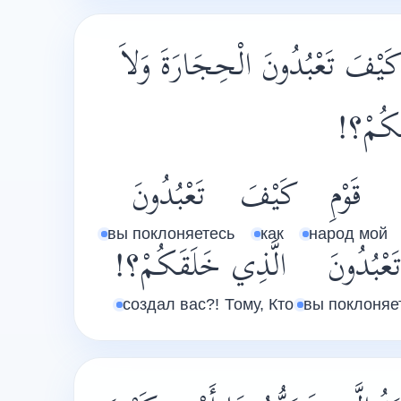
كَيْفَ تَعْبُدُونَ الْحِجَارَةَ وَلاَ
َقَكُمْ؟
قَوْمِ
كَيْفَ
تَعْبُدُونَ
вы поклоняетесь
как
народ мой
تَعْبُدُونَ
الَّذِي
خَلَقَكُمْ؟!
создал вас?!
Тому, Кто
вы поклоняе