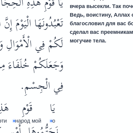
يَا قَوْمِ هَذِهِ الْحِجَا
вчера высекли. Так по
Ведь, воистину, Аллах 
تَعْبُدُونَهَا الْيَوْمَ إِنّ
благословил для вас бо
сделал вас преемникам
لَكُمْ فِي الْأَمْوَالِ وَ.
могучие тела.
وَجَعَلَكُمْ خُلَفَاءَ مِنْ
فِي الْجِسْمِ.
يَا
قَوْمِ
هَذِ
эти
народ мой
о
نَحَتُّمُوهَا
أَمْسِ
ك