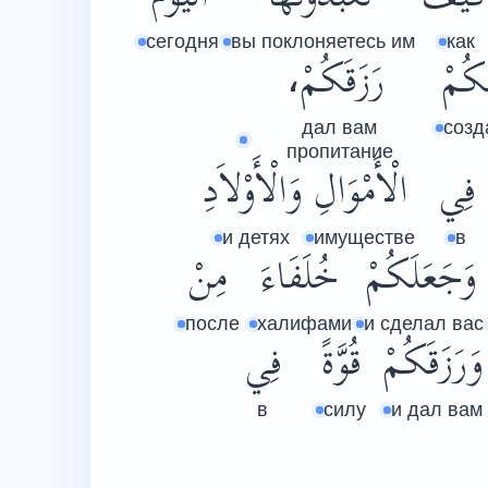
сегодня
вы поклоняетесь им
как
كُمْ
رَزَقَكُمْ،
дал вам
созд
пропитание
فِي
الْأَمْوَالِ
وَالْأَوْلاَدِ
и детях
имуществе
в
وَجَعَلَكُمْ
خُلَفَاءَ
مِنْ
после
халифами
и сделал вас
وَرَزَقَكُمْ
قُوَّةً
فِي
в
силу
и дал вам