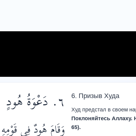
٦. دَعْوَةُ هُودٍ
6. Призыв Худа
Худ предстал в своем н
Поклоняйтесь Аллаху. Н
وَقَامَ هُودٌ فِي قَوْمِه:
65).