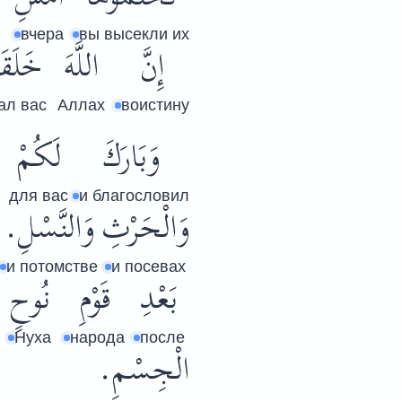
вчера
вы высекли их
إِنَّ
اللَّهَ
خَلَقَ
ал вас
Аллах
воистину
وَبَارَكَ
لَكُمْ
для вас
и благословил
وَالْحَرْثِ
وَالنَّسْلِ.
и потомстве
и посевах
بَعْدِ
قَوْمِ
نُوحٍ
Нуха
народа
после
الْجِسْمِ.