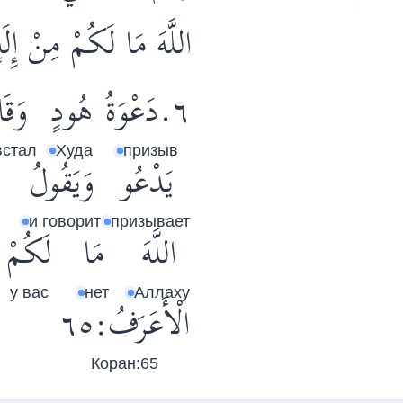
اللَّهَ مَا لَكُمْ مِنْ إ﴾.
٦.دَعْوَةُ
هُودٍ
وَقَا
встал
Худа
призыв
يَدْعُو
وَيَقُولُ
и говорит
призывает
اللَّهَ
مَا
لَكُمْ
у вас
нет
Аллаху
الْأَعَرَفُ:٦٥
Коран:65