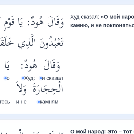
وَقَالَ هُودٌ: يَا قَوْمِ 
Худ сказал:
«О мой наро
камню, и не поклонятьс
تَعْبُدُونَ الَّذِي خَل!
وَقَالَ
هُودٌ:
يَا
о
Худ:
и сказал
الْحِجَارَةَ
وَلاَ
тесь
и не
камням
О мой народ! Это – то