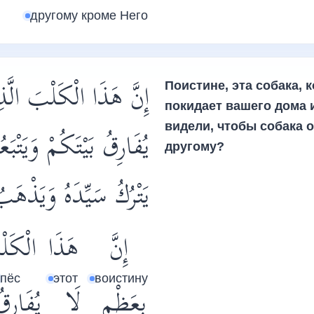
другому кроме Него
إِنَّ هَذَا الْكَلْبَ الَّذِ
Поистине, эта собака, 
покидает вашего дома и
видели, чтобы собака о
يُفَارِقُ بَيْتَكُمْ وَيَتْبَع
другому?
يَتْرُكُ سَيِّدَهُ وَيَذْهَ
إِنَّ
هَذَا
الْكَل
пёс
этот
воистину
بِعَظْمٍ
لَا
يُفَارِق