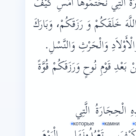
رَةُ الَّتِي نَحَتُّمُوهَا أَمْسِ كَيْفَ
َ اللَّهَ خَلَقَكُمْ وَ رَزَقَكُمْ، وَبَارَكَ
الْأَوْلاَدِ وَالْحَرْثِ وَالنَّسْلِ
 بَعْدِ قَوْمِ نُوحٍ وَرَزَقَكُمْ قُوَّةً
هِ
الْحِجَارَةُ
الَّتِي
которые
камни
َيْفَ
تَعْبُدُونَهَا
الْيَوْمَ