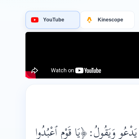
YouTube
Kinescope
يَا قَوْمِ ٱعْبُدُوا
﴿
ِ يَدْعُو وَيَقُولُ