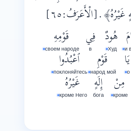
ِلَهٍ غَيْرُهُ
[الْأَعَرَفُ:٦٥]
مَ
هُودٌ
فِي
قَوْمِهِ
своем народе
в
Худ
и 
يَا
قَوْمِ
ٱعْبُدُوا
поклоняйтесь
народ мой
о
مِنْ
إِلَهٍ
غَيْرُهُ
кроме Него
бога
кроме