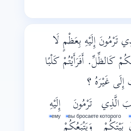
ي تَرْمُونَ إِلَيْهِ بِعَظْمٍ لَا
ُكُمْ كَالظِّلِّ. أَفَرَأَيْتُمْ كَلْبًا
بُ إِلَى غَيْرَهُ ؟
ْبَ
الَّذِي
تَرْمُونَ
إِلَيْهِ
ему
вы бросаете
которого
ُ
بَيْتَكُمْ
وَيَتْبَعُكُمْ